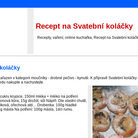
Recept na Svatební koláčky
Recepty, vaření, online kuchařka, Recept na Svatební koláčky
 koláčky
ařazen v kategorii moučníky - drobné pečivo - kynuté. K přípravě Svatební koláčky
edu nakupte a nachystejte.
cukru krupice, 150ml mléka + mléko na potření
ronová kůra, 15g droždí, sůl Náplň: Dle vlastní chutě,
lková, ořechová atd.... Drobenka: 100g hladké
g másla Na potření: 100g másla, 1dcl rumu.