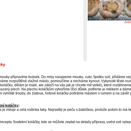
Zvět
čky
a mouky připravíme kvásek. Do mísy nasypeme mouku, cukr, špetku soli, přidáme ve
háme rozpuštěné vlažné máslo, pomoučíme a necháme kynout. Vykynuté těsto roz
 koláčku, dělám je malé, ale záleží na vás jak je chcete mít velké), které roztáhne
aný plech. Na plechu koláčkům vytvoříme lžíci ďůlek, potřeme je mlékem a dáme 
 vyhřáté trouby, do zlatova, hotové koláčky potíráme máslem s rumem a na záv
bní koláčky
:
 je miluje a celá rodinka taky. Nejraději je peču s babičkou, protože potom to má 
receptu Svatební koláčky, kde se můžete zeptat na detaily přípravy, uvést své vyle