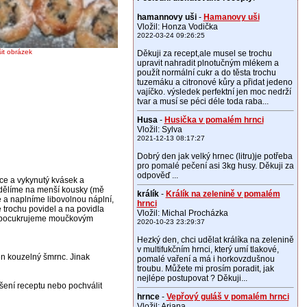
hamannovy uši
-
Hamanovy uši
Vložil: Honza Vodička
2022-03-24 09:26:25
šit obrázek
Děkuji za recept,ale musel se trochu
upravit nahradit plnotučným mlékem a
použít normální cukr a do těsta trochu
tuzemáku a citronové kůry a přidat jedeno
vajíčko. výsledek perfektní jen moc nedrží
tvar a musí se péci déle toda raba...
Husa
-
Husička v pomalém hrnci
Vložil: Sylva
2021-12-13 08:17:27
Dobrý den jak velký hrnec (litru)je potřeba
pro pomalé pečení asi 3kg husy. Děkuji za
odpověď ...
jce a vykynutý kvásek a
dělíme na menší kousky (mě
králík
-
Králík na zelenině v pomalém
me a naplníme libovolnou náplní,
hrnci
trochu povidel a na povidla
Vložil: Michal Procházka
ěr pocukrujeme moučkovým
2020-10-23 23:29:37
Hezký den, chci udělat králíka na zelenině
v multifukčním hrnci, který umí tlakové,
ten kouzelný šmrnc. Jinak
pomalé vaření a má i horkovzdušnou
troubu. Můžete mi prosím poradit, jak
nejlépe postupovat ? Děkuji...
pšení receptu nebo pochválit
hrnce
-
Vepřový guláš v pomalém hrnci
Vložil: Ariana