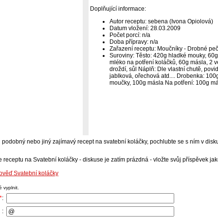
Doplňující informace:
Autor receptu: sebena (Ivona Opiolová)
Datum vložení: 28.03.2009
Počet porcí: n/a
Doba přípravy: n/a
Zařazení receptu: Moučníky - Drobné peč
Suroviny: Těsto: 420g hladké mouky, 60g
mléko na potření koláčků, 60g másla, 2 v
droždí, sůl Náplň: Dle vlastní chutě, pov
jablková, ořechová atd.... Drobenka: 10
moučky, 100g másla Na potření: 100g má
-li podobný nebo jiný zajímavý recept na svatební koláčky, pochlubte se s ním v dis
 receptu na Svatební koláčky - diskuse je zatím prázdná - vložte svůj příspěvek jak
ověď Svatební koláčky
 vyplnit.
*
:
 :