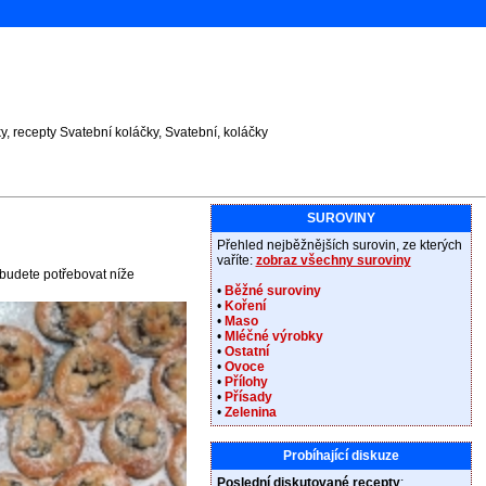
, recepty Svatební koláčky, Svatební, koláčky
SUROVINY
Přehled nejběžnějších surovin, ze kterých
vaříte:
zobraz všechny suroviny
 budete potřebovat níže
•
Běžné suroviny
•
Koření
•
Maso
•
Mléčné výrobky
•
Ostatní
•
Ovoce
•
Přílohy
•
Přísady
•
Zelenina
Probíhající diskuze
Poslední diskutované recepty
: