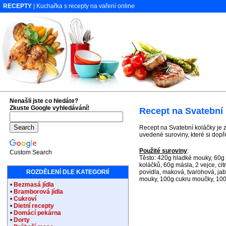
RECEPTY
| Kuchařka s recepty na vaření online
Nenašli jste co hledáte?
Zkuste Google vyhledávání!
Recept na Svatební
Recept na Svatební koláčky je z
uvedené suroviny, které si dopř
Použité suroviny
:
Custom Search
Těsto: 420g hladké mouky, 60g 
koláčků, 60g másla, 2 vejce, cit
ROZDĚLENÍ DLE KATEGORIÍ
povidla, maková, tvarohová, jab
mouky, 100g cukru moučky, 100
•
Bezmasá jídla
•
Bramborová jídla
•
Cukroví
•
Dietní recepty
•
Domácí pekárna
•
Dorty