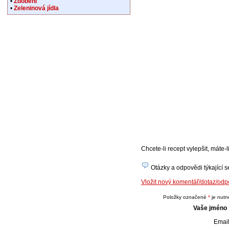
•
Zdobení
•
Zeleninová jídla
Chcete-li recept vylepšit, máte
Otázky a odpovědi týkající se
Vložit nový komentář/dotaz/odp
Položky označené
*
je nutné
Vaše jméno
Email