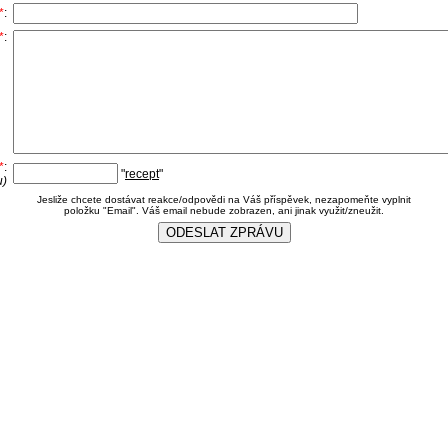
*
:
*
:
*
:
"
recept
"
u)
Jesliže chcete dostávat reakce/odpovědi na Váš příspěvek, nezapomeňte vyplnit
položku "Email". Váš email nebude zobrazen, ani jinak využit/zneužit.