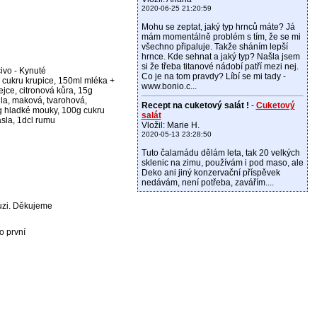
2020-06-25 21:20:59
Mohu se zeptat, jaký typ hrnců máte? Já
mám momentálně problém s tím, že se mi
všechno připaluje. Takže sháním lepší
hrnce. Kde sehnat a jaký typ? Našla jsem
si že třeba titanové nádobí patří mezi nej.
ivo - Kynuté
Co je na tom pravdy? Líbí se mi tady -
 cukru krupice, 150ml mléka +
www.bonio.c...
ejce, citronová kůra, 15g
idla, maková, tvarohová,
Recept na cuketový salát !
-
Cuketový
0g hladké mouky, 100g cukru
salát
sla, 1dcl rumu
Vložil: Marie H.
2020-05-13 23:28:50
Tuto čalamádu dělám leta, tak 20 velkých
sklenic na zimu, používám i pod maso, ale
Deko ani jiný konzervační příspěvek
nedávám, není potřeba, zavářím....
kuzi. Děkujeme
o první