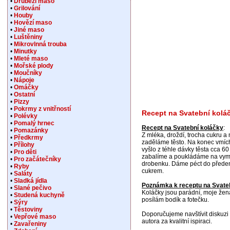
•
Drůbeží maso
•
Grilování
•
Houby
•
Hovězí maso
•
Jiné maso
•
Luštěniny
•
Mikrovlnná trouba
•
Minutky
•
Mleté maso
•
Mořské plody
•
Moučníky
•
Nápoje
•
Omáčky
•
Ostatní
•
Pizzy
•
Pokrmy z vnitřností
Recept na Svatební kolá
•
Polévky
•
Pomalý hrnec
Recept na Svatební koláčky
:
•
Pomazánky
Z mléka, droždí, trocha cukru 
•
Předkrmy
zaděláme těsto. Na konec vmíc
•
Přílohy
vyšlo z téhle dávky těsta cca 60
•
Pro děti
zabalíme a poukládáme na vymaz
•
Pro začátečníky
drobenku. Dáme péct do předem
•
Ryby
cukrem.
•
Saláty
•
Sladká jídla
Poznámka k receptu na Svate
•
Slané pečivo
Koláčky jsou parádní, moje žena
•
Studená kuchyně
posílám bodík a fotečku.
•
Sýry
•
Těstoviny
Doporučujeme navštívit diskuzi 
•
Vepřové maso
autora za kvalitní ispiraci.
•
Zavařeniny