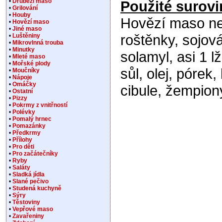
•
Drůbeží maso
Použité surovi
•
Grilování
•
Houby
Hovězí maso ne
•
Hovězí maso
•
Jiné maso
roštěnky, sojov
•
Luštěniny
•
Mikrovlnná trouba
•
Minutky
solamyl, asi 1 l
•
Mleté maso
•
Mořské plody
sůl, olej, pórek,
•
Moučníky
•
Nápoje
•
Omáčky
cibule, žempiony
•
Ostatní
•
Pizzy
•
Pokrmy z vnitřností
•
Polévky
•
Pomalý hrnec
•
Pomazánky
•
Předkrmy
•
Přílohy
•
Pro děti
•
Pro začátečníky
•
Ryby
•
Saláty
•
Sladká jídla
•
Slané pečivo
•
Studená kuchyně
•
Sýry
•
Těstoviny
•
Vepřové maso
•
Zavařeniny