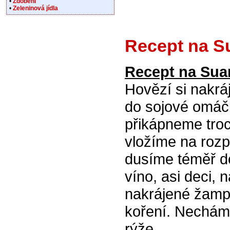
•
Zdobení
•
Zeleninová jídla
Recept na S
Recept na Sua
Hovězí si nakrá
do sojové omáčk
přikápneme troc
vložíme na rozp
dusíme téměř d
víno, asi deci, 
nakrájené žampio
koření. Necháme
rýže.