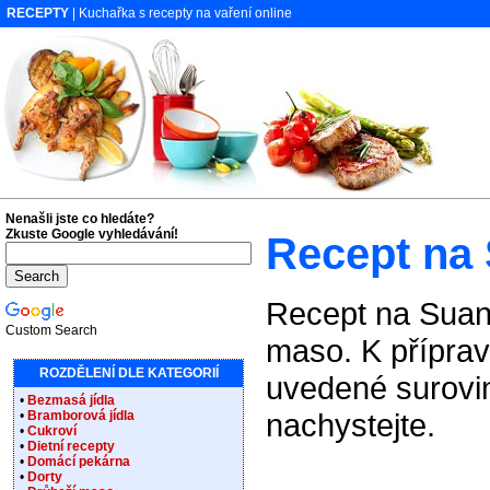
RECEPTY
| Kuchařka s recepty na vaření online
Nenašli jste co hledáte?
Zkuste Google vyhledávání!
Recept na 
Recept na Suang
Custom Search
maso. K příprav
ROZDĚLENÍ DLE KATEGORIÍ
uvedené surovin
•
Bezmasá jídla
nachystejte.
•
Bramborová jídla
•
Cukroví
•
Dietní recepty
•
Domácí pekárna
•
Dorty