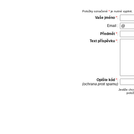
Položky označené
*
je nutné vyplnit.
Vaše jméno
*
:
Email :
Předmět
*
:
Text příspěvku
*
:
Opište kód
*
:
(ochrana proti spamu)
Jesliže ch
polož