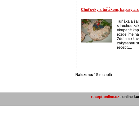
Chuťovky s tuňákem, kapary a 
Tuňáka a ša
s trochou za
okapané kap
rozdělíme na
Zdobíme kavi
zakysanou sm
recepty...
Nalezeno:
15 receptů
recept-online.cz
- online k