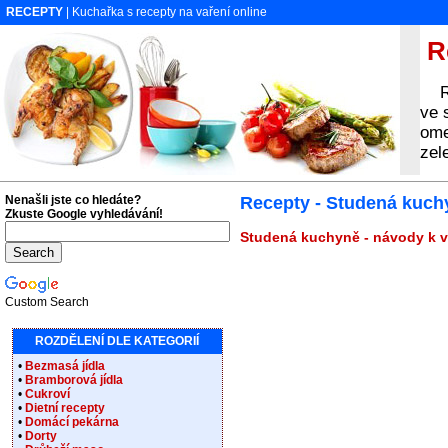
RECEPTY
| Kuchařka s recepty na vaření online
Re
Rec
ve 
ome
zel
Nenašli jste co hledáte?
Recepty - Studená kuc
Zkuste Google vyhledávání!
Studená kuchyně - návody k va
Custom Search
ROZDĚLENÍ DLE KATEGORIÍ
•
Bezmasá jídla
•
Bramborová jídla
•
Cukroví
•
Dietní recepty
•
Domácí pekárna
•
Dorty