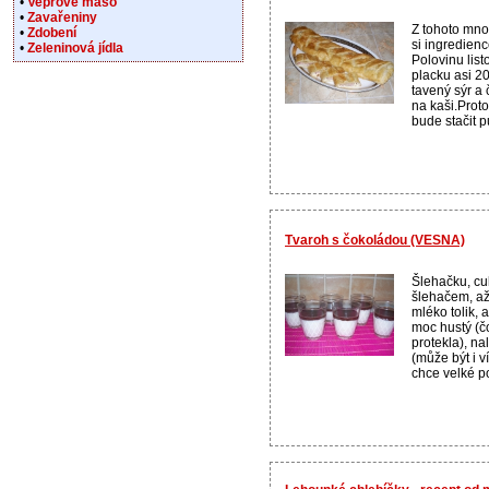
•
Vepřové maso
•
Zavařeniny
Z tohoto mno
•
Zdobení
si ingredienc
•
Zeleninová jídla
Polovinu list
placku asi 2
tavený sýr a
na kaši.Prot
bude stačit p
Tvaroh s čokoládou (VESNA)
Šlehačku, cu
šlehačem, až
mléko tolik, 
moc hustý (
protekla), na
(může být i 
chce velké po