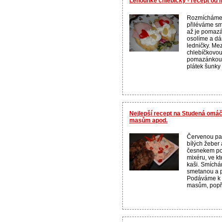
Lehounké chlebíčky - recept od
Rozmícháme 
přiléváme s
až je pomaz
osolíme a dá
ledničky. Mez
chlebíčkovou
pomazánkou 
plátek šunky 
Nejlepší recept na Studená omá
masům apod.
Červenou pa
bílých žeber 
česnekem po
mixéru, ve k
kaši. Smích
smetanou a 
Podáváme k 
masům, popř. 