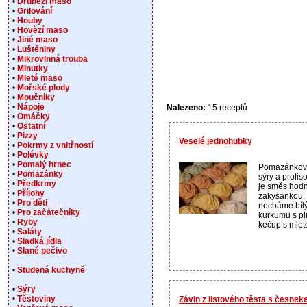
•
Drůbeží maso
•
Grilování
•
Houby
•
Hovězí maso
•
Jiné maso
•
Luštěniny
•
Mikrovlnná trouba
•
Minutky
•
Mleté maso
•
Mořské plody
•
Moučníky
•
Nápoje
Nalezeno:
15 receptů
•
Omáčky
•
Ostatní
•
Pizzy
Veselé jednohubky
•
Pokrmy z vnitřností
•
Polévky
•
Pomalý hrnec
Pomazánkové
•
Pomazánky
sýry a prol
•
Předkrmy
je směs hodn
•
Přílohy
zakysankou. 
•
Pro děti
necháme bíl
•
Pro začátečníky
kurkumu s pln
•
Ryby
kečup s mleto
•
Saláty
•
Sladká jídla
•
Slané pečivo
•
Studená kuchyně
•
Sýry
•
Těstoviny
Závin z listového těsta s česne