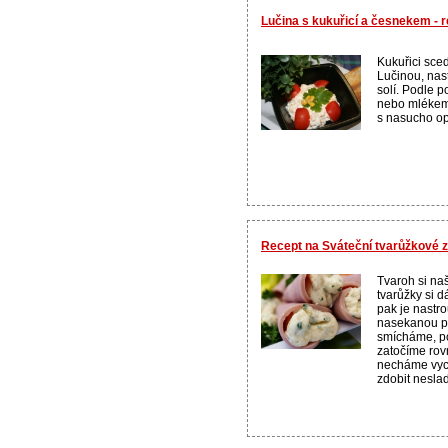
Lučina s kukuřicí a česnekem -
Kukuřici sce
Lučinou, na
solí. Podle 
nebo mlékem 
s nasucho op
Recept na Sváteční tvarůžkové z
Tvaroh si n
tvarůžky si d
pak je nastr
nasekanou p
smícháme, po
zatočíme rov
necháme vyc
zdobit neslad