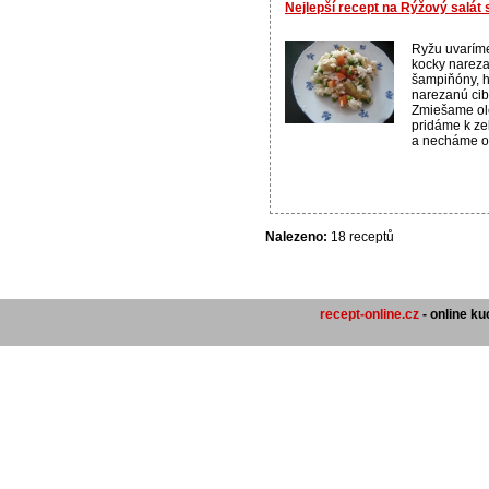
Nejlepší recept na Rýžový salát
Ryžu uvaríme
kocky nareza
šampiňóny, h
narezanú ci
Zmiešame ole
pridáme k z
a necháme od
Nalezeno:
18 receptů
recept-online.cz
- online k