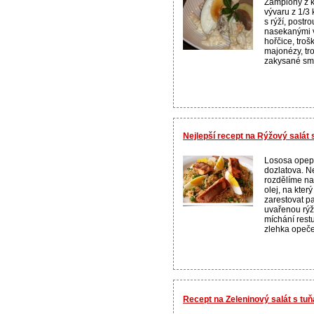
Žampiony z k
vývaru z 1/3
s rýží, post
nasekanými v
hořčice, tro
majonézy, tro
zakysané sme
Nejlepší recept na Rýžový salát
Lososa opep
dozlatova. 
rozdělíme na
olej, na kter
zarestovat p
uvařenou rýž
míchání rest
zlehka opečen
Recept na Zeleninový salát s tuň