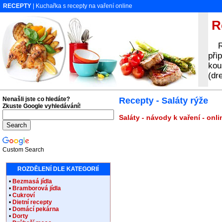
RECEPTY
| Kuchařka s recepty na vaření online
Re
Rec
při
kou
(dr
Nenašli jste co hledáte?
Recepty - Saláty rýže
Zkuste Google vyhledávání!
Saláty - návody k vaření - onl
Custom Search
ROZDĚLENÍ DLE KATEGORIÍ
•
Bezmasá jídla
•
Bramborová jídla
•
Cukroví
•
Dietní recepty
•
Domácí pekárna
•
Dorty