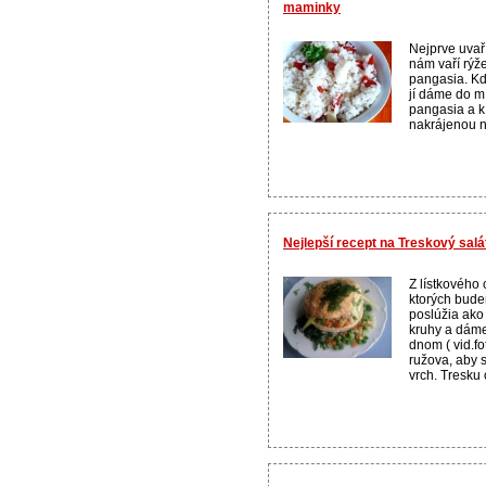
maminky
Nejprve uvaří
nám vaří rýž
pangasia. Kd
jí dáme do 
pangasia a k
nakrájenou na
Nejlepší recept na Treskový sal
Z lístkového 
ktorých bude
poslúžia ako
kruhy a dáme
dnom ( vid.f
ružova, aby 
vrch. Tresku 