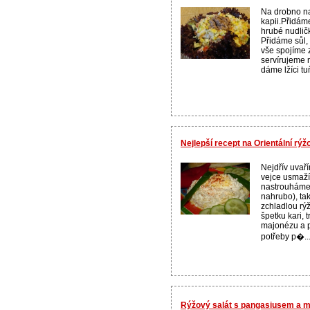
Na drobno na
kapii.Přidám
hrubé nudličk
Přidáme sůl,
vše spojíme 
servírujeme 
dáme lžíci tu
Nejlepší recept na Orientální rýž
Nejdřív uvař
vejce usmaží
nastrouháme
nahrubo), ta
zchladlou rý
špetku kari, 
majonézu a 
potřeby p�..
Rýžový salát s pangasiusem a mo