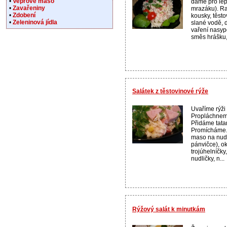
•
Vepřové maso
dáme pro lepš
•
Zavařeniny
mrazáku). Ra
•
Zdobení
kousky, těst
•
Zeleninová jídla
slané vodě, 
vaření nasy
směs hrášku,
Salátek z těstovinové rýže
Uvaříme rýži 
Propláchnem
Přidáme tatar
Promícháme. 
maso na nudl
pánvičce), o
trojúhelníčky
nudličky, n...
Rýžový salát k minutkám