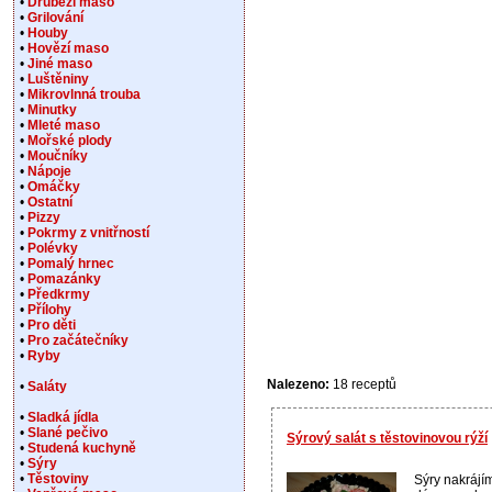
•
Drůbeží maso
•
Grilování
•
Houby
•
Hovězí maso
•
Jiné maso
•
Luštěniny
•
Mikrovlnná trouba
•
Minutky
•
Mleté maso
•
Mořské plody
•
Moučníky
•
Nápoje
•
Omáčky
•
Ostatní
•
Pizzy
•
Pokrmy z vnitřností
•
Polévky
•
Pomalý hrnec
•
Pomazánky
•
Předkrmy
•
Přílohy
•
Pro děti
•
Pro začátečníky
•
Ryby
Nalezeno:
18 receptů
•
Saláty
•
Sladká jídla
•
Slané pečivo
Sýrový salát s těstovinovou rýží
•
Studená kuchyně
•
Sýry
•
Těstoviny
Sýry nakrájí