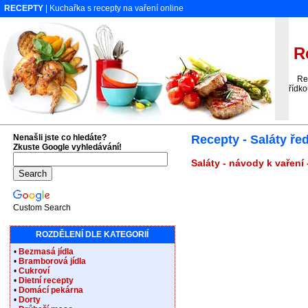
RECEPTY
| Kuchařka s recepty na vaření online
Re
Recep
řídk
Nenašli jste co hledáte?
Recepty - Saláty ře
Zkuste Google vyhledávání!
Saláty - návody k vaření
Custom Search
ROZDĚLENÍ DLE KATEGORIÍ
•
Bezmasá jídla
•
Bramborová jídla
•
Cukroví
•
Dietní recepty
•
Domácí pekárna
•
Dorty