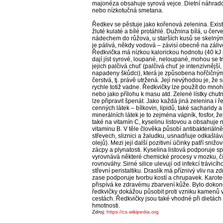
majonéza obsahuje syrová vejce. Dietní náhradou
nebo nízkotučná smetana.
Ředkev se pěstuje jako kořenová zelenina. Exist
žluté kulaté a bílé protáhlé. Dužnina bílá, u čer
nádechem do růžova, u starších kusů se skelný
je pálivá, někdy vodová – závisí obecně na záli
Ředkvička má nízkou kalorickou hodnotu (40 kJ
dají jíst syrové, loupané, neloupané, mohou se tr
jejich palčivá chuť (palčivá chuť je intenzivnější
napadeny škůdci), která je způsobena hořčičným 
čerstvá, tj. právě utržená. Její nevýhodou je, že
rychle totiž vadne. Ředkvičky lze použít do mno
nebo jako přílohu k masu atd. Zelené lístky chutna
lze připravit špenát. Jako každá jiná zelenina i
cenných látek – bílkovin, lipidů, také sacharidy 
minerálních látek je to zejména vápník, fosfor, žel
také na vitamín C, kyselinu listovou a obsahuje
vitaminu B. V těle člověka působí antibakteriálně
střevech, sliznici a žaludku, usnadňuje odkašlá
olejů). Mezi její další pozitivní účinky patří sniž
zácpy a plynatosti. Kyselina listová podporuje s
vyrovnává některé chemické procesy v mozku, čí
rovnováhy. Sirné silice ulevují od infekcí trávicího
střevní peristaltiku. Draslík má příznivý vliv na z
zase podporuje tvorbu kostí a chrupavek. Karot
přispívá ke zdravému zbarvení kůže. Bylo doko
ředkvičky dokážou působit proti vzniku kamenů
cestách. Ředkvičky jsou také vhodné při dietách
hmotnosti.
Zdroj:
https://cs.wikipedia.org