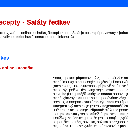
cepty - Saláty ředkev
ty, vaření, online kuchařka, Recept online - Salát je pokrm připravovaný z jedno
ou zálivkou nebo hustší omáčkou (dresinkem). Ja
dkev
 - online kuchařka
Salát je pokrm připravovaný z jednoho či více d
menší kousky a ochucených nejčastěji řídkou zá
(dresinkem). Jako surovina k přípravě salátů se 
maso, sýr, pečivo, těstoviny, vejce, ovoce apod.
hlavního jídla, plnější saláty se mohou podávat 
méně výrazným druhům salátů podáváme vždy je
dresink) a naopak k salátům s výraznou chutí patř
Vinegretkový dresink je jeden z nejjednodušších 
uděláme z octa a oleje. Případně můžeme podle ch
jsou pro dresinky velice důležité, pro svou chuť, 
Používají se čerstvé, protože jen tak mají nejvyš
se používá petržel, bazalka, pažitka a oregano. 
majonéza. Dnes se vyrábí ve průmyslově z past