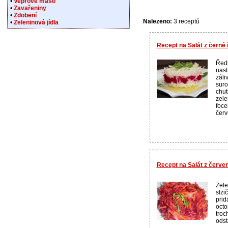
•
Vepřové maso
•
Zavařeniny
•
Zdobení
Nalezeno:
3 receptů
•
Zeleninová jídla
Recept na Salát z černé 
Ředk
nast
záli
suro
chut
zele
foce
červ
Recept na Salát z červen
Zele
slzi
prid
octo
troc
odstá