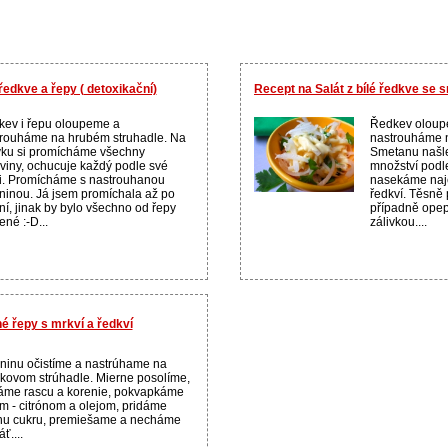
ředkve a řepy ( detoxikační)
Recept na Salát z bílé ředkve se
ev i řepu oloupeme a
Ředkev oloup
rouháme na hrubém struhadle. Na
nastrouháme n
vku si promícháme všechny
Smetanu našle
viny, ochucuje každý podle své
množství podle
i. Promícháme s nastrouhanou
nasekáme naj
ninou. Já jsem promíchala až po
ředkví. Těsně
ní, jinak by bylo všechno od řepy
případně ope
ené :-D...
zálivkou....
é řepy s mrkví a ředkví
ninu očistíme a nastrúhame na
čkovom strúhadle. Mierne posolíme,
áme rascu a korenie, pokvapkáme
m - citrónom a olejom, pridáme
hu cukru, premiešame a necháme
ť....