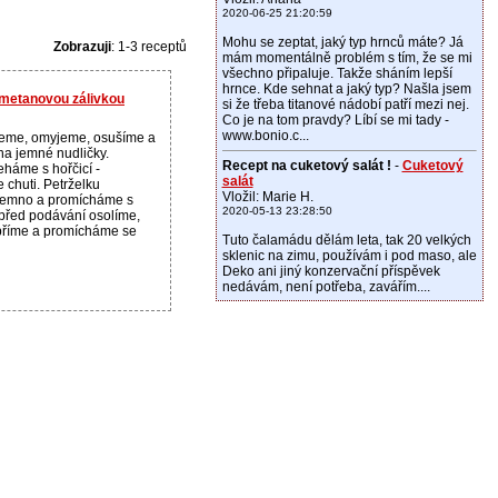
2020-06-25 21:20:59
Mohu se zeptat, jaký typ hrnců máte? Já
Zobrazuji
: 1-3 receptů
mám momentálně problém s tím, že se mi
všechno připaluje. Takže sháním lepší
hrnce. Kde sehnat a jaký typ? Našla jsem
 smetanovou zálivkou
si že třeba titanové nádobí patří mezi nej.
Co je na tom pravdy? Líbí se mi tady -
www.bonio.c...
eme, omyjeme, osušíme a
a jemné nudličky.
Recept na cuketový salát !
-
Cuketový
háme s hořčicí -
salát
 chuti. Petrželku
Vložil: Marie H.
emno a promícháme s
2020-05-13 23:28:50
 před podávání osolíme,
příme a promícháme se
Tuto čalamádu dělám leta, tak 20 velkých
sklenic na zimu, používám i pod maso, ale
Deko ani jiný konzervační příspěvek
nedávám, není potřeba, zavářím....