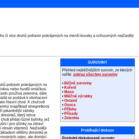
ho či více druhů potravin pokrájených na menší kousky a ochucených nejčastěji
SUROVINY
Přehled nejběžnějších surovin, ze kterých
vaříte:
zobraz všechny suroviny
•
Běžné suroviny
ruhů potravin pokrájených na
•
Koření
livkou nebo hustší omáčkou
•
Maso
často používá zelenina, dále
•
Mléčné výrobky
 Salát se podává k obohacení
•
Ostatní
jako hlavní chod. K chuťově
•
Ovoce
mný (například vinegretkový
•
Přílohy
í pikantnější zálivky.
•
Přísady
dresinků, který lehce
•
Zelenina
uti přidat různé bylinky, jež
vůni i pro účinky na zdraví.
ší obsah vitaminů. Nejčastěji
Probíhající diskuze
Základem většiny dresinků je
erovaných vajec, ale domácí
Poslední diskutované recepty
: