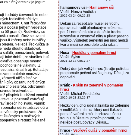
 za tučný dresink je jogurt
hamannovy uši
-
Hamanovy uši
Vložil: Honza Vodička
ují i odrůdy červenobílé nebo
2022-03-24 09:26:25
vených ředkviček někdy s
m nádechem. Chuť ředkvičky
Děkuji za recept,ale musel se trochu
vce a počasí během vegetace.
upravit nahradit plnotučným mlékem a
 na 50 gramů). Ředkvičky se
použít normální cukr a do těsta trochu
ošku posolit, čímž se uvolní
tuzemáku a citronové kůry a přidat jedeno
, jsou-li kořeny nebo bulvičky
vajíčko. výsledek perfektní jen moc nedrží
olejem. Nejlepší ředkvička je
tvar a musí se péci déle toda raba...
 se nedá dlouho skladovat,
ha salátů, pomazánek, polévek
Husa
-
Husička v pomalém hrnci
jí také dobře, ze starších listů
Vložil: Sylva
 ředkvička obsahuje mnoho
2021-12-13 08:17:27
a pochopitelně vlákninu. Z
Dobrý den jak velký hrnec (litru)je potřeba
ezo, síra, draslík aj. Bohatá je
pro pomalé pečení asi 3kg husy. Děkuji za
 nezanedbatelné množství
odpověď ...
, zároveň ničí plísně ve
vání (díky obsahu hořčičných
králík
-
Králík na zelenině v pomalém
ování cholesterolu, odstranění
hrnci
právnou krvetvorbu a
Vložil: Michal Procházka
mž přispívá k udržení emoční
2020-10-23 23:29:37
 traktu a pozitivně ovlivňují
draví srdečního svalu, vápník
Hezký den, chci udělat králíka na zelenině
en pomáhá udržet zdravé oči a
v multifukčním hrnci, který umí tlakové,
nce vědecky prokázáno, že
pomalé vaření a má i horkovzdušnou
 ve žlučových a močových
troubu. Můžete mi prosím poradit, jak
 spojených s redukcí tělesné
nejlépe postupovat ? Děkuji...
hrnce
-
Vepřový guláš v pomalém hrnci
Vložil: Ariana