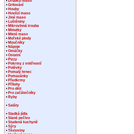
•
Drůbeží maso
•
Grilování
•
Houby
•
Hovězí maso
•
Jiné maso
•
Luštěniny
•
Mikrovlnná trouba
•
Minutky
•
Mleté maso
•
Mořské plody
•
Moučníky
•
Nápoje
•
Omáčky
•
Ostatní
•
Pizzy
•
Pokrmy z vnitřností
•
Polévky
•
Pomalý hrnec
•
Pomazánky
•
Předkrmy
•
Přílohy
•
Pro děti
•
Pro začátečníky
•
Ryby
•
Saláty
•
Sladká jídla
•
Slané pečivo
•
Studená kuchyně
•
Sýry
•
Těstoviny