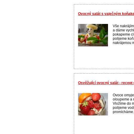
Ovocný salát s vaječným koňak
Vše nakrájím
a dáme vychl
pokapeme ci
polijeme koň
nakrájenou m
Osvěžující ovocný salát - recep
Ovoce omyje
oloupeme a n
Vložíme do 
polijeme vo
promícháme..