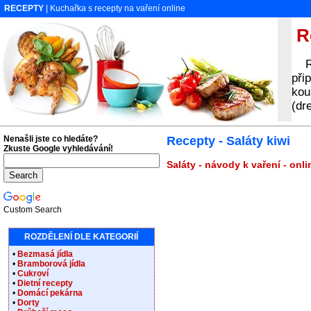
RECEPTY
| Kuchařka s recepty na vaření online
Re
Rec
při
kou
(dr
Nenašli jste co hledáte?
Recepty - Saláty kiwi
Zkuste Google vyhledávání!
Saláty - návody k vaření - onl
Custom Search
ROZDĚLENÍ DLE KATEGORIÍ
•
Bezmasá jídla
•
Bramborová jídla
•
Cukroví
•
Dietní recepty
•
Domácí pekárna
•
Dorty