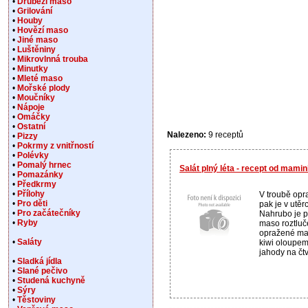
•
Drůbeží maso
•
Grilování
•
Houby
•
Hovězí maso
•
Jiné maso
•
Luštěniny
•
Mikrovlnná trouba
•
Minutky
•
Mleté maso
•
Mořské plody
•
Moučníky
•
Nápoje
•
Omáčky
•
Ostatní
Nalezeno:
9 receptů
•
Pizzy
•
Pokrmy z vnitřností
•
Polévky
•
Pomalý hrnec
Salát plný léta - recept od mami
•
Pomazánky
•
Předkrmy
•
Přílohy
V troubě opra
•
Pro děti
pak je v utě
•
Pro začátečníky
Nahrubo je 
•
Ryby
maso roztluč
opražené man
•
Saláty
kiwi oloupem
jahody na čtv
•
Sladká jídla
•
Slané pečivo
•
Studená kuchyně
•
Sýry
•
Těstoviny