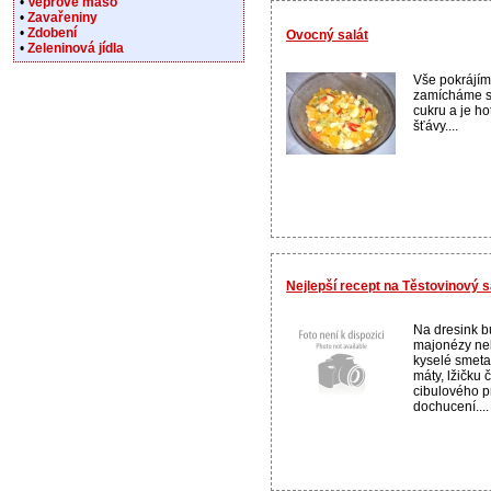
•
Vepřové maso
•
Zavařeniny
•
Zdobení
Ovocný salát
•
Zeleninová jídla
Vše pokrájím
zamícháme s
cukru a je h
šťávy....
Nejlepší recept na Těstovinový 
Na dresink b
majonézy ne
kyselé smeta
máty, lžičku 
cibulového p
dochucení....