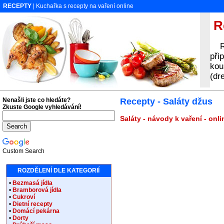
RECEPTY
| Kuchařka s recepty na vaření online
Re
Rec
při
kou
(dr
Nenašli jste co hledáte?
Recepty - Saláty džus
Zkuste Google vyhledávání!
Saláty - návody k vaření - onl
Custom Search
ROZDĚLENÍ DLE KATEGORIÍ
•
Bezmasá jídla
•
Bramborová jídla
•
Cukroví
•
Dietní recepty
•
Domácí pekárna
•
Dorty