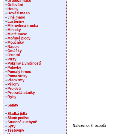
•
Drůbeží maso
•
Grilování
•
Houby
•
Hovězí maso
•
Jiné maso
•
Luštěniny
•
Mikrovlnná trouba
•
Minutky
•
Mleté maso
•
Mořské plody
•
Moučníky
•
Nápoje
•
Omáčky
•
Ostatní
•
Pizzy
•
Pokrmy z vnitřností
•
Polévky
•
Pomalý hrnec
•
Pomazánky
•
Předkrmy
•
Přílohy
•
Pro děti
•
Pro začátečníky
•
Ryby
•
Saláty
•
Sladká jídla
•
Slané pečivo
•
Studená kuchyně
Nalezeno:
3 receptů
•
Sýry
•
Těstoviny