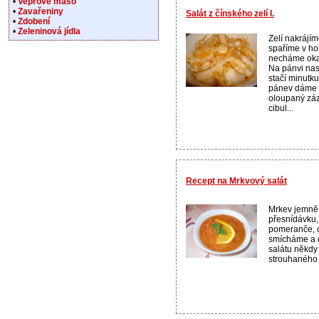
•
Vepřové maso
•
Zavařeniny
Salát z čínského zelí I.
•
Zdobení
•
Zeleninová jídla
Zelí nakrájím
spaříme v ho
necháme oka
Na pánvi na
stačí minutku
pánev dáme t
oloupaný záz
cibul...
Recept na Mrkvový salát
Mrkev jemně
přesnídávku,
pomeranče, c
smícháme a d
salátu někdy
strouhaného 