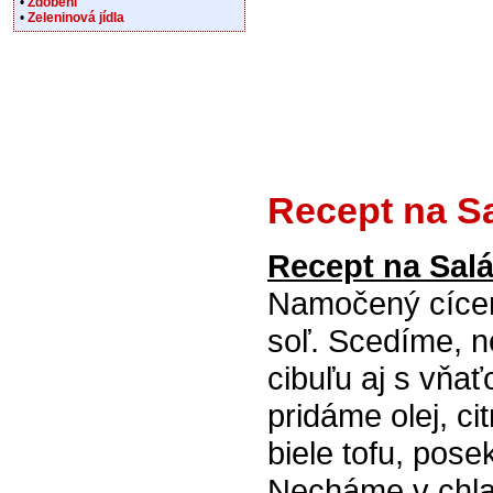
•
Zdobení
•
Zeleninová jídla
Recept na S
Recept na Sal
Namočený cícer
soľ. Scedíme, 
cibuľu aj s vňa
pridáme olej, ci
biele tofu, pos
Necháme v chlad