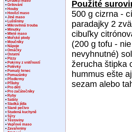
•
Drůbeží maso
Použité surovi
•
Grilování
•
Houby
500 g cizrna - c
•
Hovězí maso
•
Jiné maso
paradajky 2 zvä
•
Luštěniny
•
Mikrovlnná trouba
•
Minutky
cibuľky citróno
•
Mleté maso
•
Mořské plody
(200 g tofu - nie
•
Moučníky
•
Nápoje
•
Omáčky
nevyhnutné) soľ
•
Ostatní
•
Pizzy
žerucha štipka 
•
Pokrmy z vnitřností
•
Polévky
•
Pomalý hrnec
hummus ešte aj
•
Pomazánky
•
Předkrmy
sezam alebo tah
•
Přílohy
•
Pro děti
•
Pro začátečníky
•
Ryby
•
Saláty
•
Sladká jídla
•
Slané pečivo
•
Studená kuchyně
•
Sýry
•
Těstoviny
•
Vepřové maso
•
Zavařeniny