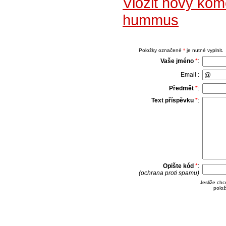
Vložit nový kom
hummus
Položky označené
*
je nutné vyplnit.
Vaše jméno
*
:
Email :
Předmět
*
:
Text příspěvku
*
:
Opište kód
*
:
(ochrana proti spamu)
Jesliže ch
polož