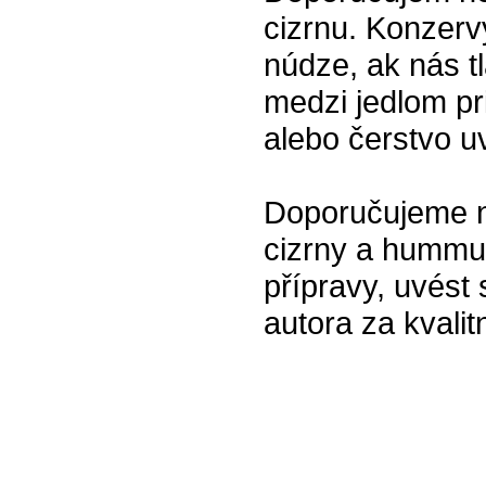
cizrnu. Konzer
núdze, ak nás t
medzi jedlom p
alebo čerstvo u
Doporučujeme na
cizrny a hummus
přípravy, uvést
autora za kvalitn