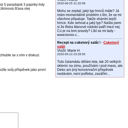
2020-06-25 21:20:59
ji 5 paradajok 3 papriky listy
itrónová šťava olej
Mohu se zeptat, jaký typ hrnců máte? Já
mám momentálně problém s tím, že se mi
všechno připaluje. Takže sháním lepší
hrnce. Kde sehnat a jaký typ? Našla jsem
si že třeba titanové nádobí patří mezi nej.
Co je na tom pravdy? Líbí se mi tady -
www.bonio.c...
Recept na cuketový salát !
-
Cuketový
salát
Vložil: Marie H.
2020-05-13 23:28:50
hlubte se s ním v diskuzi.
Tuto čalamádu dělám leta, tak 20 velkých
sklenic na zimu, používám i pod maso, ale
žte svůj příspěvek jako první
Deko ani jiný konzervační příspěvek
nedávám, není potřeba, zavářím....