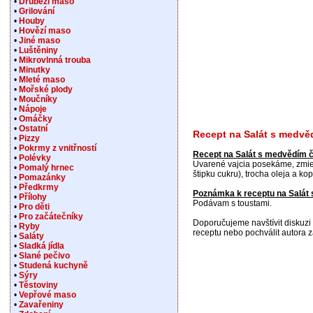
•
Drůbeží maso
•
Grilování
•
Houby
•
Hovězí maso
•
Jiné maso
•
Luštěniny
•
Mikrovlnná trouba
•
Minutky
•
Mleté maso
•
Mořské plody
•
Moučníky
•
Nápoje
•
Omáčky
•
Ostatní
Recept na Salát s medv
•
Pizzy
•
Pokrmy z vnitřností
Recept na Salát s medvědím
•
Polévky
Uvarené vajcia posekáme, zmieš
•
Pomalý hrnec
štipku cukru), trocha oleja a 
•
Pomazánky
•
Předkrmy
Poznámka k receptu na Salá
•
Přílohy
Podávam s toustami.
•
Pro děti
•
Pro začátečníky
Doporučujeme navštívit diskuzi
•
Ryby
receptu nebo pochválit autora za 
•
Saláty
•
Sladká jídla
•
Slané pečivo
•
Studená kuchyně
•
Sýry
•
Těstoviny
•
Vepřové maso
•
Zavařeniny