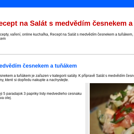
cept na Salát s medvědím česnekem a
pty, vaření, online kuchařka, Recept na Salát s medvědím česnekem a tuňákem,
kem
medvědím česnekem a tuňákem
snekem a tuňákem je zařazen v kategorii saláty. K přípravě Salát s medvědím če
y, které si dopředu nakupte a nachystejte.
eji 5 paradajok 3 papriky listy medvedieho cesnaku
va olej.