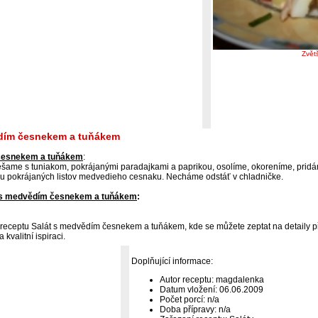
Zvět
ědím česnekem a tuňákem
 česnekem a tuňákem
:
ame s tuniakom, pokrájanými paradajkami a paprikou, osolíme, okoreníme, pridáme
kopu pokrájaných listov medvedieho cesnaku. Necháme odstáť v chladničke.
t s medvědím česnekem a tuňákem
:
 receptu Salát s medvědím česnekem a tuňákem, kde se můžete zeptat na detaily př
kvalitní ispiraci.
Doplňující informace:
Autor receptu: magdalenka
Datum vložení: 06.06.2009
Počet porcí: n/a
Doba přípravy: n/a