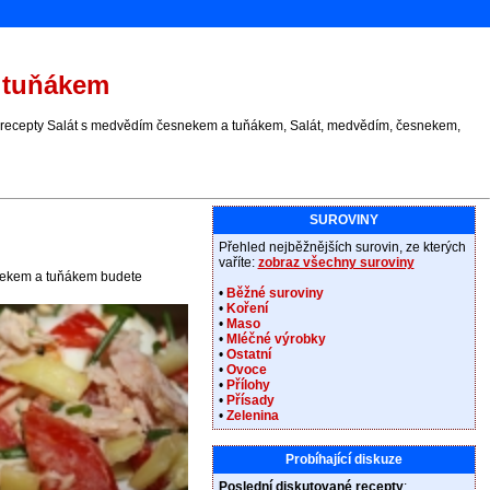
 tuňákem
 recepty Salát s medvědím česnekem a tuňákem, Salát, medvědím, česnekem,
SUROVINY
Přehled nejběžnějších surovin, ze kterých
vaříte:
zobraz všechny suroviny
snekem a tuňákem budete
•
Běžné suroviny
•
Koření
•
Maso
•
Mléčné výrobky
•
Ostatní
•
Ovoce
•
Přílohy
•
Přísady
•
Zelenina
Probíhající diskuze
Poslední diskutované recepty
: