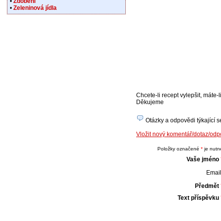
•
Zdobení
•
Zeleninová jídla
Chcete-li recept vylepšit, máte
Děkujeme
Otázky a odpovědi týkající s
Vložit nový komentář/dotaz/o
Položky označené
*
je nutné
Vaše jméno
Email
Předmět
Text příspěvku