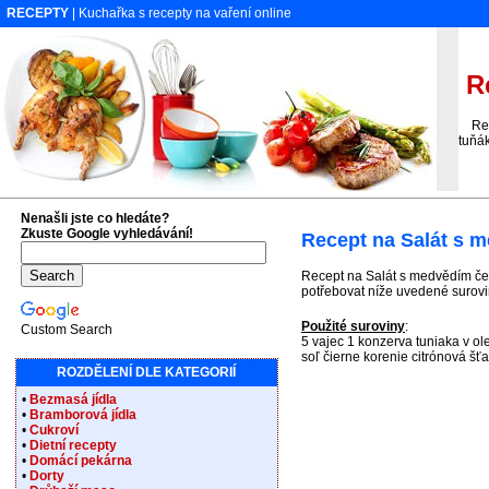
RECEPTY
| Kuchařka s recepty na vaření online
Re
Rece
tuňá
Nenašli jste co hledáte?
Zkuste Google vyhledávání!
Recept na Salát s 
Recept na Salát s medvědím če
potřebovat níže uvedené surovin
Použité suroviny
:
Custom Search
5 vajec 1 konzerva tuniaka v ol
soľ čierne korenie citrónová šťa
ROZDĚLENÍ DLE KATEGORIÍ
•
Bezmasá jídla
•
Bramborová jídla
•
Cukroví
•
Dietní recepty
•
Domácí pekárna
•
Dorty