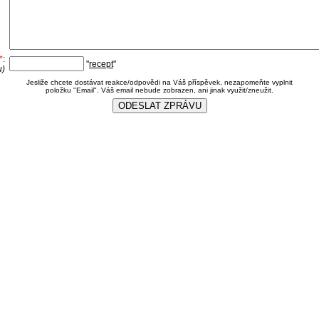
*
:
"
recept
"
u)
Jesliže chcete dostávat reakce/odpovědi na Váš příspěvek, nezapomeňte vyplnit
položku "Email". Váš email nebude zobrazen, ani jinak využit/zneužit.