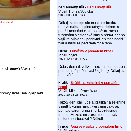
hamannovy uši
-
Hamanovy uši
Vložil: Honza Vodička
2022-03-24 09:26:25
šit obrázek
Děkuji za recept,ale musel se trochu
upravit nahradit plnotučným mlékem a
použít normální cukr a do těsta trochu
tuzemáku a citronové kůry a přidat jedeno
vajíčko. výsledek perfektní jen moc nedrží
tvar a musí se péci déle toda raba...
Husa
-
Husička v pomalém hrnci
Vložil: Sylva
2021-12-13 08:17:27
Dobrý den jak velký hrnec (litru)je potřeba
 citrónovú šťavu a (ja aj
pro pomalé pečení asi 3kg husy. Děkuji za
odpověď ...
králík
-
Králík na zelenině v pomalém
hrnci
Vložil: Michal Procházka
ípravy, uvést své vylepšení
2020-10-23 23:29:37
Hezký den, chci udělat králíka na zelenině
v multifukčním hrnci, který umí tlakové,
pomalé vaření a má i horkovzdušnou
troubu. Můžete mi prosím poradit, jak
nejlépe postupovat ? Děkuji...
hrnce
-
Vepřový guláš v pomalém hrnci
Vložil: Ariana