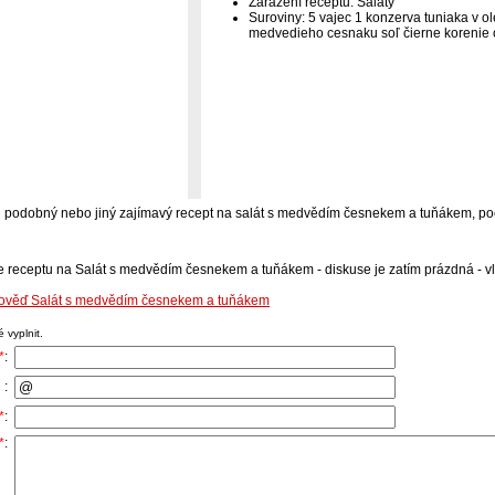
Zařazení receptu: Saláty
Suroviny: 5 vajec 1 konzerva tuniaka v ole
medvedieho cesnaku soľ čierne korenie c
-li podobný nebo jiný zajímavý recept na salát s medvědím česnekem a tuňákem, poc
e receptu na Salát s medvědím česnekem a tuňákem - diskuse je zatím prázdná - vlo
dpověď Salát s medvědím česnekem a tuňákem
 vyplnit.
*
:
 :
*
:
*
: