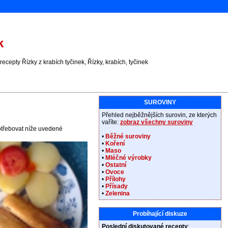
k
cepty Řízky z krabích tyčinek, Řízky, krabích, tyčinek
SUROVINY
Přehled nejběžnějších surovin, ze kterých
vaříte:
zobraz všechny suroviny
potřebovat níže uvedené
•
Běžné suroviny
•
Koření
•
Maso
•
Mléčné výrobky
•
Ostatní
•
Ovoce
•
Přílohy
•
Přísady
•
Zelenina
Probíhající diskuze
Poslední diskutované recepty
: