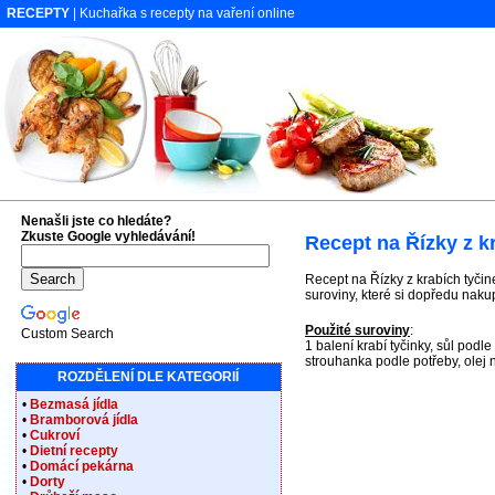
RECEPTY
| Kuchařka s recepty na vaření online
Nenašli jste co hledáte?
Zkuste Google vyhledávání!
Recept na Řízky z k
Recept na Řízky z krabích tyčin
suroviny, které si dopředu naku
Použité suroviny
:
Custom Search
1 balení krabí tyčinky, sůl podl
strouhanka podle potřeby, olej 
ROZDĚLENÍ DLE KATEGORIÍ
•
Bezmasá jídla
•
Bramborová jídla
•
Cukroví
•
Dietní recepty
•
Domácí pekárna
•
Dorty