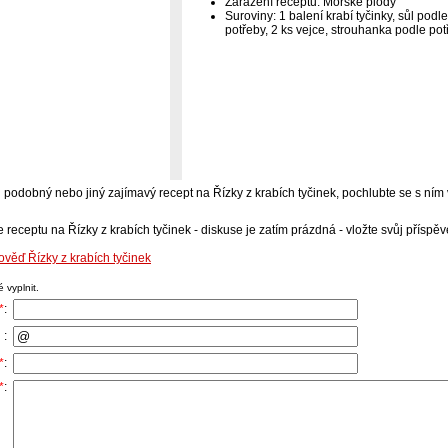
Zařazení receptu: Mořské plody
Suroviny: 1 balení krabí tyčinky, sůl pod
potřeby, 2 ks vejce, strouhanka podle pot
-li podobný nebo jiný zajímavý recept na Řízky z krabích tyčinek, pochlubte se s ní
 receptu na Řízky z krabích tyčinek - diskuse je zatím prázdná - vložte svůj příspěv
ověď Řízky z krabích tyčinek
 vyplnit.
*
:
 :
*
:
*
: