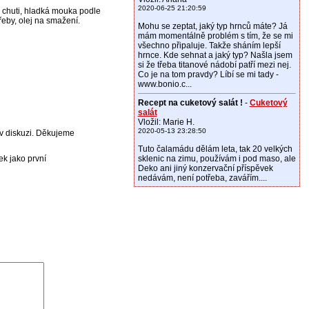
2020-06-25 21:20:59
le chuti, hladká mouka podle
řeby, olej na smažení.
Mohu se zeptat, jaký typ hrnců máte? Já
mám momentálně problém s tím, že se mi
všechno připaluje. Takže sháním lepší
hrnce. Kde sehnat a jaký typ? Našla jsem
si že třeba titanové nádobí patří mezi nej.
Co je na tom pravdy? Líbí se mi tady -
www.bonio.c...
Recept na cuketový salát !
-
Cuketový
salát
Vložil: Marie H.
2020-05-13 23:28:50
m v diskuzi. Děkujeme
Tuto čalamádu dělám leta, tak 20 velkých
ek jako první
sklenic na zimu, používám i pod maso, ale
Deko ani jiný konzervační příspěvek
nedávám, není potřeba, zavářím....