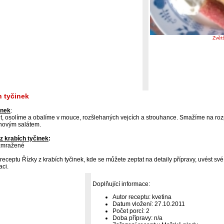
Zvět
h tyčinek
inek
:
t, osolíme a obalíme v mouce, rozšlehaných vejcích a strouhance. Smažíme na rozp
novým salátem.
z krabích tyčinek
:
ozmražené
receptu Řízky z krabích tyčinek, kde se můžete zeptat na detaily přípravy, uvést sv
aci.
Doplňující informace:
Autor receptu: kvetina
Datum vložení: 27.10.2011
Počet porcí: 2
Doba přípravy: n/a