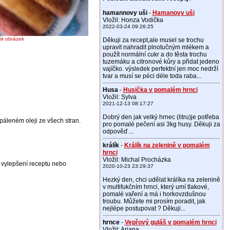
hamannovy uši
-
Hamanovy uši
Vložil: Honza Vodička
2022-03-24 09:26:25
šit obrázek
Děkuji za recept,ale musel se trochu
upravit nahradit plnotučným mlékem a
použít normální cukr a do těsta trochu
tuzemáku a citronové kůry a přidat jedeno
vajíčko. výsledek perfektní jen moc nedrží
tvar a musí se péci déle toda raba...
Husa
-
Husička v pomalém hrnci
Vložil: Sylva
2021-12-13 08:17:27
Dobrý den jak velký hrnec (litru)je potřeba
áleném oleji ze všech stran.
pro pomalé pečení asi 3kg husy. Děkuji za
odpověď ...
králík
-
Králík na zelenině v pomalém
hrnci
Vložil: Michal Procházka
é vylepšení receptu nebo
2020-10-23 23:29:37
Hezký den, chci udělat králíka na zelenině
v multifukčním hrnci, který umí tlakové,
pomalé vaření a má i horkovzdušnou
troubu. Můžete mi prosím poradit, jak
nejlépe postupovat ? Děkuji...
hrnce
-
Vepřový guláš v pomalém hrnci
Vložil: Ariana