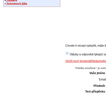
•
Zdobení
•
Zeleninová jídla
Chcete-li recept vylepšit, máte
Otázky a odpovědi týkající se
Vložit nový komentář/dotaz/odp
Položky označené
*
je nutné
Vaše jméno
Email
Předmět
Text příspěvku