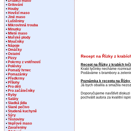
•
Drůbeží maso
•
Grilování
•
Houby
•
Hovězí maso
•
Jiné maso
•
Luštěniny
•
Mikrovlnná trouba
•
Minutky
•
Mleté maso
•
Mořské plody
•
Moučníky
•
Nápoje
•
Omáčky
•
Ostatní
Recept na Řízky z krabíc
•
Pizzy
•
Pokrmy z vnitřností
Recept na Řízky z krabích tyč
•
Polévky
Krabí tyčinky necháme rozmrazi
•
Pomalý hrnec
Podáváme s brambory a zeleni
•
Pomazánky
•
Předkrmy
Poznámka k receptu na Řízky 
•
Přílohy
Já bych obalila a smažila nez
•
Pro děti
•
Pro začátečníky
Doporučujeme navštívit diskuzi 
•
Ryby
pochválit autora za kvalitní ispir
•
Saláty
•
Sladká jídla
•
Slané pečivo
•
Studená kuchyně
•
Sýry
•
Těstoviny
•
Vepřové maso
•
Zavařeniny