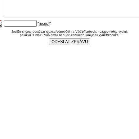
*
:
"
recept
"
u)
Jesliže chcete dostávat reakce/odpovědi na Váš příspěvek, nezapomeňte vyplnit
položku "Email". Váš email nebude zobrazen, ani jinak využit/zneužit.