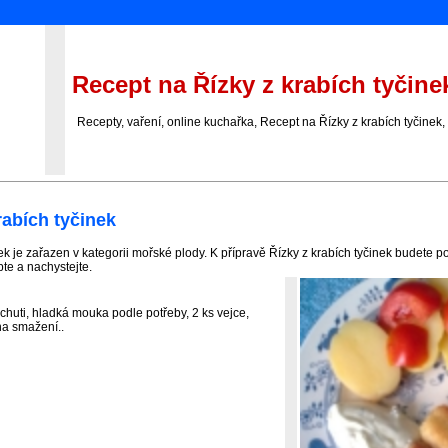
Recept na Řízky z krabích tyčine
Recepty, vaření, online kuchařka, Recept na Řízky z krabích tyčinek, re
rabích tyčinek
ek je zařazen v kategorii mořské plody. K přípravě Řízky z krabích tyčinek budete 
pte a nachystejte.
e chuti, hladká mouka podle potřeby, 2 ks vejce,
na smažení..