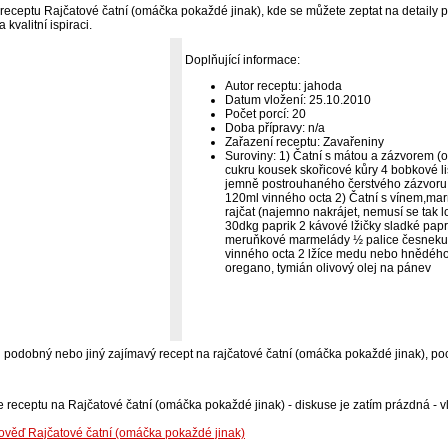
receptu Rajčatové čatní (omáčka pokaždé jinak), kde se můžete zeptat na detaily př
kvalitní ispiraci.
Doplňující informace:
Autor receptu: jahoda
Datum vložení: 25.10.2010
Počet porcí: 20
Doba přípravy: n/a
Zařazení receptu: Zavařeniny
Suroviny: 1) Čatní s mátou a zázvorem (o
cukru kousek skořicové kůry 4 bobkové lis
jemně postrouhaného čerstvého zázvoru 2
120ml vinného octa 2) Čatní s vínem,ma
rajčat (najemno nakrájet, nemusí se tak l
30dkg paprik 2 kávové lžičky sladké papr
meruňkové marmelády ½ palice česneku 
vinného octa 2 lžíce medu nebo hnědého c
oregano, tymián olivový olej na pánev
-li podobný nebo jiný zajímavý recept na rajčatové čatní (omáčka pokaždé jinak), poc
e receptu na Rajčatové čatní (omáčka pokaždé jinak) - diskuse je zatím prázdná - vl
ověď Rajčatové čatní (omáčka pokaždé jinak)