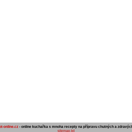
t-online.cz
- online kuchařka s mnoha recepty na přípravu chutných a zdravých
sitemap.txt