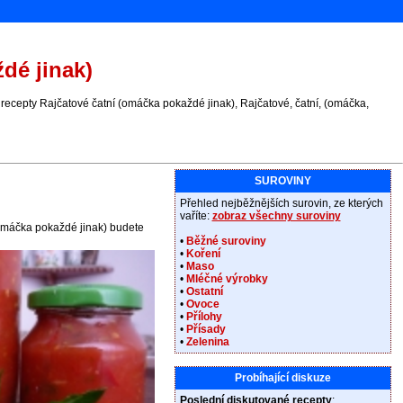
dé jinak)
recepty Rajčatové čatní (omáčka pokaždé jinak), Rajčatové, čatní, (omáčka,
SUROVINY
Přehled nejběžnějších surovin, ze kterých
vaříte:
zobraz všechny suroviny
(omáčka pokaždé jinak) budete
•
Běžné suroviny
•
Koření
•
Maso
•
Mléčné výrobky
•
Ostatní
•
Ovoce
•
Přílohy
•
Přísady
•
Zelenina
Probíhající diskuze
Poslední diskutované recepty
: