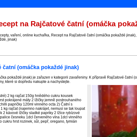
cept na Rajčatové čatní (omáčka pokaž
pty, vaření, online kuchařka, Recept na Rajčatové čatní (omáčka pokaždé jinak), 
dé, jinak)
 čatní (omáčka pokaždé jinak)
čka pokaždé jinak) je zařazen v kategorii zavařeniny. K přípravě Rajčatové čatní 
y, které si dopředu nakupte a nachystejte.
stré) 2 kg rajčat 150g hnědého cukru kousek
hrst pokrájené máty 2 lžičky jemně postrouhaného
hilli papričky 120ml vinného octa 2) Čatní s
 kg rajčat (najemno nakrájet, nemusí se tak loupat
k 2 kávové lžičky sladké papriky 2 lžíce rybízové
alice česneku 1dcl červeného vína 1dcl vinného
cukru hrst rozinek, sůl, pepř, oregano, tymián