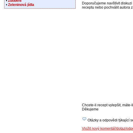
•
Zdobení
Doporučujeme navštívit diskuzi 
•
Zeleninová jídla
receptu nebo pochválit autora za 
Chcete-li recept vylepšit, máte
Děkujeme
Otázky a odpovědi týkající s
Vložit nový komentář/dotaz/odp