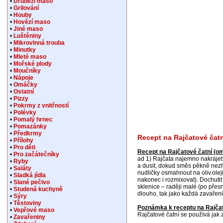
•
Drůbeží maso
•
Grilování
•
Houby
•
Hovězí maso
•
Jiné maso
•
Luštěniny
•
Mikrovlnná trouba
•
Minutky
•
Mleté maso
•
Mořské plody
•
Moučníky
•
Nápoje
•
Omáčky
•
Ostatní
•
Pizzy
•
Pokrmy z vnitřností
•
Polévky
•
Pomalý hrnec
•
Pomazánky
•
Předkrmy
Recept na Rajčatové čat
•
Přílohy
•
Pro děti
Recept na Rajčatové čatní (o
•
Pro začátečníky
ad 1) Rajčata najemno nakrájet 
•
Ryby
a dusit, dokud směs pěkně nezho
•
Saláty
nudličky osmahnout na oliv.olej
•
Sladká jídla
nakonec i rozmixovat). Dochutit
•
Slané pečivo
sklenice – raději malé (po přesn
•
Studená kuchyně
dlouho, tak jako každá zavařeni
•
Sýry
•
Těstoviny
Poznámka k receptu na Rajčat
•
Vepřové maso
Rajčatové čatní se používá jak 
•
Zavařeniny