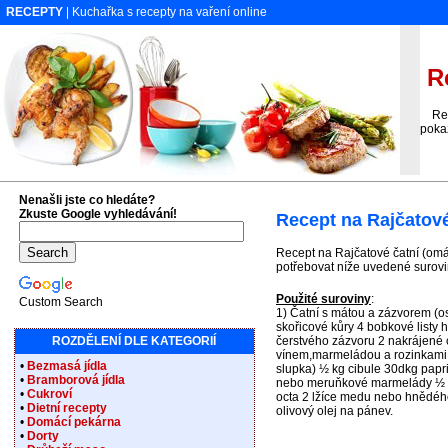
RECEPTY
| Kuchařka s recepty na vaření online
Re
Rece
pokaž
Nenašli jste co hledáte?
Zkuste Google vyhledávání!
Recept na Rajčatové
Recept na Rajčatové čatní (omá
potřebovat níže uvedené surovin
Použité suroviny
:
Custom Search
1) Čatní s mátou a zázvorem (o
skořicové kůry 4 bobkové listy 
ROZDĚLENÍ DLE KATEGORIÍ
čerstvého zázvoru 2 nakrájené c
vínem,marmeládou a rozinkami 1
•
Bezmasá jídla
slupka) ½ kg cibule 30dkg papri
•
Bramborová jídla
nebo meruňkové marmelády ½ p
•
Cukroví
octa 2 lžíce medu nebo hnědého 
•
Dietní recepty
olivový olej na pánev.
•
Domácí pekárna
•
Dorty