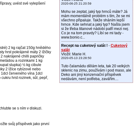
ípravy, uvést své vylepšení
2020-06-25 21:20:59
Mohu se zeptat, jaký typ hrnců máte? Já
mám momentálně problém s tím, že se mi
všechno připaluje. Takže sháním lepší
hrnce. Kde sehnat a jaký typ? Našla jsem
si že třeba titanové nádobí patří mezi nej.
Co je na tom pravdy? Líbí se mi tady -
www.bonio.c...
Recept na cuketový salát !
-
Cuketový
stré) 2 kg rajčat 150g hnědého
salát
ty hrst pokrájené máty 2 lžičky
Vložil: Marie H.
 nakrájené chilli papričky
2020-05-13 23:28:50
rmeládou a rozinkami 1 kg
oupat slupka) ½ kg cibule
Tuto čalamádu dělám leta, tak 20 velkých
iky 2 lžíce rybízové nebo
sklenic na zimu, používám i pod maso, ale
1dcl červeného vína 1dcl
Deko ani jiný konzervační příspěvek
ukru hrst rozinek, sůl, pepř,
nedávám, není potřeba, zavářím....
hlubte se s ním v diskuzi.
ožte svůj příspěvek jako první