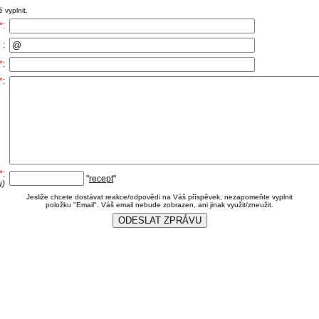
 vyplnit.
*
:
 :
*
:
*
:
*
:
"
recept
"
u)
Jesliže chcete dostávat reakce/odpovědi na Váš příspěvek, nezapomeňte vyplnit
položku "Email". Váš email nebude zobrazen, ani jinak využit/zneužit.