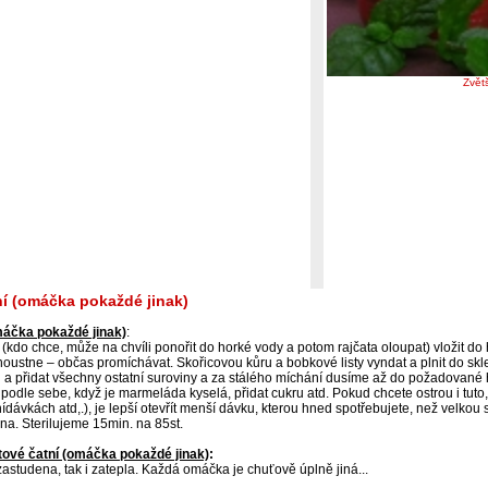
Zvět
ní (omáčka pokaždé jinak)
máčka pokaždé jinak)
:
(kdo chce, může na chvíli ponořit do horké vody a potom rajčata oloupat) vložit do
ustne – občas promíchávat. Skořicovou kůru a bobkové listy vyndat a plnit do sklen
i a přidat všechny ostatní suroviny a za stálého míchání dusíme až do požadované 
 podle sebe, když je marmeláda kyselá, přidat cukru atd. Pokud chcete ostrou i tuto
ídávkách atd,.), je lepší otevřít menší dávku, kterou hned spotřebujete, než velkou 
na. Sterilujeme 15min. na 85st.
ové čatní (omáčka pokaždé jinak)
:
zastudena, tak i zatepla. Každá omáčka je chuťově úplně jiná...