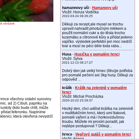
hamannovy uši
-
Hamanovy uši
Vložil: Honza Vodička
2022-03-24 09:26:25
šit obrázek
Děkuji za recept,ale musel se trochu
upravit nahradit plnotučným mlékem a
použít normální cukr a do těsta trochu
tuzemáku a citronové kůry a přidat jedeno
vajíčko. výsledek perfektní jen moc nedrží
tvar a musí se péci déle toda raba...
Husa
-
Husička v pomalém hrnci
Vložil: Sylva
2021-12-13 08:17:27
Dobrý den jak velký hrnec (litru)je potřeba
pro pomalé pečení asi 3kg husy. Děkuji za
odpověď ...
králík
-
Králík na zelenině v pomalém
hrnci
Vložil: Michal Procházka
 hrnce všechny ostatní suroviny
2020-10-23 23:29:37
ic. ad 2) Cibuli, papriku na
hustoty (kdo bude chtít, může
Hezký den, chci udělat králíka na zelenině
, přidat feferonku. Naplníme
v multifukčním hrnci, který umí tlakové,
sklenici, která otevřená nevydrží
pomalé vaření a má i horkovzdušnou
troubu. Můžete mi prosím poradit, jak
nejlépe postupovat ? Děkuji...
hrnce
-
Vepřový guláš v pomalém hrnci
Vložil: Ariana