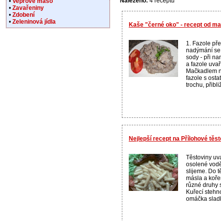
Nalezeno:
4 receptů
•
Vepřové maso
•
Zavařeniny
•
Zdobení
•
Zeleninová jídla
Kaše "černé oko" - recept od m
1. Fazole př
nadýmání se 
sody - při n
a fazole uvař
Mačkadlem n
fazole s ost
trochu, přibl
Nejlepší recept na Přílohové těs
Těstoviny uv
osolené vodě
slijeme. Do 
másla a koře
různé druhy 
Kuřecí stehn
omáčka sladk