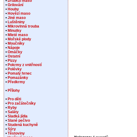
•
Drůbeží maso
•
Grilování
•
Houby
•
Hovězí maso
•
Jiné maso
•
Luštěniny
•
Mikrovlnná trouba
•
Minutky
•
Mleté maso
•
Mořské plody
•
Moučníky
•
Nápoje
•
Omáčky
•
Ostatní
•
Pizzy
•
Pokrmy z vnitřností
•
Polévky
•
Pomalý hrnec
•
Pomazánky
•
Předkrmy
•
Přílohy
•
Pro děti
•
Pro začátečníky
•
Ryby
•
Saláty
•
Sladká jídla
•
Slané pečivo
•
Studená kuchyně
•
Sýry
•
Těstoviny