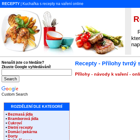
RECEPTY
| Kuchařka s recepty na vaření online
Re
Rec
kte
nap
Nenašli jste co hledáte?
Recepty - Přílohy tvrdý 
Zkuste Google vyhledávání!
Přílohy - návody k vaření - on
Custom Search
ROZDĚLENÍ DLE KATEGORIÍ
•
Bezmasá jídla
•
Bramborová jídla
•
Cukroví
•
Dietní recepty
•
Domácí pekárna
•
Dorty