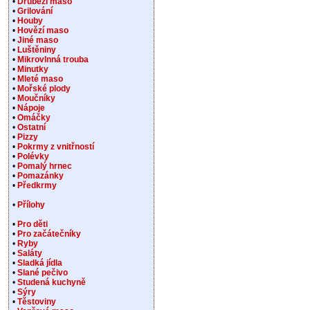
•
Drůbeží maso
•
Grilování
•
Houby
•
Hovězí maso
•
Jiné maso
•
Luštěniny
•
Mikrovlnná trouba
•
Minutky
•
Mleté maso
•
Mořské plody
•
Moučníky
•
Nápoje
•
Omáčky
•
Ostatní
•
Pizzy
•
Pokrmy z vnitřností
•
Polévky
•
Pomalý hrnec
•
Pomazánky
•
Předkrmy
•
Přílohy
•
Pro děti
•
Pro začátečníky
•
Ryby
•
Saláty
•
Sladká jídla
•
Slané pečivo
•
Studená kuchyně
•
Sýry
•
Těstoviny