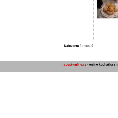
Nalezeno:
1 receptů
recept-online.cz
- online kuchařka s 