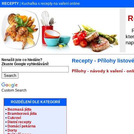
RECEPTY
| Kuchařka s recepty na vaření online
Re
Rec
kte
nap
Nenašli jste co hledáte?
Recepty - Přílohy listové
Zkuste Google vyhledávání!
Přílohy - návody k vaření - on
Custom Search
ROZDĚLENÍ DLE KATEGORIÍ
•
Bezmasá jídla
•
Bramborová jídla
•
Cukroví
•
Dietní recepty
•
Domácí pekárna
•
Dorty