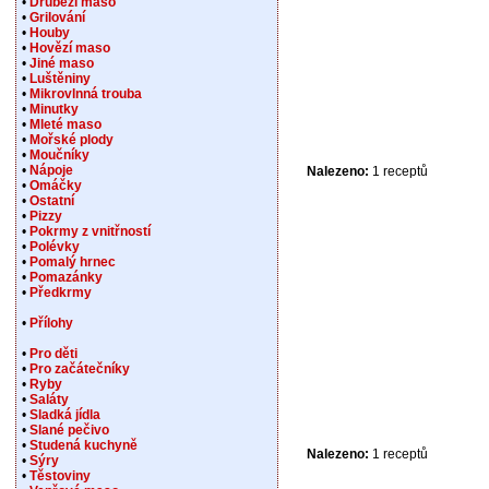
•
Drůbeží maso
•
Grilování
•
Houby
•
Hovězí maso
•
Jiné maso
•
Luštěniny
•
Mikrovlnná trouba
•
Minutky
•
Mleté maso
•
Mořské plody
•
Moučníky
•
Nápoje
Nalezeno:
1 receptů
•
Omáčky
•
Ostatní
•
Pizzy
•
Pokrmy z vnitřností
•
Polévky
•
Pomalý hrnec
•
Pomazánky
•
Předkrmy
•
Přílohy
•
Pro děti
•
Pro začátečníky
•
Ryby
•
Saláty
•
Sladká jídla
•
Slané pečivo
•
Studená kuchyně
Nalezeno:
1 receptů
•
Sýry
•
Těstoviny