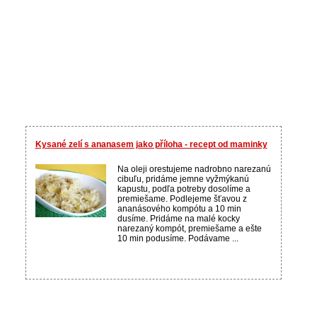
Kysané zelí s ananasem jako příloha - recept od maminky
Na oleji orestujeme nadrobno narezanú
cibuľu, pridáme jemne vyžmýkanú
kapustu, podľa potreby dosolíme a
premiešame. Podlejeme šťavou z
ananásového kompótu a 10 min
dusíme. Pridáme na malé kocky
narezaný kompót, premiešame a ešte
10 min podusíme. Podávame ...