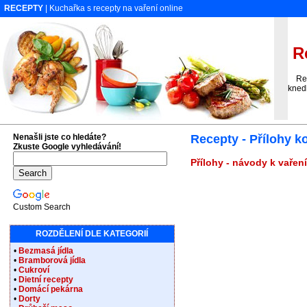
RECEPTY
| Kuchařka s recepty na vaření online
Re
Recep
knedl
Nenašli jste co hledáte?
Recepty - Přílohy 
Zkuste Google vyhledávání!
Přílohy - návody k vaření
Custom Search
ROZDĚLENÍ DLE KATEGORIÍ
•
Bezmasá jídla
•
Bramborová jídla
•
Cukroví
•
Dietní recepty
•
Domácí pekárna
•
Dorty