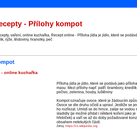
cepty - Přílohy kompot
ty, vaření, online kuchařka, Recept online - Příloha jídla je jídlo, které se podává 
ík, rýže, těstoviny, hranolky, peč
kompot
 - online kuchařka
Příloha jídla je jídlo, které se podává jako příloha
masu. Mezi přílohy např. patří: brambory, knedlík,
pečivo, zelenina, houby, luštěniny
Kompot označuje ovoce, které je žádoucím způ
Ovoce se dle druhu očistí a upraví. Jestliže se j
ho rozřezat. Umístí se do hrnce, zalije se vodo
sladidly (je možné přidat i některé koření jako j
hřebíček) a vaří se až do doby požadované konzi
obsahem netekutých částí.
Zdroj:
https://cs.wikipedia.org