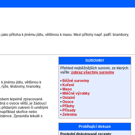
jako příloha k jinému jídlu, většinou k masu. Mezi přílohy např. patří: brambory,
SUROVINY
Přehled nejběžnějších surovin, ze kterých
vaříte:
zobraz všechny suroviny
•
Běžné suroviny
 k jinému jídlu, většinou k
•
Koření
 rýže, těstoviny, hranolky,
•
Maso
•
Mléčné výrobky
•
Ostatní
sobem tepelně zpracované.
•
Ovoce
edná o ovoce větší, je žádoucí
•
Přílohy
u s přidaným cukrem či umělými
•
Přísady
e například skořice nebo
•
Zelenina
stence. Zpravidla tekuté s
Probíhající diskuze
Poslední diskutované recepty
: