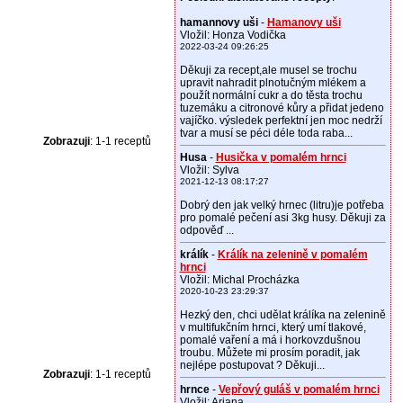
hamannovy uši
-
Hamanovy uši
Vložil: Honza Vodička
2022-03-24 09:26:25
Děkuji za recept,ale musel se trochu
upravit nahradit plnotučným mlékem a
použít normální cukr a do těsta trochu
tuzemáku a citronové kůry a přidat jedeno
vajíčko. výsledek perfektní jen moc nedrží
tvar a musí se péci déle toda raba...
Zobrazuji
: 1-1 receptů
Husa
-
Husička v pomalém hrnci
Vložil: Sylva
2021-12-13 08:17:27
Dobrý den jak velký hrnec (litru)je potřeba
pro pomalé pečení asi 3kg husy. Děkuji za
odpověď ...
králík
-
Králík na zelenině v pomalém
hrnci
Vložil: Michal Procházka
2020-10-23 23:29:37
Hezký den, chci udělat králíka na zelenině
v multifukčním hrnci, který umí tlakové,
pomalé vaření a má i horkovzdušnou
troubu. Můžete mi prosím poradit, jak
nejlépe postupovat ? Děkuji...
Zobrazuji
: 1-1 receptů
hrnce
-
Vepřový guláš v pomalém hrnci
Vložil: Ariana