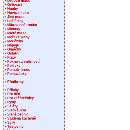
•
Drůbeží maso
•
Grilování
•
Houby
•
Hovězí maso
•
Jiné maso
•
Luštěniny
•
Mikrovlnná trouba
•
Minutky
•
Mleté maso
•
Mořské plody
•
Moučníky
•
Nápoje
•
Omáčky
•
Ostatní
•
Pizzy
•
Pokrmy z vnitřností
•
Polévky
•
Pomalý hrnec
•
Pomazánky
•
Předkrmy
•
Přílohy
•
Pro děti
•
Pro začátečníky
•
Ryby
•
Saláty
•
Sladká jídla
•
Slané pečivo
•
Studená kuchyně
•
Sýry
•
Těstoviny