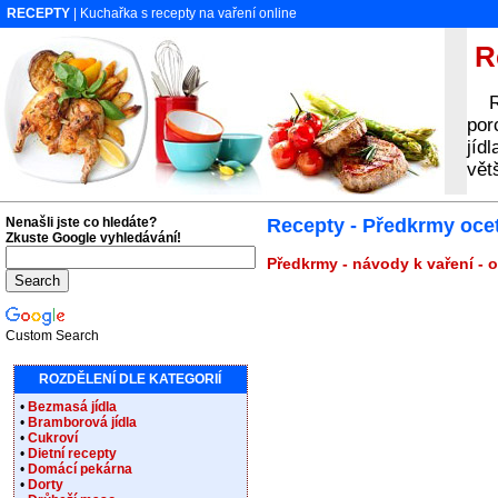
RECEPTY
| Kuchařka s recepty na vaření online
Re
Rec
por
jíd
vět
Nenašli jste co hledáte?
Recepty - Předkrmy oce
Zkuste Google vyhledávání!
Předkrmy - návody k vaření - 
Custom Search
ROZDĚLENÍ DLE KATEGORIÍ
•
Bezmasá jídla
•
Bramborová jídla
•
Cukroví
•
Dietní recepty
•
Domácí pekárna
•
Dorty