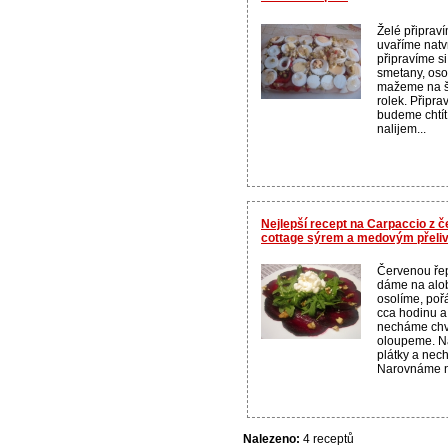
Želé připrav
uvaříme natv
připravíme s
smetany, oso
mažeme na š
rolek. Připra
budeme chtít
nalijem...
Nejlepší recept na Carpaccio z č
cottage sýrem a medovým přeli
Červenou ře
dáme na alo
osolíme, po
cca hodinu a
necháme chv
oloupeme. Na
plátky a nec
Narovnáme na
Nalezeno:
4 receptů