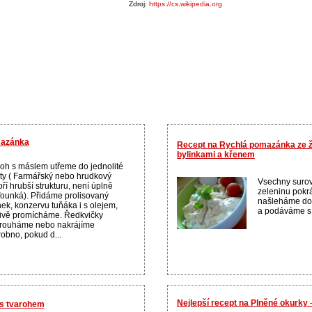
Zdroj:
https://cs.wikipedia.org
mazánka
Recept na Rychlá pomazánka ze ž
bylinkami a křenem
oh s máslem utřeme do jednolité
y ( Farmářský nebo hrudkový
Vsechny surov
oří hrubší strukturu, není úplně
zeleninu pokr
ounká). Přidáme prolisovaný
našleháme do 
ek, konzervu tuňáka i s olejem,
a podáváme s 
ivě promícháme. Ředkvičky
trouháme nebo nakrájíme
obno, pokud d...
Nejlepší recept na Plněné okurky 
s tvarohem