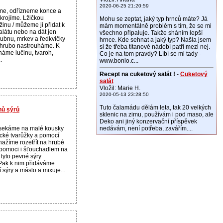
2020-06-25 21:20:59
me, odřízneme konce a
krojíme. Lžičkou
Mohu se zeptat, jaký typ hrnců máte? Já
inu / můžeme ji přidat k
mám momentálně problém s tím, že se mi
látu nebo na dát jen
všechno připaluje. Takže sháním lepší
lubnu, mrkev a ředkvičky
hrnce. Kde sehnat a jaký typ? Našla jsem
hrubo nastrouháme. K
si že třeba titanové nádobí patří mezi nej.
háme lučinu, tvaroh,
Co je na tom pravdy? Líbí se mi tady -
.
www.bonio.c...
Recept na cuketový salát !
-
Cuketový
salát
Vložil: Marie H.
2020-05-13 23:28:50
Tuto čalamádu dělám leta, tak 20 velkých
hů sýrů
sklenic na zimu, používám i pod maso, ale
Deko ani jiný konzervační příspěvek
zsekáme na malé kousky
nedávám, není potřeba, zavářím....
cké tvarůžky a pomocí
nažíme rozetřít na hrubé
i pomoci i šťouchadlem na
 tyto pevné sýry
Pak k nim přidáváme
 sýry a máslo a mixuje...