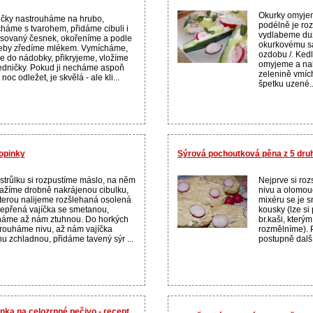
Okurky omyje
čky nastrouháme na hrubo,
podélně je roz
háme s tvarohem, přidáme cibuli i
vydlabeme duž
isovaný česnek, okořeníme a podle
okurkovému sa
eby zředíme mlékem. Vymícháme,
ozdobu /. Ked
 do nádobky, přikryjeme, vložíme
omyjeme a na
edničky. Pokud ji necháme aspoň
zelenině vmíc
noc odležet, je skvělá - ale kli...
špetku uzené..
opinky
Sýrová pochoutková pěna z 5 dru
strůlku si rozpustíme máslo, na něm
Nejprve si ro
žíme drobně nakrájenou cibulku,
nivu a olomou
terou nalijeme rozšlehaná osolená
mixéru se je s
epřená vajíčka se smetanou,
kousky (lze s
áme až nám ztuhnou. Do horkých
br.kaši, kterým
rouháme nivu, až nám vajíčka
rozmělníme). 
hu zchladnou, přidáme tavený sýr ...
postupně další
ka na celozrnné pečivo - recept