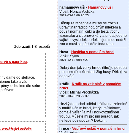
hamannovy uši
-
Hamanovy uši
Vložil: Honza Vodička
2022-03-24 09:26:25
Děkuji za recept,ale musel se trochu
upravit nahradit plnotučným mlékem a
použít normální cukr a do těsta trochu
tuzemáku a citronové kůry a přidat jedeno
vajíčko. výsledek perfektní jen moc nedrží
tvar a musí se péci déle toda raba...
Zobrazuji
: 1-8 receptů
Husa
-
Husička v pomalém hrnci
Vložil: Sylva
2021-12-13 08:17:27
ervé s paprikou,
Dobrý den jak velký hrnec (litru)je potřeba
pro pomalé pečení asi 3kg husy. Děkuji za
odpověď ...
iny dáme do šlehače,
ájenou také a vše
králík
-
Králík na zelenině v pomalém
pěny, ochutíme dle sebe
hrnci
pečivem....
Vložil: Michal Procházka
2020-10-23 23:29:37
Hezký den, chci udělat králíka na zelenině
v multifukčním hrnci, který umí tlakové,
pomalé vaření a má i horkovzdušnou
troubu. Můžete mi prosím poradit, jak
nejlépe postupovat ? Děkuji...
hrnce
-
Vepřový guláš v pomalém hrnci
– osvěžující večeře
Vložil: Ariana