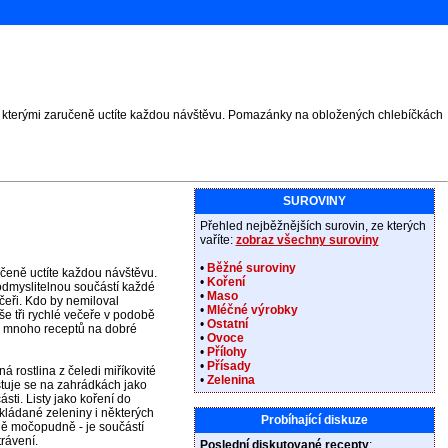
, kterými zaručeně uctíte každou návštěvu. Pomazánky na obložených chlebíčkách
SUROVINY
Přehled nejběžnějších surovin, ze kterých
vaříte:
zobraz všechny suroviny
•
Běžné suroviny
čeně uctíte každou návštěvu.
•
Koření
dmyslitelnou součástí každé
•
Maso
ečeři. Kdo by nemiloval
•
Mléčné výrobky
 tři rychlé večeře v podobě
•
Ostatní
e mnoho receptů na dobré
•
Ovoce
•
Přílohy
•
Přísady
á rostlina z čeledi miříkovité
•
Zelenina
stuje se na zahrádkách jako
ásti. Listy jako koření do
kládané zeleniny i některých
Probíhající diskuze
ně močopudně - je součástí
rávení.
Poslední diskutované recepty
: