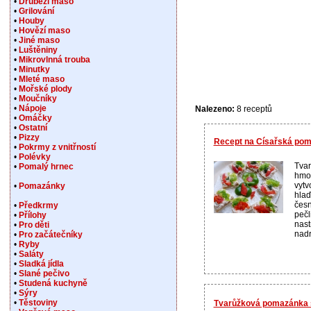
•
Drůbeží maso
•
Grilování
•
Houby
•
Hovězí maso
•
Jiné maso
•
Luštěniny
•
Mikrovlnná trouba
•
Minutky
•
Mleté maso
•
Mořské plody
•
Moučníky
•
Nápoje
Nalezeno:
8 receptů
•
Omáčky
•
Ostatní
•
Pizzy
Recept na Císařská po
•
Pokrmy z vnitřností
•
Polévky
Tvar
•
Pomalý hrnec
hmot
vytv
•
Pomazánky
hlaď
česn
•
Předkrmy
pečl
•
Přílohy
nas
•
Pro děti
nadr
•
Pro začátečníky
•
Ryby
•
Saláty
•
Sladká jídla
•
Slané pečivo
•
Studená kuchyně
•
Sýry
•
Těstoviny
Tvarůžková pomazánka 