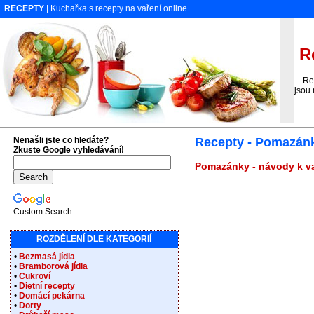
RECEPTY
| Kuchařka s recepty na vaření online
Re
Rece
jsou 
Nenašli jste co hledáte?
Recepty - Pomazánk
Zkuste Google vyhledávání!
Pomazánky - návody k va
Custom Search
ROZDĚLENÍ DLE KATEGORIÍ
•
Bezmasá jídla
•
Bramborová jídla
•
Cukroví
•
Dietní recepty
•
Domácí pekárna
•
Dorty