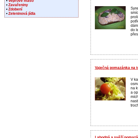
•
Vepřové maso
•
Zavařeniny
Syre
•
Zdobení
smíc
•
Zeleninová jídla
prol
potř
dáme
do l
přes 
Vaječná pomazánka na t
V ka
osma
na k
a op
mích
nast
troc
Lahodná a svěží pomazán