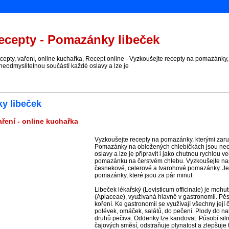
cepty - Pomazánky libeček
pty, vaření, online kuchařka, Recept online - Vyzkoušejte recepty na pomazánky
neodmyslitelnou součástí každé oslavy a lze je
y libeček
ření - online kuchařka
Vyzkoušejte recepty na pomazánky, kterými zaru
Pomazánky na obložených chlebíčkách jsou neo
oslavy a lze je připravit i jako chutnou rychlou v
pomazánku na čerstvém chlebu. Vyzkoušejte naše
česnekové, celerové a tvarohové pomazánky. J
pomazánky, které jsou za pár minut.
Libeček lékařský (Levisticum officinale) je mohutn
(Apiaceae), využívaná hlavně v gastronomii. Pě
koření. Ke gastronomii se využívají všechny její č
polévek, omáček, salátů, do pečení. Plody do na
druhů pečiva. Oddenky lze kandovat. Působí sil
čajových směsí, odstraňuje plynatost a zlepšuje t