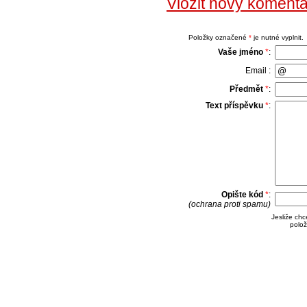
Vložit nový koment
Položky označené
*
je nutné vyplnit.
Vaše jméno
*
:
Email :
Předmět
*
:
Text příspěvku
*
:
Opište kód
*
:
(ochrana proti spamu)
Jesliže ch
polož