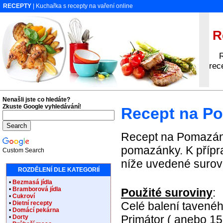
RECEPTY
| Kuchařka s recepty na vaření online
Re
Rec
rec
Nenašli jste co hledáte?
Zkuste Google vyhledávání!
Recept na Po
Recept na Pomazánka
pomazánky. K přípr
Custom Search
níže uvedené surovi
ROZDĚLENÍ DLE KATEGORIÍ
•
Bezmasá jídla
•
Bramborová jídla
Použité suroviny
:
•
Cukroví
•
Dietní recepty
Celé balení tavené
•
Domácí pekárna
Primátor ( anebo 15
•
Dorty