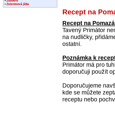
•
Zdobení
•
Zeleninová jídla
Recept na Poma
Recept na Pomazá
Tavený Primátor není
na nudličky, přidám
ostatní.
Poznámka k recep
Primátor má pro tuh
doporučuji použít op
Doporučujeme navšt
kde se můžete zepta
receptu nebo pochvál