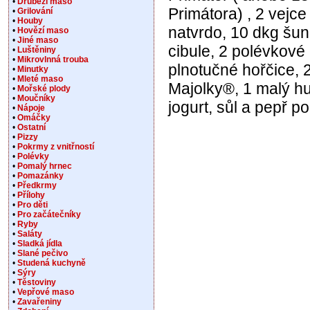
•
Drůbeží maso
Primátora) , 2 vejc
•
Grilování
•
Houby
natvrdo, 10 dkg šunk
•
Hovězí maso
•
Jiné maso
cibule, 2 polévkové 
•
Luštěniny
•
Mikrovlnná trouba
plnotučné hořčice, 2
•
Minutky
•
Mleté maso
Majolky®, 1 malý hus
•
Mořské plody
•
Moučníky
jogurt, sůl a pepř po
•
Nápoje
•
Omáčky
•
Ostatní
•
Pizzy
•
Pokrmy z vnitřností
•
Polévky
•
Pomalý hrnec
•
Pomazánky
•
Předkrmy
•
Přílohy
•
Pro děti
•
Pro začátečníky
•
Ryby
•
Saláty
•
Sladká jídla
•
Slané pečivo
•
Studená kuchyně
•
Sýry
•
Těstoviny
•
Vepřové maso
•
Zavařeniny