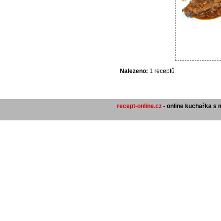
Nalezeno:
1 receptů
recept-online.cz
- online kuchařka s 