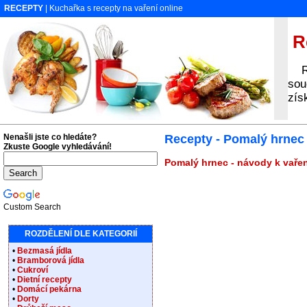
RECEPTY
| Kuchařka s recepty na vaření online
Re
Rec
sou
zís
Nenašli jste co hledáte?
Recepty - Pomalý hrnec
Zkuste Google vyhledávání!
Pomalý hrnec - návody k vařen
Custom Search
ROZDĚLENÍ DLE KATEGORIÍ
•
Bezmasá jídla
•
Bramborová jídla
•
Cukroví
•
Dietní recepty
•
Domácí pekárna
•
Dorty