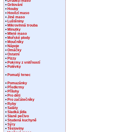
•
Drůbeží maso
•
Grilování
•
Houby
•
Hovězí maso
•
Jiné maso
•
Luštěniny
•
Mikrovlnná trouba
•
Minutky
•
Mleté maso
•
Mořské plody
•
Moučníky
•
Nápoje
•
Omáčky
•
Ostatní
•
Pizzy
•
Pokrmy z vnitřností
•
Polévky
•
Pomalý hrnec
•
Pomazánky
•
Předkrmy
•
Přílohy
•
Pro děti
•
Pro začátečníky
•
Ryby
•
Saláty
•
Sladká jídla
•
Slané pečivo
•
Studená kuchyně
•
Sýry
•
Těstoviny