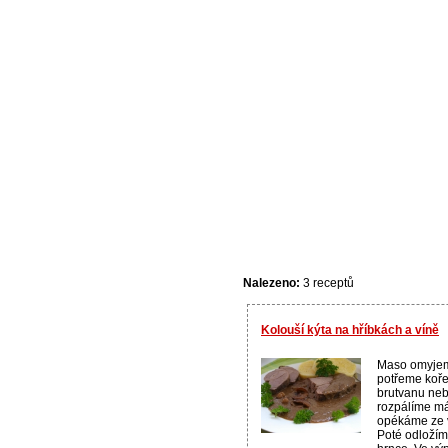
Nalezeno:
3 receptů
Kolouší kýta na hříbkách a víně
Maso omyjem
potřeme koře
brutvanu neb
rozpálíme má
opékáme ze v
Poté odloží