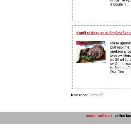
hrnce. Ve vý
a cibule n...
Kančí roládky se sušenými šves
Maso upravím
plát osolíme
špekem a ro
švestky, kter
do 50 ml čer
svážeme kuc
Každou rolá
Divočina...
Nalezeno:
3 receptů
recept-online.cz
- online k