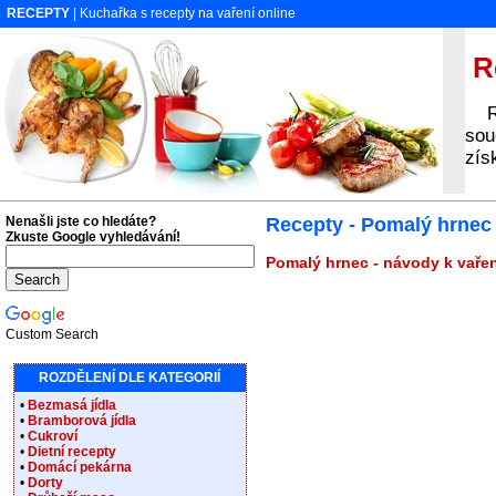
RECEPTY
| Kuchařka s recepty na vaření online
Re
Rec
sou
zís
Nenašli jste co hledáte?
Recepty - Pomalý hrnec
Zkuste Google vyhledávání!
Pomalý hrnec - návody k vařen
Custom Search
ROZDĚLENÍ DLE KATEGORIÍ
•
Bezmasá jídla
•
Bramborová jídla
•
Cukroví
•
Dietní recepty
•
Domácí pekárna
•
Dorty