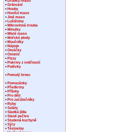
•
Drůbeží maso
•
Grilování
•
Houby
•
Hovězí maso
•
Jiné maso
•
Luštěniny
•
Mikrovlnná trouba
•
Minutky
•
Mleté maso
•
Mořské plody
•
Moučníky
•
Nápoje
•
Omáčky
•
Ostatní
•
Pizzy
•
Pokrmy z vnitřností
•
Polévky
•
Pomalý hrnec
•
Pomazánky
•
Předkrmy
•
Přílohy
•
Pro děti
•
Pro začátečníky
•
Ryby
•
Saláty
•
Sladká jídla
•
Slané pečivo
•
Studená kuchyně
•
Sýry
•
Těstoviny