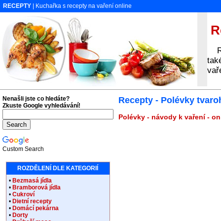
RECEPTY
| Kuchařka s recepty na vaření online
Re
Rec
tak
vař
Nenašli jste co hledáte?
Recepty - Polévky tvaro
Zkuste Google vyhledávání!
Polévky - návody k vaření - o
Custom Search
ROZDĚLENÍ DLE KATEGORIÍ
•
Bezmasá jídla
•
Bramborová jídla
•
Cukroví
•
Dietní recepty
•
Domácí pekárna
•
Dorty