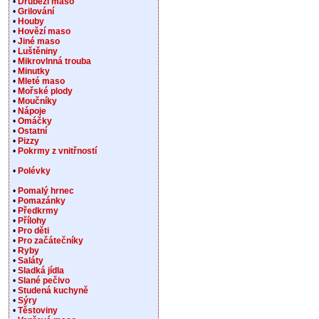
•
Drůbeží maso
•
Grilování
•
Houby
•
Hovězí maso
•
Jiné maso
•
Luštěniny
•
Mikrovlnná trouba
•
Minutky
•
Mleté maso
•
Mořské plody
•
Moučníky
•
Nápoje
•
Omáčky
•
Ostatní
•
Pizzy
•
Pokrmy z vnitřností
•
Polévky
•
Pomalý hrnec
•
Pomazánky
•
Předkrmy
•
Přílohy
•
Pro děti
•
Pro začátečníky
•
Ryby
•
Saláty
•
Sladká jídla
•
Slané pečivo
•
Studená kuchyně
•
Sýry
•
Těstoviny