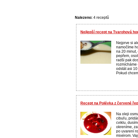
Nalezeno:
4 receptů
Nejlepší recept na Tvarohová h
Nejprve si a
namočíme hou
na 20 minut,
pepřem, osol
radši pak dos
rozmícháme 
odstát asi 10
Pokud chcem
Recept na Polévka z červené ře
Na oleji osm
cibuľu, prid
cviklu, dusím
okreníme, za
po uvarení 
mixérom. Va