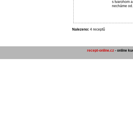
s tvarohom a
necháme od.
Nalezeno:
4 receptů
recept-online.cz
- online k