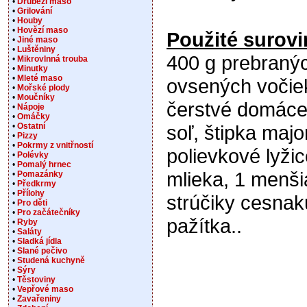
•
Drůbeží maso
•
Grilování
•
Houby
•
Hovězí maso
Použité surovi
•
Jiné maso
•
Luštěniny
400 g prebraný
•
Mikrovlnná trouba
•
Minutky
•
Mleté maso
ovsených vočie
•
Mořské plody
•
Moučníky
čerstvé domáce 
•
Nápoje
•
Omáčky
•
Ostatní
soľ, štipka majo
•
Pizzy
•
Pokrmy z vnitřností
polievkové lyži
•
Polévky
•
Pomalý hrnec
mlieka, 1 menšia
•
Pomazánky
•
Předkrmy
•
Přílohy
strúčiky cesnaku
•
Pro děti
•
Pro začátečníky
pažítka..
•
Ryby
•
Saláty
•
Sladká jídla
•
Slané pečivo
•
Studená kuchyně
•
Sýry
•
Těstoviny
•
Vepřové maso
•
Zavařeniny