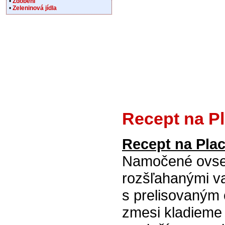
•
Zdobení
•
Zeleninová jídla
Recept na Pl
Recept na Plac
Namočené ovse
rozšľahanými v
s prelisovaným
zmesi kladieme 