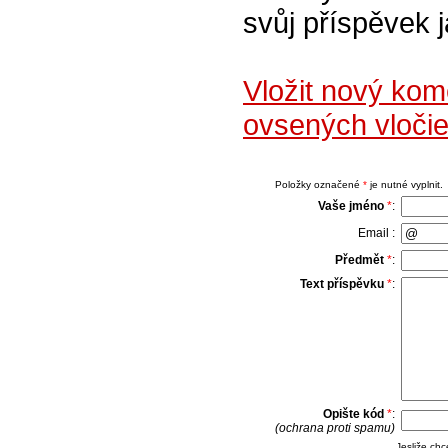
svůj příspěvek 
Vložit nový kom
ovsených vloči
Položky označené
*
je nutné vyplnit.
Vaše jméno
*
:
Email :
Předmět
*
:
Text příspěvku
*
:
Opište kód
*
:
(ochrana proti spamu)
Jesliže ch