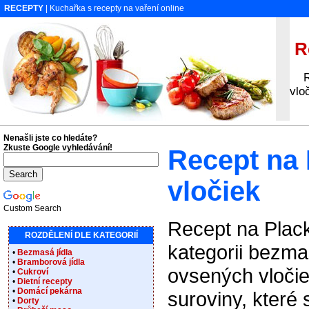
RECEPTY
| Kuchařka s recepty na vaření online
Re
Rec
vlo
Nenašli jste co hledáte?
Zkuste Google vyhledávání!
Recept na 
vločiek
Custom Search
Recept na Plack
ROZDĚLENÍ DLE KATEGORIÍ
kategorii bezmas
•
Bezmasá jídla
•
Bramborová jídla
ovsených vloči
•
Cukroví
•
Dietní recepty
•
Domácí pekárna
suroviny, které
•
Dorty