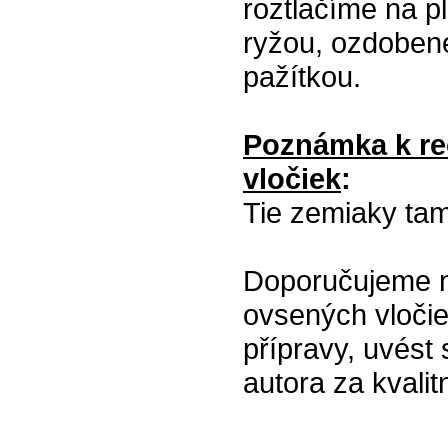
roztlačíme na 
ryžou, ozdoben
pažítkou.
Poznámka k re
vločiek
:
Tie zemiaky tam
Doporučujeme na
ovsených vločie
přípravy, uvést
autora za kvalitn