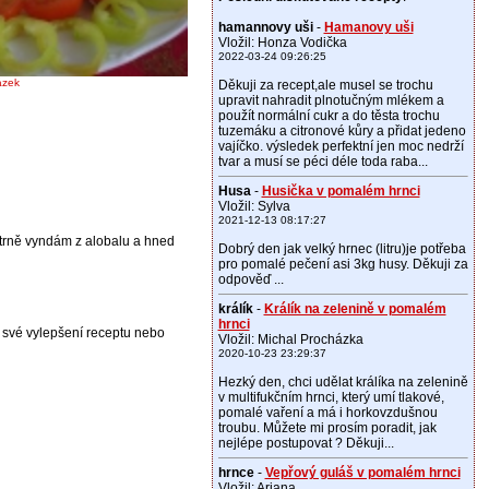
hamannovy uši
-
Hamanovy uši
Vložil: Honza Vodička
2022-03-24 09:26:25
ázek
Děkuji za recept,ale musel se trochu
upravit nahradit plnotučným mlékem a
použít normální cukr a do těsta trochu
tuzemáku a citronové kůry a přidat jedeno
vajíčko. výsledek perfektní jen moc nedrží
tvar a musí se péci déle toda raba...
Husa
-
Husička v pomalém hrnci
Vložil: Sylva
2021-12-13 08:17:27
trně vyndám z alobalu a hned
Dobrý den jak velký hrnec (litru)je potřeba
pro pomalé pečení asi 3kg husy. Děkuji za
odpověď ...
králík
-
Králík na zelenině v pomalém
hrnci
t své vylepšení receptu nebo
Vložil: Michal Procházka
2020-10-23 23:29:37
Hezký den, chci udělat králíka na zelenině
v multifukčním hrnci, který umí tlakové,
pomalé vaření a má i horkovzdušnou
troubu. Můžete mi prosím poradit, jak
nejlépe postupovat ? Děkuji...
hrnce
-
Vepřový guláš v pomalém hrnci
Vložil: Ariana