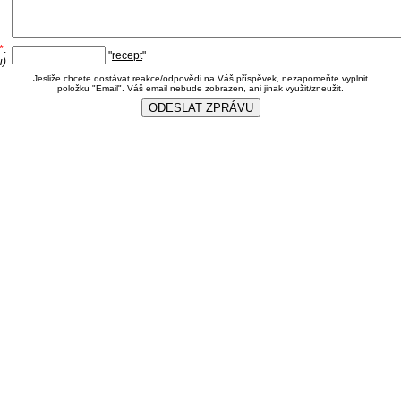
*
:
"
recept
"
u)
Jesliže chcete dostávat reakce/odpovědi na Váš příspěvek, nezapomeňte vyplnit
položku "Email". Váš email nebude zobrazen, ani jinak využit/zneužit.