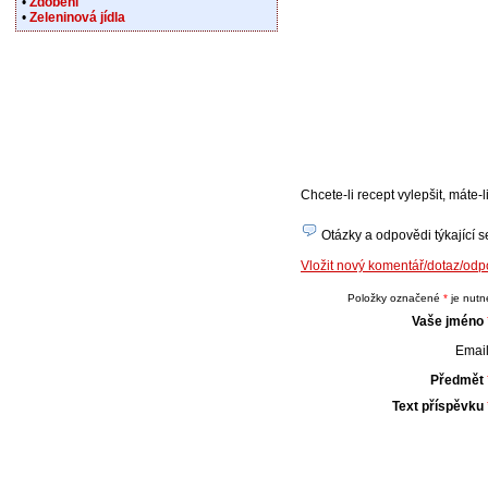
•
Zdobení
•
Zeleninová jídla
Chcete-li recept vylepšit, máte
Otázky a odpovědi týkající s
Vložit nový komentář/dotaz/od
Položky označené
*
je nutné
Vaše jméno
Email
Předmět
Text příspěvku