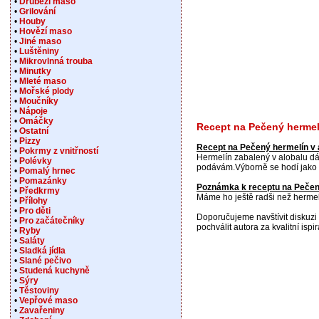
•
Drůbeží maso
•
Grilování
•
Houby
•
Hovězí maso
•
Jiné maso
•
Luštěniny
•
Mikrovlnná trouba
•
Minutky
•
Mleté maso
•
Mořské plody
•
Moučníky
•
Nápoje
•
Omáčky
Recept na Pečený hermel
•
Ostatní
•
Pizzy
Recept na Pečený hermelín v 
•
Pokrmy z vnitřností
Hermelín zabalený v alobalu d
•
Polévky
podávám.Výborně se hodí jako p
•
Pomalý hrnec
•
Pomazánky
Poznámka k receptu na Pečený
•
Předkrmy
Máme ho ještě radši než herme
•
Přílohy
•
Pro děti
Doporučujeme navštívit diskuzi 
•
Pro začátečníky
pochválit autora za kvalitní ispir
•
Ryby
•
Saláty
•
Sladká jídla
•
Slané pečivo
•
Studená kuchyně
•
Sýry
•
Těstoviny
•
Vepřové maso
•
Zavařeniny