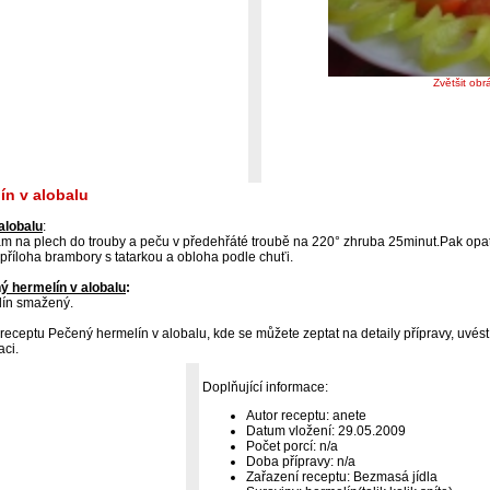
Zvětšit obr
ín v alobalu
alobalu
:
ám na plech do trouby a peču v předehřáté troubě na 220° zhruba 25minut.Pak opa
říloha brambory s tatarkou a obloha podle chuťi.
 hermelín v alobalu
:
lín smažený.
receptu Pečený hermelín v alobalu, kde se můžete zeptat na detaily přípravy, uvés
aci.
Doplňující informace:
Autor receptu: anete
Datum vložení: 29.05.2009
Počet porcí: n/a
Doba přípravy: n/a
Zařazení receptu: Bezmasá jídla