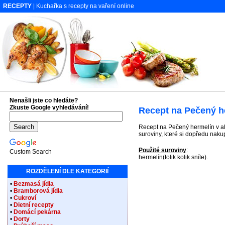
RECEPTY
| Kuchařka s recepty na vaření online
Nenašli jste co hledáte?
Zkuste Google vyhledávání!
Recept na Pečený h
Recept na Pečený hermelín v al
suroviny, které si dopředu naku
Použité suroviny
:
Custom Search
hermelín(tolik kolik sníte).
ROZDĚLENÍ DLE KATEGORIÍ
•
Bezmasá jídla
•
Bramborová jídla
•
Cukroví
•
Dietní recepty
•
Domácí pekárna
•
Dorty