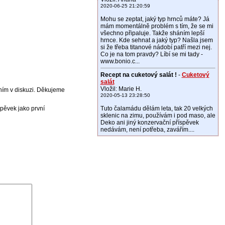
2020-06-25 21:20:59
Mohu se zeptat, jaký typ hrnců máte? Já
mám momentálně problém s tím, že se mi
všechno připaluje. Takže sháním lepší
hrnce. Kde sehnat a jaký typ? Našla jsem
si že třeba titanové nádobí patří mezi nej.
Co je na tom pravdy? Líbí se mi tady -
www.bonio.c...
Recept na cuketový salát !
-
Cuketový
salát
Vložil: Marie H.
 ním v diskuzi. Děkujeme
2020-05-13 23:28:50
spěvek jako první
Tuto čalamádu dělám leta, tak 20 velkých
sklenic na zimu, používám i pod maso, ale
Deko ani jiný konzervační příspěvek
nedávám, není potřeba, zavářím....