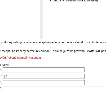
Suroviny: hermelín(tolik kolik sníte)
-li podobný nebo jiný zajímavý recept na pečený hermelín v alobalu, pochlubte se s
e receptu na Pečený hermelín v alobalu - diskuse je zatím prázdná - vložte svůj pří
pověď Pečený hermelín v alobalu
 vyplnit.
*
:
 :
*
:
*
: