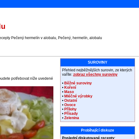
lu
ecepty Pečený hermelín v alobalu, Pečený, hermelín, alobalu
SUROVINY
Přehled nejběžnějších surovin, ze kterých
vaříte:
zobraz všechny suroviny
 budete potřebovat níže uvedené
•
Běžné suroviny
•
Koření
•
Maso
•
Mléčné výrobky
•
Ostatní
•
Ovoce
•
Přílohy
•
Přísady
•
Zelenina
Probíhající diskuze
Poslední diskutované recepty
: