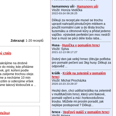
hamannovy uši
-
Hamanovy uši
Vložil: Honza Vodička
2022-03-24 09:26:25
Děkuji za recept,ale musel se trochu
upravit nahradit plnotučným mlékem a
použít normální cukr a do těsta trochu
tuzemáku a citronové kůry a přidat jedeno
vajíčko. výsledek perfektní jen moc nedrží
tvar a musí se péci déle toda raba...
Zobrazuji
: 1-20 receptů
Husa
-
Husička v pomalém hrnci
Vložil: Sylva
2021-12-13 08:17:27
ný chléb
Dobrý den jak velký hrnec (litru)je potřeba
pro pomalé pečení asi 3kg husy. Děkuji za
akrájíme na drobné
odpověď ...
e do misky, kde přidáme
ek, gril. koření podle
králík
-
Králík na zelenině v pomalém
 a zalijeme trochou oleje.
hrnci
me a necháme 10 min
Vložil: Michal Procházka
zitím si odkrojíme vršek
2020-10-23 23:29:37
me takový klobouček a ...
Hezký den, chci udělat králíka na zelenině
v multifukčním hrnci, který umí tlakové,
pomalé vaření a má i horkovzdušnou
troubu. Můžete mi prosím poradit, jak
nejlépe postupovat ? Děkuji...
hrnce
-
Vepřový guláš v pomalém hrnci
 Vaška)
Vložil: Ariana