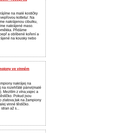
rájíme na malé kostičky
vepřovou kotletu/. Na
me nakrájenou cibulku,
žíme nakrájené maso.
oměkka. Přidáme
pepř a oblíbené koření a
rájené na kousky nebo
ampiony ve vinném
mpiony nakrájej na
j na rozehřáté pánvi(malé
). Mezitím z vína,vajec a
těstíčko. Pokud jsou
o zlatova,tak na žampiony
lej vinné těstíčko.
stran až s...