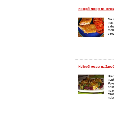
Nejlepší recept na Torti
Na t
kuku
zaba
mouc
v ro
Nejlepší recept na Zape
Bra
uvař
Pokr
nakr
na r
stra
nebo