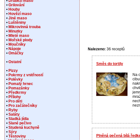
•
Drůbeží maso
•
Grilování
•
Houby
•
Hovězí maso
•
Jiné maso
•
Luštěniny
•
Mikrovlnná trouba
•
Minutky
•
Mleté maso
•
Mořské plody
•
Moučníky
•
Nápoje
Nalezeno:
36 receptů
•
Omáčky
•
Ostatní
Směs do tortily
•
Pizzy
Na o
•
Pokrmy z vnitřností
cibu
•
Polévky
nakr
•
Pomalý hrnec
chvi
•
Pomazánky
jemn
•
Předkrmy
mraž
•
Přílohy
nech
•
Pro děti
nezm
•
Pro začátečníky
•
Ryby
•
Saláty
•
Sladká jídla
•
Slané pečivo
•
Studená kuchyně
•
Sýry
Plněná pečená bílá ředk
•
Těstoviny