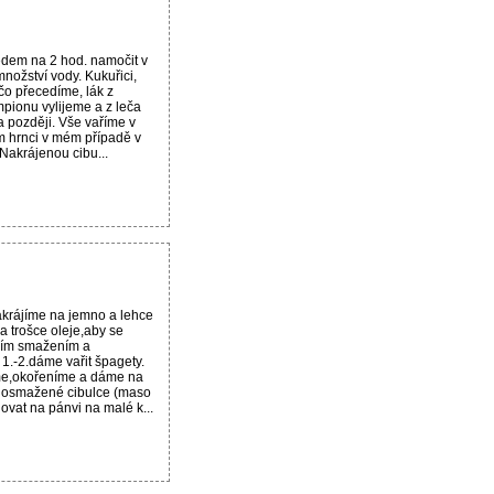
dem na 2 hod. namočit v
nožství vody. Kukuřici,
čo přecedíme, lák z
pionu vylijeme a z leča
později. Vše vaříme v
 hrnci v mém případě v
 Nakrájenou cibu...
akrájíme na jemno a lehce
trošce oleje,aby se
lším smažením a
. 1.-2.dáme vařit špagety.
me,okořeníme a dáme na
 osmažené cibulce (maso
ovat na pánvi na malé k...