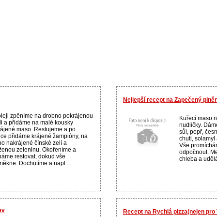
Nejlepší recept na Zapečený plně
leji zpěníme na drobno pokrájenou
Kuřecí maso n
li a přidáme na malé kousky
nudličky. Dám
ájené maso. Restujeme a po
sůl, pepř, česn
lce přidáme krájené žampióny, na
chuti, solamyl
o nakrájené čínské zelí a
Vše promíchá
enou zeleninu. Okořeníme a
odpočnout. Me
áme restovat, dokud vše
chleba a udělá
ěkne. Dochutíme a napl...
ev
Recept na Rychlá pizza(nejen pro