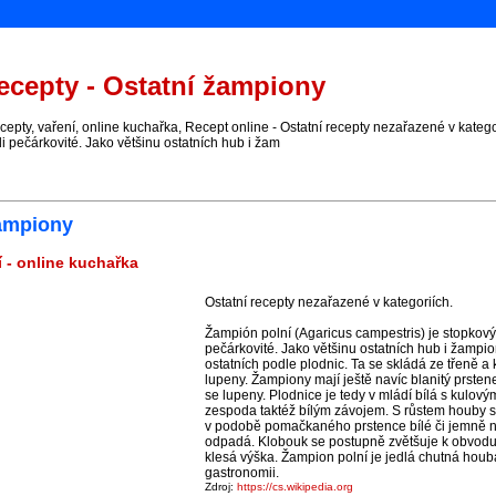
cepty - Ostatní žampiony
pty, vaření, online kuchařka, Recept online - Ostatní recepty nezařazené v kateg
i pečárkovité. Jako většinu ostatních hub i žam
žampiony
í - online kuchařka
Ostatní recepty nezařazené v kategoriích.
Žampión polní (Agaricus campestris) je stopkový
pečárkovité. Jako většinu ostatních hub i žampi
ostatních podle plodnic. Ta se skládá ze třeně 
lupeny. Žampiony mají ještě navíc blanitý prstenec
se lupeny. Plodnice je tedy v mládí bílá s kulo
zespoda taktéž bílým závojem. S růstem houby se
v podobě pomačkaného prstence bílé či jemně na
odpadá. Klobouk se postupně zvětšuje k obvodu,
klesá výška. Žampion polní je jedlá chutná houb
gastronomii.
Zdroj:
https://cs.wikipedia.org