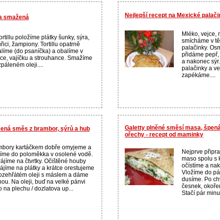
Nejlepší recept na Mexické palač
lla smažená
Mléko, vejce, 
ortillu položíme plátky šunky, sýra,
smícháme v tě
řici, žampiony. Tortillu opatrně
palačinky. Osm
líme (do psaníčka) a obalíme v
přidáme pepř, 
e, vajíčku a strouhance. Smažíme
a nakonec sýr
zpáleném oleji....
palačinky a v
zapékáme....
Galetty plněné směsí masa, špen
čená směs z brambor, sýrů a hub
ořechy - recept od maminky
mbory kartáčkem dobře omyjeme a
Nejprve připr
íme do poloměkka v osolené vodě.
maso spolu s 
ájíme na čtvrtky. Očištěné houby
očístíme a na
ájíme na plátky a krátce orestujeme
Vložíme do pá
ozehřátém oleji s máslem a dáme
dusíme. Po chv
nou. Na oleji, buď na velké pánvi
česnek, okoře
 na plechu / dozlatova up...
Stačí pár minu