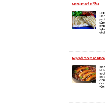
Slaná listová mřížka
List
Plac
papí
sýre
kter
vytv
okol
Nejlepší recept na Klob
Klob
hlub
trou
ores
cibu
česn
vše 