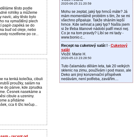
2020-06-25 21:20:59
uděláme těsto podle
Mohu se zeptat, jaký typ hrnců máte? Já
ádné rohlíky a můžeme
mám momentálně problém s tím, že se mi
y navíc, aby těsto bylo
všechno připaluje. Takže sháním lepší
i ho na vymaštěný plech
hrnce. Kde sehnat a jaký typ? Našla jsem
cí papír-zapéká se do
si že třeba titanové nádobí patří mezi nej.
ěma buď od oleje, nebo
Co je na tom pravdy? Líbí se mi tady -
ody rozetřeme po ce...
www.bonio.c...
Recept na cuketový salát !
-
Cuketový
salát
Vložil: Marie H.
2020-05-13 23:28:50
Tuto čalamádu dělám leta, tak 20 velkých
sklenic na zimu, používám i pod maso, ale
Deko ani jiný konzervační příspěvek
e na tenká kolečka, cibuli
nedávám, není potřeba, zavářím....
hrubší proužky, salám na
me do pánve, kde zprudka
čeme. Česnek nasekáme a
ěsi cibule a uzeniny.
jeme a přidáme
šek, cca 6 lžic kečup...
sem - recept od