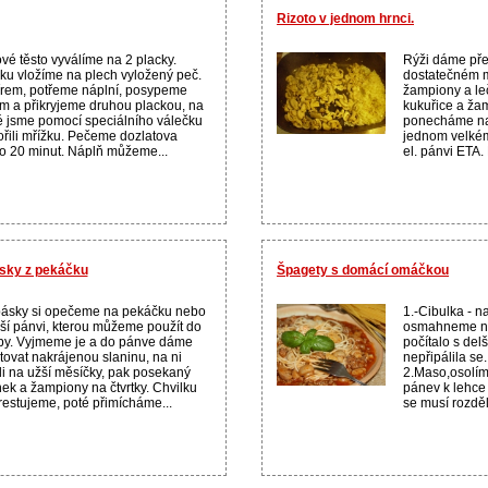
Rizoto v jednom hrnci.
ové těsto vyválíme na 2 placky.
Rýži dáme pře
ku vložíme na plech vyložený peč.
dostatečném m
rem, potřeme náplní, posypeme
žampiony a le
m a přikryjeme druhou plackou, na
kukuřice a žam
é jsme pomocí speciálního válečku
ponecháme na 
ořili mřížku. Pečeme dozlatova
jednom velkém
o 20 minut. Náplň můžeme...
el. pánvi ETA.
ásky z pekáčku
Špagety s domácí omáčkou
ásky si opečeme na pekáčku nebo
1.-Cibulka - n
ší pánvi, kterou můžeme použít do
osmahneme na 
by. Vyjmeme je a do pánve dáme
počítalo s de
tovat nakrájenou slaninu, na ni
nepřipálila se
li na užší měsíčky, pak posekaný
2.Maso,osolí
ek a žampiony na čtvrtky. Chvilku
pánev k lehce
restujeme, poté přimícháme...
se musí rozděl