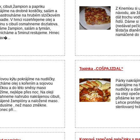
, cibuli,žampion a papriku
Z Knemixu si 
ájíme na drobné kostičky, salám a
návodu, ale ž
nastrouháme na hrubém slzičkovém
dát trochu vod
hadle. V hrnci rozehřejeme olej a
řidší. Dáme s
inu s cibulí osmahneme dozlatova.
(nedávat pečí
áme žampion, salám a tymián,
těsta!)a dlan
ícháme a 5minut restujeme. Hrnec
namáčené do v
av�...
Topinka „COŠPAJZDAL“
ovou kýtu pokrájíme na nudličky.
Párky nakrájím
háme olej s kořením a sojovou
nakrájíme na 
kou a do této směsy maso
nudličky a dá
žíme, nejlépe přes noc. Na oleji
na oleji ope
hneme nahrubo nakrájenou cibuli,
přidáme ke sm
ájené žampióny a naložené maso.
Lehce prohře
dusíme , než maso změkne.
sterilovaný hrá
nec při...
Koprové zapečené palačinky s ma