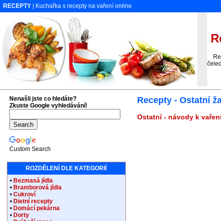
RECEPTY
| Kuchařka s recepty na vaření online
Re
Rece
čeled
Nenašli jste co hledáte?
Recepty - Ostatní 
Zkuste Google vyhledávání!
Ostatní - návody k vařen
Custom Search
ROZDĚLENÍ DLE KATEGORIÍ
•
Bezmasá jídla
•
Bramborová jídla
•
Cukroví
•
Dietní recepty
•
Domácí pekárna
•
Dorty