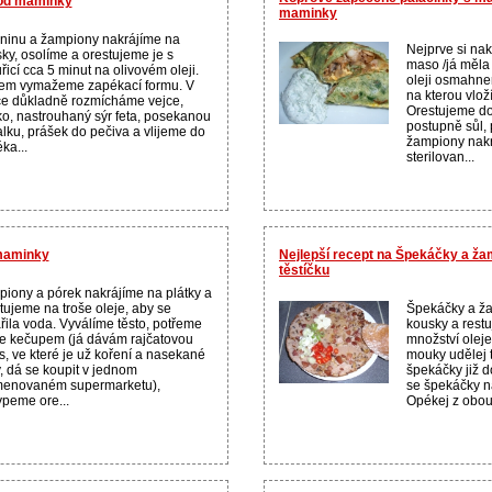
 od maminky
maminky
ninu a žampiony nakrájíme na
Nejprve si nak
ky, osolíme a orestujeme je s
maso /já měla 
řicí cca 5 minut na olivovém oleji.
oleji osmahne
em vymažeme zapékací formu. V
na kterou vlo
e důkladně rozmícháme vejce,
Orestujeme d
o, nastrouhaný sýr feta, posekanou
postupně sůl, 
lku, prášek do pečiva a vlijeme do
žampiony nak
ka...
sterilovan...
 maminky
Nejlepší recept na Špekáčky a ž
těstíčku
iony a pórek nakrájíme na plátky a
tujeme na troše oleje, aby se
Špekáčky a ža
řila voda. Vyválíme těsto, potřeme
kousky a restu
e kečupem (já dávám rajčatovou
množství oleje
, ve které je už koření a nasekané
mouky udělej 
y, dá se koupit v jednom
špekáčky již d
menovaném supermarketu),
se špekáčky na
peme ore...
Opékej z obou 