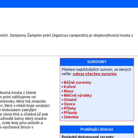
oriích. žampiony Žampión polní (Agaricus campestris) je stopkovýtrusná houba z
SUROVINY
Přehled nejběžnějších surovin, ze kterých
vaříte:
zobraz všechny suroviny
•
Běžné suroviny
•
Koření
•
Maso
trusná houba z čeledi
•
Mléčné výrobky
on polní odlišujeme od
•
Ostatní
a klobouku, který má zespodu
•
Ovoce
, který v mládí kryje vyvíjející
•
Přílohy
vým kloboukem zakrytým
•
Přísady
 závoj trhá a zůstává již pak
•
Zelenina
žloutlé barvy, který snadno
 roste tedy jeho průměr a
a využívaná široce v
Probíhající diskuze
Poslední diskutované recepty
: