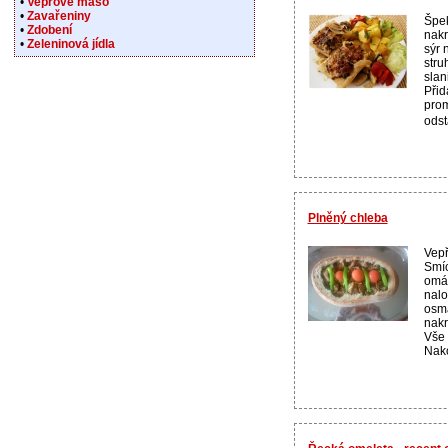
•
Vepřové maso
•
Zavařeniny
Špek
•
Zdobení
nakr
•
Zeleninová jídla
sýr 
stru
slan
Přid
prom
odst
Plněný chleba
Vepř
Smíc
omáč
nalo
osma
nakr
Vše 
Nako