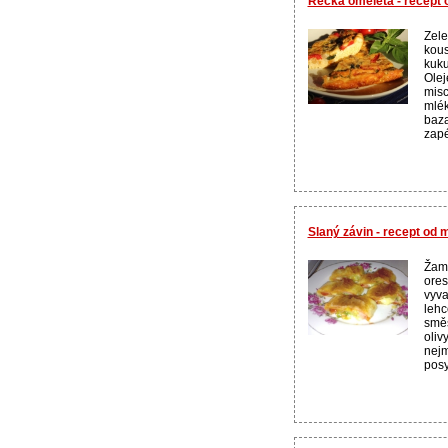
Řecká omeleta - recept
Zele
kous
kuku
Olej
misc
mlék
baza
zapé
Slaný závin - recept od
Žamp
ores
vyva
lehc
směs
oliv
nej
posy