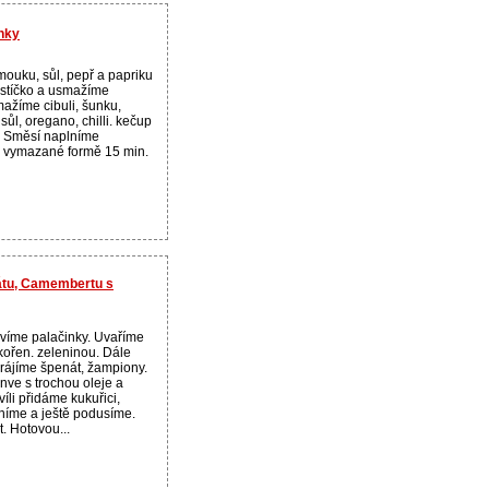
inky
mouku, sůl, pepř a papriku
stíčko a usmažíme
ažíme cibuli, šunku,
sůl, oregano, chilli. kečup
. Směsí naplníme
e vymazané formě 15 min.
átu, Camembertu s
avíme palačinky. Uvaříme
kořen. zeleninou. Dále
krájíme špenát, žampiony.
nve s trochou oleje a
íli přidáme kukuřici,
níme a ještě podusíme.
t. Hotovou...