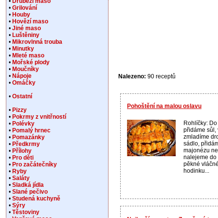
•
Drůbeží maso
•
Grilování
•
Houby
•
Hovězí maso
•
Jiné maso
•
Luštěniny
•
Mikrovlnná trouba
•
Minutky
•
Mleté maso
•
Mořské plody
•
Moučníky
•
Nápoje
Nalezeno:
90 receptů
•
Omáčky
•
Ostatní
Pohoštění na malou oslavu
•
Pizzy
•
Pokrmy z vnitřností
Rohlíčky: Do
•
Polévky
přidáme sůl,
•
Pomalý hrnec
zmladíme dro
•
Pomazánky
sádlo, přidá
•
Předkrmy
majonézu neb
•
Přílohy
nalejeme do
•
Pro děti
pěkné vláčné
•
Pro začátečníky
hodinku...
•
Ryby
•
Saláty
•
Sladká jídla
•
Slané pečivo
•
Studená kuchyně
•
Sýry
•
Těstoviny