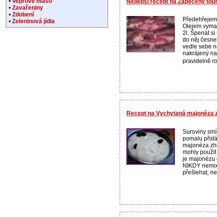
•
Vepřové maso
Nejlepší recept na Zapečený tou
•
Zavařeniny
•
Zdobení
Předehřejeme
•
Zeleninová jídla
Olejem vyma
2l. Špenát s
do něj česnek
vedle sebe n
nakrájený na 
pravidelně r
Recept na Vychytaná majonéza z 
Suroviny smí
pomalu přidá
majonéza zho
mohly použít
je majonézu 
NIKDY nemix
přešlehat, neb