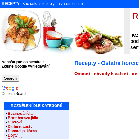
RECEPTY
| Kuchařka s recepty na vaření online
Re
Rec
nez
pod
se
Nenašli jste co hledáte?
Recepty - Ostatní hořči
Zkuste Google vyhledávání!
Ostatní - návody k vaření - on
Custom Search
ROZDĚLENÍ DLE KATEGORIÍ
•
Bezmasá jídla
•
Bramborová jídla
•
Cukroví
•
Dietní recepty
•
Domácí pekárna
•
Dorty