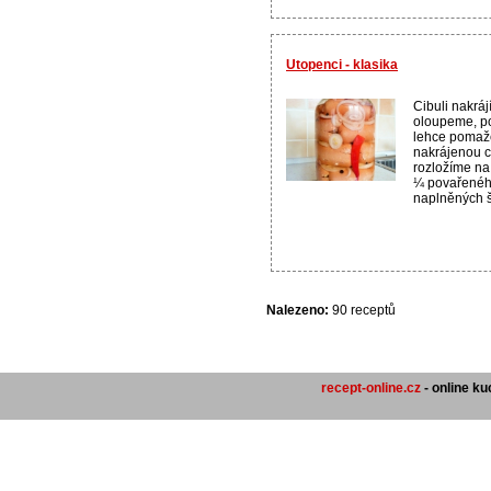
Utopenci - klasika
Cibuli nakrá
oloupeme, po
lehce pomaže
nakrájenou c
rozložíme na
¼ povařeného
naplněných š
Nalezeno:
90 receptů
recept-online.cz
- online k