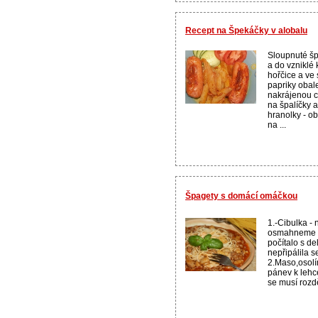
Recept na Špekáčky v alobalu
Sloupnuté š
a do vzniklé
hořčice a ve
papriky obal
nakrájenou c
na špalíčky 
hranolky - ob
na ...
Špagety s domácí omáčkou
1.-Cibulka -
osmahneme n
počítalo s d
nepřipálila s
2.Maso,osol
pánev k leh
se musí rozdě