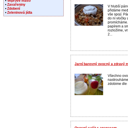
•
Vepřové maso
•
Zavařeniny
V hlubší pán
•
Zdobení
přidáme med,
•
Zeleninová jídla
vše spojí. P
do ní vločky 
promícháme.
papírem a sm
rozložíme, vr
2...
Jarní barevný ovocný a zdravý 
Všechno ovo
nastrouháme
zdobime dle 
Ovocný salát s ananasem