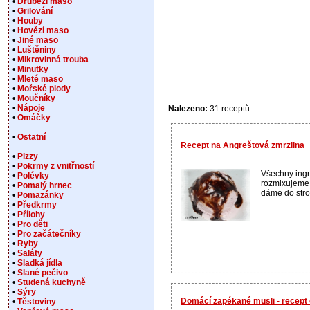
•
Drůbeží maso
•
Grilování
•
Houby
•
Hovězí maso
•
Jiné maso
•
Luštěniny
•
Mikrovlnná trouba
•
Minutky
•
Mleté maso
•
Mořské plody
•
Moučníky
•
Nápoje
Nalezeno:
31 receptů
•
Omáčky
•
Ostatní
Recept na Angreštová zmrzlina
•
Pizzy
•
Pokrmy z vnitřností
Všechny ing
•
Polévky
rozmixujeme 
•
Pomalý hrnec
dáme do stroj
•
Pomazánky
•
Předkrmy
•
Přílohy
•
Pro děti
•
Pro začátečníky
•
Ryby
•
Saláty
•
Sladká jídla
•
Slané pečivo
•
Studená kuchyně
•
Sýry
Domácí zapékané müsli - recep
•
Těstoviny