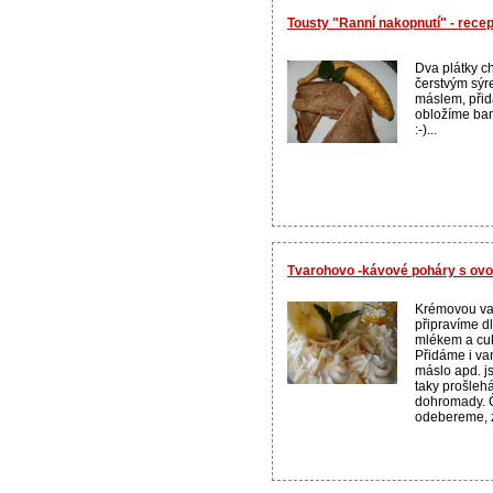
Tousty "Ranní nakopnutí" - rece
Dva plátky 
čerstvým sý
máslem, přid
obložíme ba
:-)...
Tvarohovo -kávové poháry s ov
Krémovou van
připravíme dl
mlékem a cu
Přidáme i van
máslo apd. j
taky prošle
dohromady. 
odebereme, z