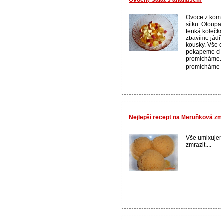
Ovoce z kom
sítku. Oloup
tenká kolečka
zbavíme jádř
kousky. Vše 
pokapeme ci
promícháme.
promícháme s
Nejlepší recept na Meruňková zm
Vše umixuje
zmrazit....