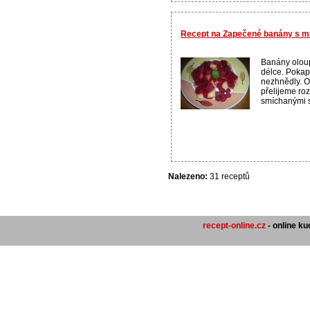
Recept na Zapečené banány s m
Banány olou
délce. Pokap
nezhnědly. O
přelijeme r
smíchanými s 
Nalezeno:
31 receptů
recept-online.cz
- online k