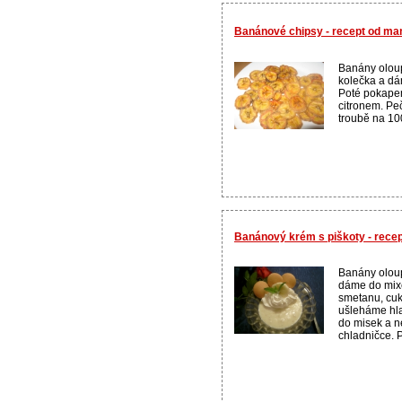
Banánové chipsy - recept od m
Banány olou
kolečka a dá
Poté pokape
citronem. Pe
troubě na 100
Banánový krém s piškoty - rece
Banány olou
dáme do mixé
smetanu, cuk
ušleháme hla
do misek a n
chladničce. P