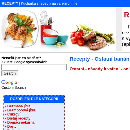
RECEPTY
| Kuchařka s recepty na vaření online
Re
Rec
nez
s v
(ep
Nenašli jste co hledáte?
Recepty - Ostatní banán
Zkuste Google vyhledávání!
Ostatní - návody k vaření - on
Custom Search
ROZDĚLENÍ DLE KATEGORIÍ
•
Bezmasá jídla
•
Bramborová jídla
•
Cukroví
•
Dietní recepty
•
Domácí pekárna
•
Dorty