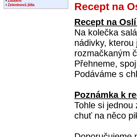
•
Zdobení
Recept na Os
•
Zeleninová jídla
Recept na Oslí
Na kolečka sal
nádivky, kterou
rozmačkaným če
Přehneme, spoj
Podáváme s ch
Poznámka k rec
Tohle si jednou
chuť na něco pi
Doporučujeme na