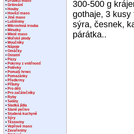
•
Drůbeží maso
300-500 g kráj
•
Grilování
•
Houby
gothaje, 3 kusy
•
Hovězí maso
•
Jiné maso
sýra, česnek, kari
•
Luštěniny
•
Mikrovlnná trouba
•
Minutky
párátka..
•
Mleté maso
•
Mořské plody
•
Moučníky
•
Nápoje
•
Omáčky
•
Ostatní
•
Pizzy
•
Pokrmy z vnitřností
•
Polévky
•
Pomalý hrnec
•
Pomazánky
•
Předkrmy
•
Přílohy
•
Pro děti
•
Pro začátečníky
•
Ryby
•
Saláty
•
Sladká jídla
•
Slané pečivo
•
Studená kuchyně
•
Sýry
•
Těstoviny
•
Vepřové maso
•
Zavařeniny