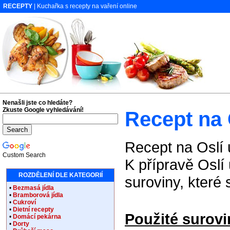
RECEPTY
| Kuchařka s recepty na vaření online
Nenašli jste co hledáte?
Zkuste Google vyhledávání!
Recept na 
Recept na Oslí 
Custom Search
K přípravě Oslí
ROZDĚLENÍ DLE KATEGORIÍ
suroviny, které
•
Bezmasá jídla
•
Bramborová jídla
•
Cukroví
•
Dietní recepty
Použité surovi
•
Domácí pekárna
•
Dorty