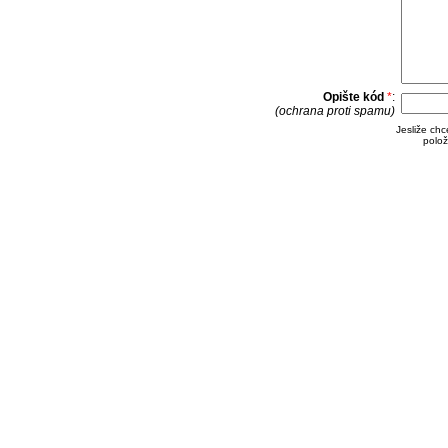
Opište kód
*
:
(ochrana proti spamu)
Jesliže ch
polož