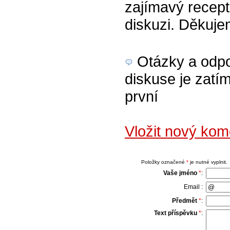
zajímavý recept 
diskuzi. Děkuj
Otázky a odpov
diskuse je zatím
první
Vložit nový kom
Položky označené
*
je nutné vyplnit.
Vaše jméno
*
:
Email :
Předmět
*
:
Text příspěvku
*
: