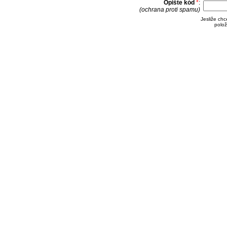
Opište kód
*
:
(ochrana proti spamu)
Jesliže ch
polož