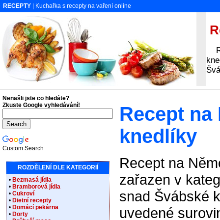
RECEPTY
| Kuchařka s recepty na vaření online
Re
Rec
kne
Švá
Nenašli jste co hledáte?
Zkuste Google vyhledávání!
Recept na
knedlíky
Custom Search
Recept na Něme
ROZDĚLENÍ DLE KATEGORIÍ
zařazen v kateg
•
Bezmasá jídla
•
Bramborová jídla
snad Švábské k
•
Cukroví
•
Dietní recepty
•
Domácí pekárna
uvedené surovin
•
Dorty