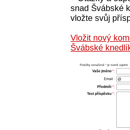
snad Švábské kn
vložte svůj přís
Vložit nový ko
Švábské knedlí
Položky označené
*
je nutné vyplnit.
Vaše jméno
*
:
Email :
Předmět
*
:
Text příspěvku
*
: