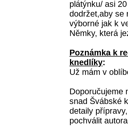
plátýnku/ asi 2
dodržet,aby se 
výborné jak k v
Němky, která jez
Poznámka k re
knedlíky
:
Už mám v oblí
Doporučujeme n
snad Švábské kn
detaily příprav
pochválit autora 