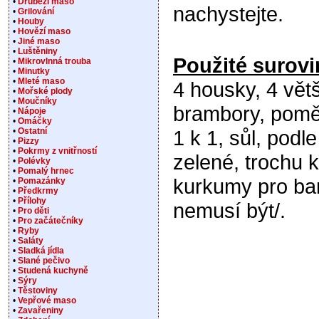
•
Drůbeží maso
nachystejte.
•
Grilování
•
Houby
•
Hovězí maso
•
Jiné maso
•
Luštěniny
Použité surovi
•
Mikrovlnná trouba
•
Minutky
•
Mleté maso
4 housky, 4 větš
•
Mořské plody
•
Moučníky
brambory, pomě
•
Nápoje
•
Omáčky
•
Ostatní
1 k 1, sůl, podle
•
Pizzy
•
Pokrmy z vnitřností
zelené, trochu 
•
Polévky
•
Pomalý hrnec
kurkumy pro ba
•
Pomazánky
•
Předkrmy
•
Přílohy
nemusí být/.
•
Pro děti
•
Pro začátečníky
•
Ryby
•
Saláty
•
Sladká jídla
•
Slané pečivo
•
Studená kuchyně
•
Sýry
•
Těstoviny
•
Vepřové maso
•
Zavařeniny