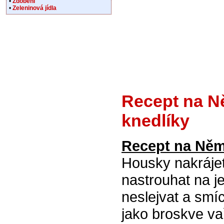
•
Zdobení
•
Zeleninová jídla
Recept na N
knedlíky
Recept na Něm
Housky nakrájet
nastrouhat na j
neslejvat a smí
jako broskve v