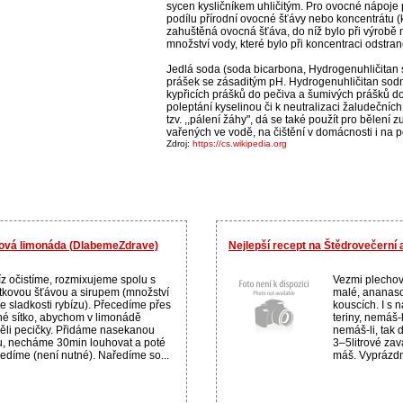
sycen kysličníkem uhličitým. Pro ovocné nápoje 
podílu přírodní ovocné šťávy nebo koncentrátu (
zahuštěná ovocná šťáva, do níž bylo při výrobě 
množství vody, které bylo při koncentraci odstran
Jedlá soda (soda bicarbona, Hydrogenuhličitan 
prášek se zásaditým pH. Hydrogenuhličitan sodn
kypřicích prášků do pečiva a šumivých prášků do 
poleptání kyselinou či k neutralizaci žaludečních
tzv. ,,pálení žáhy", dá se také použít pro bělení 
vařených ve vodě, na čištění v domácnosti i na
Zdroj:
https://cs.wikipedia.org
zová limonáda (DlabemeZdrave)
Nejlepší recept na Štědrovečerní
z očistíme, rozmixujeme spolu s
Vezmi plechov
tkovou šťávou a sirupem (množství
malé, ananas
e sladkosti rybízu). Přecedíme přes
kouscích. I s
é sítko, abychom v limonádě
teriny, nemáš-
li pecičky. Přidáme nasekanou
nemáš-li, tak 
, necháme 30min louhovat a poté
3–5litrové zav
edíme (není nutné). Naředíme so...
máš. Vyprázdni