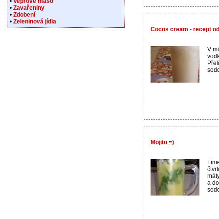
•
Vepřové maso
•
Zavařeniny
•
Zdobení
•
Zeleninová jídla
Cocos cream - recept o
V mi
vodk
Přel
sodo
Mojito =)
Lime
čtvrt
máty
a do
sodo