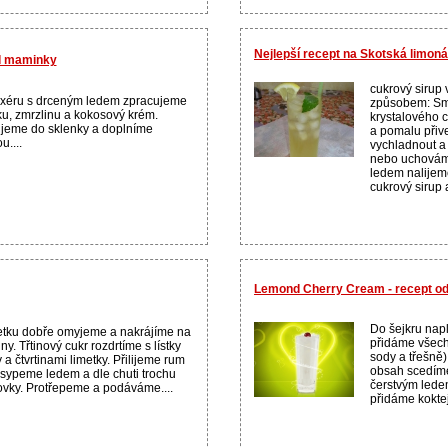
Nejlepší recept na Skotská limon
d maminky
cukrový sirup 
xéru s drceným ledem zpracujeme
způsobem: Sm
u, zmrzlinu a kokosový krém.
krystalového c
ijeme do sklenky a doplníme
a pomalu při
u....
vychladnout a
nebo uchováme
ledem nalijem
cukrový sirup 
Lemond Cherry Cream - recept o
Do šejkru nap
tku dobře omyjeme a nakrájíme na
přidáme všech
iny. Třtinový cukr rozdrtíme s lístky
sody a třešně
 a čtvrtinami limetky. Přilijeme rum
obsah scedíme
sypeme ledem a dle chuti trochu
čerstvým lede
vky. Protřepeme a podáváme....
přidáme koktej