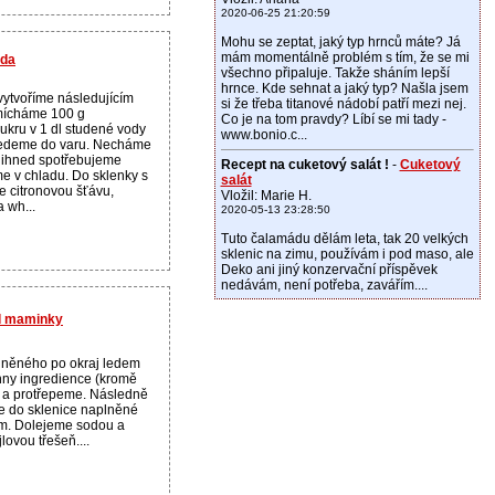
2020-06-25 21:20:59
Mohu se zeptat, jaký typ hrnců máte? Já
mám momentálně problém s tím, že se mi
áda
všechno připaluje. Takže sháním lepší
hrnce. Kde sehnat a jaký typ? Našla jsem
vytvoříme následujícím
si že třeba titanové nádobí patří mezi nej.
ícháme 100 g
Co je na tom pravdy? Líbí se mi tady -
ukru v 1 dl studené vody
www.bonio.c...
vedeme do varu. Necháme
 ihned spotřebujeme
Recept na cuketový salát !
-
Cuketový
 v chladu. Do sklenky s
salát
e citronovou šťávu,
Vložil: Marie H.
a wh...
2020-05-13 23:28:50
Tuto čalamádu dělám leta, tak 20 velkých
sklenic na zimu, používám i pod maso, ale
Deko ani jiný konzervační příspěvek
nedávám, není potřeba, zavářím....
d maminky
lněného po okraj ledem
ny ingredience (kromě
) a protřepeme. Následně
 do sklenice naplněné
m. Dolejeme sodou a
lovou třešeň....