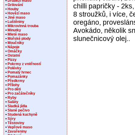
•
Drůbeží maso
chilli papričky - 2ks
•
Grilování
•
Houby
8 stroužků, i více, č
•
Hovězí maso
•
Jiné maso
oregáno, proveslán
•
Luštěniny
•
Mikrovlnná trouba
Avokádo, několik sn
•
Minutky
•
Mleté maso
slunečnicový olej..
•
Mořské plody
•
Moučníky
•
Nápoje
•
Omáčky
•
Ostatní
•
Pizzy
•
Pokrmy z vnitřností
•
Polévky
•
Pomalý hrnec
•
Pomazánky
•
Předkrmy
•
Přílohy
•
Pro děti
•
Pro začátečníky
•
Ryby
•
Saláty
•
Sladká jídla
•
Slané pečivo
•
Studená kuchyně
•
Sýry
•
Těstoviny
•
Vepřové maso
•
Zavařeniny