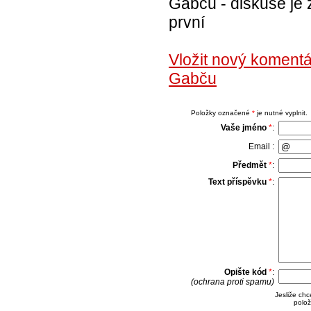
Gabču - diskuse je 
první
Vložit nový koment
Gabču
Položky označené
*
je nutné vyplnit.
Vaše jméno
*
:
Email :
Předmět
*
:
Text příspěvku
*
:
Opište kód
*
:
(ochrana proti spamu)
Jesliže ch
polož