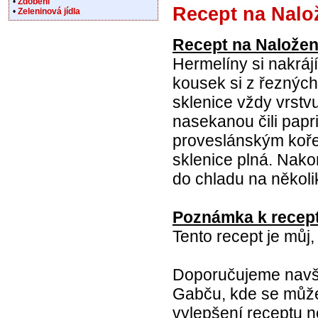
•
Zdobení
Recept na Nalo
•
Zeleninová jídla
Recept na Naložen
Hermelíny si nakrájí
kousek si z řeznýc
sklenice vždy vrstvu
nasekanou čili pa
proveslánským kořen
sklenice plná. Nak
do chladu na několik
Poznámka k recept
Tento recept je můj
Doporučujeme navští
Gabču, kde se můžet
vylepšení receptu ne