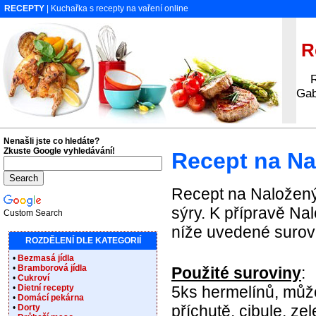
RECEPTY
| Kuchařka s recepty na vaření online
Re
Rec
Gab
Nenašli jste co hledáte?
Zkuste Google vyhledávání!
Recept na Na
Recept na Naložený 
sýry. K přípravě N
Custom Search
níže uvedené surovi
ROZDĚLENÍ DLE KATEGORIÍ
•
Bezmasá jídla
•
Bramborová jídla
Použité suroviny
:
•
Cukroví
•
Dietní recepty
5ks hermelínů, můž
•
Domácí pekárna
příchutě, cibule, zel
•
Dorty