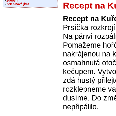
•
Zdobení
Recept na K
•
Zeleninová jídla
Recept na Kuř
Prsíčka rozkroj
Na pánvi rozpál
Pomažeme hořči
nakrájenou na k
osmahnutá otoč
kečupem. Vytvo
zdá hustý přile
rozklepneme vaj
dusíme. Do změ
nepřipálilo.