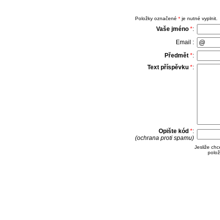
Položky označené
*
je nutné vyplnit.
Vaše jméno
*
:
Email :
Předmět
*
:
Text příspěvku
*
:
Opište kód
*
:
(ochrana proti spamu)
Jesliže ch
polož