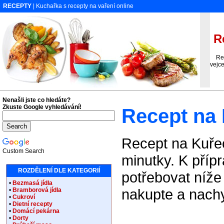
RECEPTY
| Kuchařka s recepty na vaření online
Re
Rece
vejc
Nenašli jste co hledáte?
Zkuste Google vyhledávání!
Recept na 
Recept na Kuřec
Custom Search
minutky. K příp
ROZDĚLENÍ DLE KATEGORIÍ
potřebovat níže
•
Bezmasá jídla
nakupte a nachy
•
Bramborová jídla
•
Cukroví
•
Dietní recepty
•
Domácí pekárna
•
Dorty