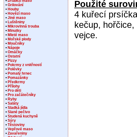
•
Drůbeží maso
Použité surovi
•
Grilování
•
Houby
4 kuřecí prsíčka
•
Hovězí maso
•
Jiné maso
kečup, hořčice, 
•
Luštěniny
•
Mikrovlnná trouba
•
Minutky
vejce.
•
Mleté maso
•
Mořské plody
•
Moučníky
•
Nápoje
•
Omáčky
•
Ostatní
•
Pizzy
•
Pokrmy z vnitřností
•
Polévky
•
Pomalý hrnec
•
Pomazánky
•
Předkrmy
•
Přílohy
•
Pro děti
•
Pro začátečníky
•
Ryby
•
Saláty
•
Sladká jídla
•
Slané pečivo
•
Studená kuchyně
•
Sýry
•
Těstoviny
•
Vepřové maso
•
Zavařeniny