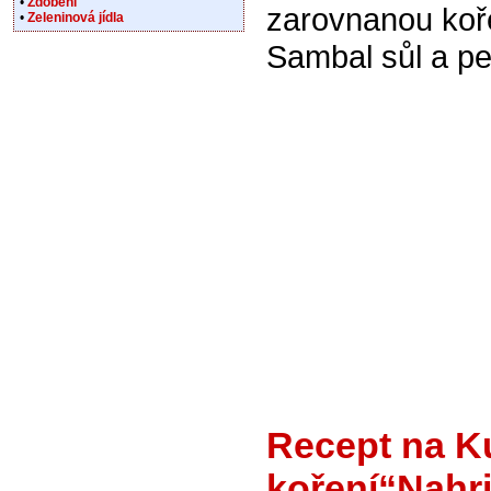
•
Zdobení
zarovnanou koř
•
Zeleninová jídla
Sambal sůl a pe
Recept na K
koření“Nahr