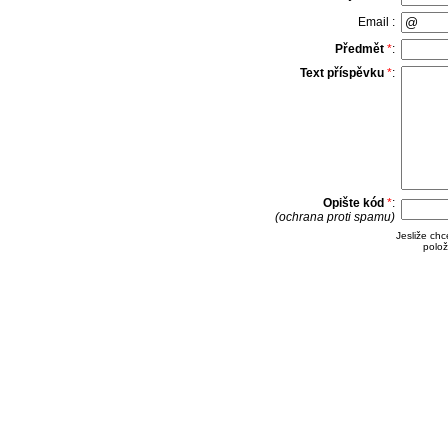
Email :
Předmět
*
:
Text příspěvku
*
:
Opište kód
*
:
(ochrana proti spamu)
Jesliže ch
polož