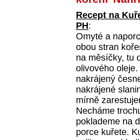
Recept na Kuře
PH
:
Omyté a naporc
obou stran koře
na měsíčky, tu
olivového oleje
nakrájený česn
nakrájené slanin
mírně zarestuje
Necháme trochu 
poklademe na dn
porce kuřete. K