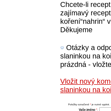
Chcete-li recept
zajímavý recept
koření“nahrin“ v
Děkujeme
Otázky a odpov
slaninkou na ko
prázdná - vložte
Vložit nový ko
slaninkou na ko
Položky označené
*
je nutné vyplnit.
Vaše jméno
*
: