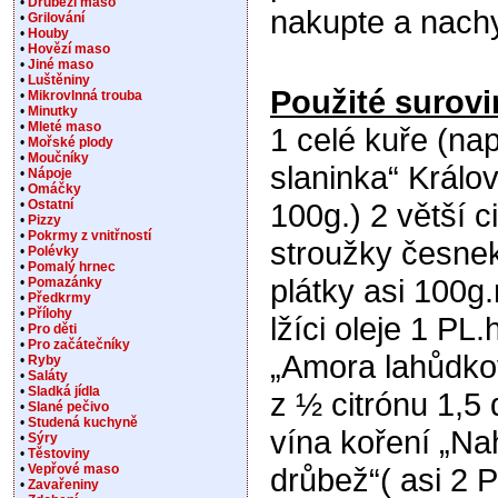
•
Drůbeží maso
nakupte a nachy
•
Grilování
•
Houby
•
Hovězí maso
•
Jiné maso
•
Luštěniny
Použité surovi
•
Mikrovlnná trouba
•
Minutky
•
Mleté maso
1 celé kuře (na
•
Mořské plody
•
Moučníky
slaninka“ Králov
•
Nápoje
•
Omáčky
•
Ostatní
100g.) 2 větší c
•
Pizzy
•
Pokrmy z vnitřností
stroužky česne
•
Polévky
•
Pomalý hrnec
plátky asi 100g
•
Pomazánky
•
Předkrmy
•
Přílohy
lžíci oleje 1 PL.
•
Pro děti
•
Pro začátečníky
„Amora lahůdko
•
Ryby
•
Saláty
•
Sladká jídla
z ½ citrónu 1,5 
•
Slané pečivo
•
Studená kuchyně
vína koření „Na
•
Sýry
•
Těstoviny
•
Vepřové maso
drůbež“( asi 2 
•
Zavařeniny