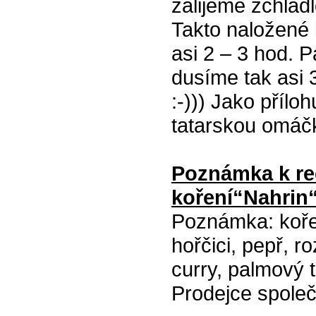
zalijeme zchladl
Takto naložené
asi 2 – 3 hod. 
dusíme tak asi 3
:-))) Jako přílo
tatarskou omáč
Poznámka k re
koření“Nahrin
Poznámka: koře
hořčici, pepř, 
curry, palmový 
Prodejce spole