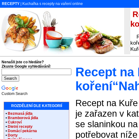
RECEPTY
| Kuchařka s recepty na vaření online
Re
ko
Rec
koř
Kuř
Nenašli jste co hledáte?
Zkuste Google vyhledávání!
Recept na 
koření“Nah
Custom Search
Recept na Kuře 
ROZDĚLENÍ DLE KATEGORIÍ
je zařazen v ka
•
Bezmasá jídla
•
Bramborová jídla
se slaninkou na
•
Cukroví
•
Dietní recepty
•
Domácí pekárna
potřebovat níže
•
Dorty