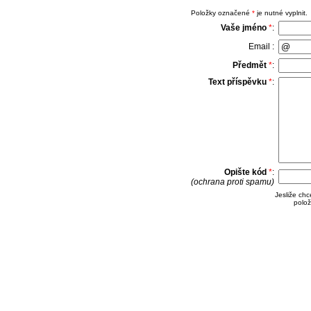
Položky označené
*
je nutné vyplnit.
Vaše jméno
*
:
Email :
Předmět
*
:
Text příspěvku
*
:
Opište kód
*
:
(ochrana proti spamu)
Jesliže ch
polož