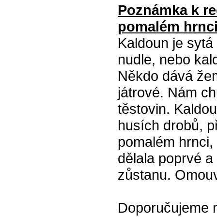
Poznámka k re
pomalém hrnci
Kaldoun je sytá 
nudle, nebo kal
Někdo dává žeml
játrové. Nám ch
těstovin. Kaldo
husích drobů, p
pomalém hrnci, 
dělala poprvé a
zůstanu. Omouv
Doporučujeme na