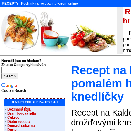
RECEPTY
| Kuchařka s recepty na vaření online
Re
hr
Rec
pom
pom
hrn
Nenašli jste co hledáte?
Zkuste Google vyhledávání!
Recept na
pomalém h
Custom Search
knedlíčky
ROZDĚLENÍ DLE KATEGORIÍ
•
Bezmasá jídla
Recept na Kald
•
Bramborová jídla
•
Cukroví
drožďovými kned
•
Dietní recepty
•
Domácí pekárna
•
Dorty