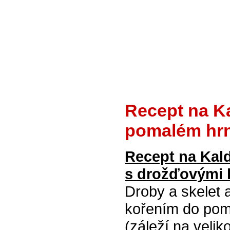
Recept na K
pomalém hrn
Recept na Kal
s drožďovými 
Droby a skelet 
kořením do poma
(záleží na veli