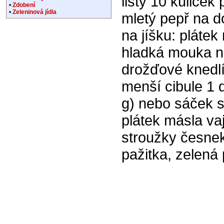
listy 10 kuliček 
•
Zdobení
•
Zeleninová jídla
mletý pepř na 
na jíšku: plátek
hladká mouka 
drožďové knedl
menší cibule 1 
g) nebo sáček 
plátek másla va
stroužky česnek
pažitka, zelená 