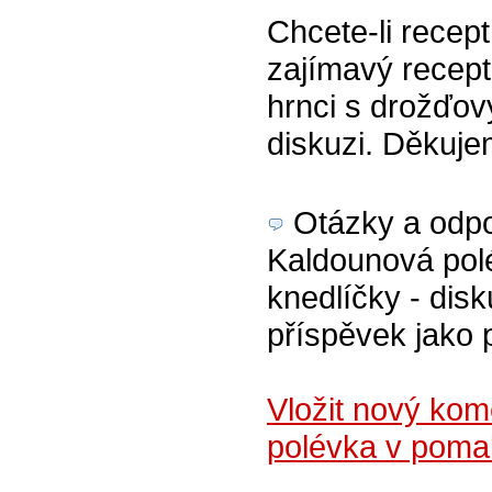
Chcete-li recept
zajímavý recep
hrnci s drožďov
diskuzi. Děkuj
Otázky a odpov
Kaldounová pol
knedlíčky - disk
příspěvek jako 
Vložit nový ko
polévka v poma