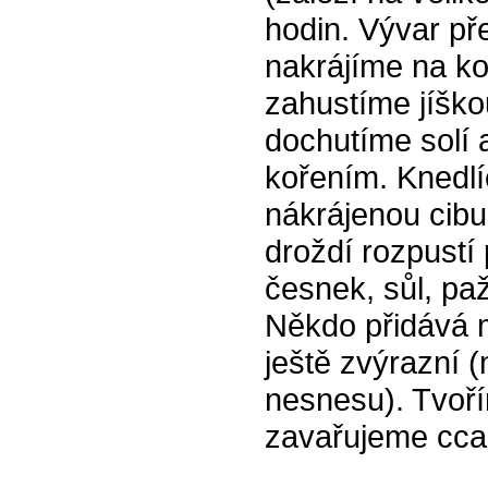
hodin. Vývar př
nakrájíme na k
zahustíme jíško
dochutíme solí
kořením. Knedl
nákrájenou cibu
droždí rozpustí
česnek, sůl, paž
Někdo přidává m
ještě zvýrazní
nesnesu). Tvoří
zavařujeme cca 