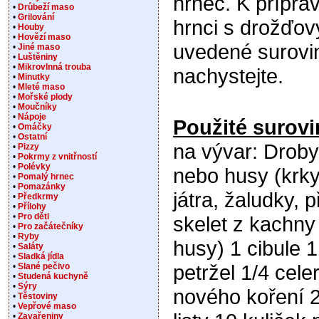
hrnec. K přípr
•
Drůbeží maso
•
Grilování
hrnci s drožďov
•
Houby
•
Hovězí maso
uvedené surovin
•
Jiné maso
•
Luštěniny
•
Mikrovlnná trouba
nachystejte.
•
Minutky
•
Mleté maso
•
Mořské plody
•
Moučníky
•
Nápoje
Použité surovi
•
Omáčky
•
Ostatní
na vývar: Drob
•
Pizzy
•
Pokrmy z vnitřností
•
Polévky
nebo husy (krky
•
Pomalý hrnec
•
Pomazánky
játra, žaludky, 
•
Předkrmy
•
Přílohy
•
Pro děti
skelet z kachny
•
Pro začátečníky
•
Ryby
husy) 1 cibule 
•
Saláty
•
Sladká jídla
petržel 1/4 cele
•
Slané pečivo
•
Studená kuchyně
•
Sýry
nového koření 
•
Těstoviny
•
Vepřové maso
•
Zavařeniny