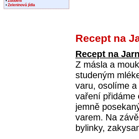
•
Zdobení
•
Zeleninová jídla
Recept na J
Recept na Jar
Z másla a mouky
studeným mléke
varu, osolíme 
vaření přidáme 
jemně posekaný
varem. Na závě
bylinky, zakys