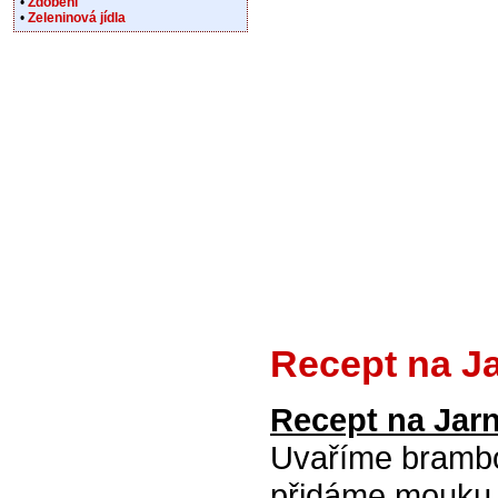
•
Zdobení
•
Zeleninová jídla
Recept na J
Recept na Jar
Uvaříme brambo
přidáme mouku, 