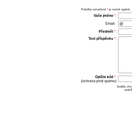
Položky označené
*
je nutné vyplnit.
Vaše jméno
*
:
Email :
Předmět
*
:
Text příspěvku
*
:
Opište kód
*
:
(ochrana proti spamu)
Jesliže ch
polož