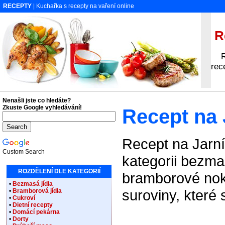
RECEPTY
| Kuchařka s recepty na vaření online
Re
Rec
rec
Nenašli jste co hledáte?
Zkuste Google vyhledávání!
Recept na
Recept na Jarn
Custom Search
kategorii bezmas
ROZDĚLENÍ DLE KATEGORIÍ
bramborové nok
•
Bezmasá jídla
suroviny, které
•
Bramborová jídla
•
Cukroví
•
Dietní recepty
•
Domácí pekárna
•
Dorty