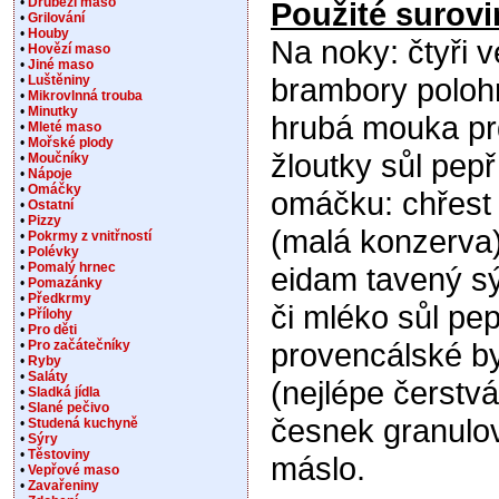
•
Drůbeží maso
Použité surovi
•
Grilování
•
Houby
Na noky: čtyři v
•
Hovězí maso
•
Jiné maso
brambory poloh
•
Luštěniny
•
Mikrovlnná trouba
•
Minutky
hrubá mouka pr
•
Mleté maso
•
Mořské plody
žloutky sůl pep
•
Moučníky
•
Nápoje
•
Omáčky
omáčku: chřest
•
Ostatní
•
Pizzy
(malá konzerva)
•
Pokrmy z vnitřností
•
Polévky
•
Pomalý hrnec
eidam tavený s
•
Pomazánky
•
Předkrmy
či mléko sůl pep
•
Přílohy
•
Pro děti
provencálské by
•
Pro začátečníky
•
Ryby
•
Saláty
(nejlépe čerstv
•
Sladká jídla
•
Slané pečivo
česnek granulo
•
Studená kuchyně
•
Sýry
•
Těstoviny
máslo.
•
Vepřové maso
•
Zavařeniny