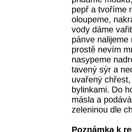
pepř a tvoříme n
oloupeme, nakrá
vody dáme vařit
pánve nalijeme 
prostě nevím mn
nasypeme nadro
tavený sýr a ne
uvařený chřest,
bylinkami. Do h
másla a podává
zeleninou dle chu
Poznámka k re