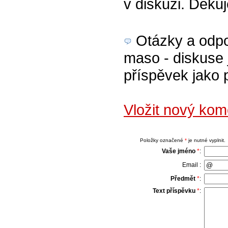
v diskuzi. Děku
Otázky a odpov
maso - diskuse 
příspěvek jako 
Vložit nový ko
Položky označené
*
je nutné vyplnit.
Vaše jméno
*
:
Email :
Předmět
*
:
Text příspěvku
*
: