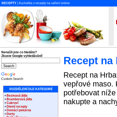
RECEPTY
| Kuchařka s recepty na vaření online
Re
Nenašli jste co hledáte?
Zkuste Google vyhledávání!
Recept na
Recept na Hrbat
Custom Search
vepřové maso. 
ROZDĚLENÍ DLE KATEGORIÍ
potřebovat níže
•
Bezmasá jídla
nakupte a nachy
•
Bramborová jídla
•
Cukroví
•
Dietní recepty
•
Domácí pekárna
•
Dorty