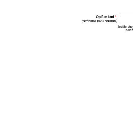
Opište kód
*
:
(ochrana proti spamu)
Jesliže ch
polož