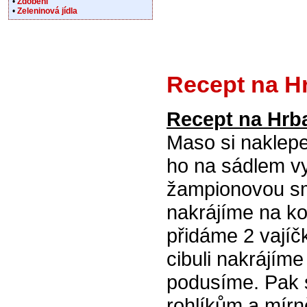
•
Zdobení
•
Zeleninová jídla
Recept na H
Recept na Hrb
Maso si naklep
ho na sádlem v
žampionovou smě
nakrájíme na ko
přidáme 2 vajíčk
cibuli nakrájím
podusíme. Pak
rohlíkům a mírn