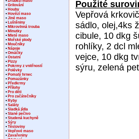
•
Drůbeží maso
Použité surovi
•
Grilování
•
Houby
Vepřová krkovič
•
Hovězí maso
•
Jiné maso
sádlo, olej,4ks
•
Luštěniny
•
Mikrovlnná trouba
•
Minutky
cibule, 10 dkg š
•
Mleté maso
•
Mořské plody
rohlíky, 2 dcl m
•
Moučníky
•
Nápoje
•
Omáčky
vejce, 10 dkg t
•
Ostatní
•
Pizzy
sýru, zelená pet
•
Pokrmy z vnitřností
•
Polévky
•
Pomalý hrnec
•
Pomazánky
•
Předkrmy
•
Přílohy
•
Pro děti
•
Pro začátečníky
•
Ryby
•
Saláty
•
Sladká jídla
•
Slané pečivo
•
Studená kuchyně
•
Sýry
•
Těstoviny
•
Vepřové maso
•
Zavařeniny