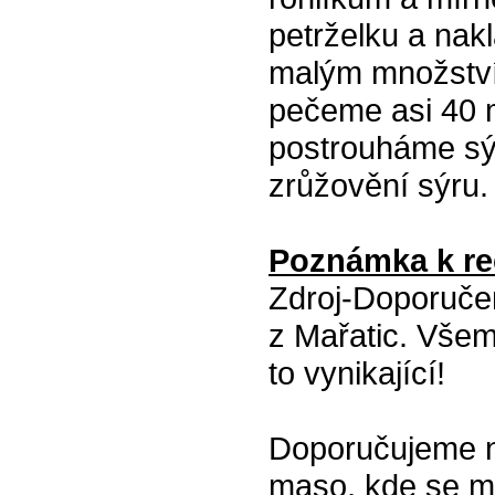
petrželku a na
malým množství
pečeme asi 40 m
postrouháme sý
zrůžovění sýru.
Poznámka k re
Zdroj-Doporuče
z Mařatic. Všem
to vynikající!
Doporučujeme na
maso, kde se mů