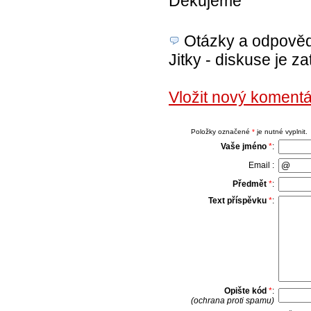
Děkujeme
Otázky a odpovědi
Jitky - diskuse je z
Vložit nový koment
Položky označené
*
je nutné vyplnit.
Vaše jméno
*
:
Email :
Předmět
*
:
Text příspěvku
*
:
Opište kód
*
:
(ochrana proti spamu)