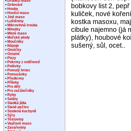
•
Drůbeží maso
bobkovy list 2, pepř
•
Grilování
•
Houby
kuliček, nové koření
•
Hovězí maso
•
Jiné maso
kostka masoxu, maj
•
Luštěniny
•
Mikrovlnná trouba
cibule najemno (já
•
Minutky
•
Mleté maso
plátky), houbové ko
•
Mořské plody
•
Moučníky
sušený, sůl, ocet..
•
Nápoje
•
Omáčky
•
Ostatní
•
Pizzy
•
Pokrmy z vnitřností
•
Polévky
•
Pomalý hrnec
•
Pomazánky
•
Předkrmy
•
Přílohy
•
Pro děti
•
Pro začátečníky
•
Ryby
•
Saláty
•
Sladká jídla
•
Slané pečivo
•
Studená kuchyně
•
Sýry
•
Těstoviny
•
Vepřové maso
•
Zavařeniny