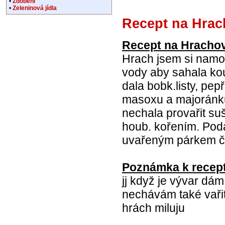
•
Zdobení
•
Zeleninová jídla
Recept na Hrac
Recept na Hrachov
Hrach jsem si namoči
vody aby sahala ko
dala bobk.listy, pep
masoxu a majoránku
nechala provařit su
houb. kořením. Po
uvařeným párkem či
Poznámka k recept
jj když je vývar dá
nechávám také vařit
hrách miluju