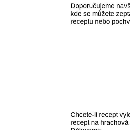
Doporučujeme navští
kde se můžete zepta
receptu nebo pochvál
Chcete-li recept vyl
recept na hrachová k