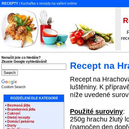
RECEPTY
| Kuchařka s recepty na vaření online
Re
Rec
rec
Nenašli jste co hledáte?
Zkuste Google vyhledávání!
Recept na Hr
Recept na Hrachová 
luštěniny. K přípra
Custom Search
níže uvedené surovi
ROZDĚLENÍ DLE KATEGORIÍ
•
Bezmasá jídla
•
Bramborová jídla
Použité suroviny
:
•
Cukroví
•
Dietní recepty
250g hrachu žlutý 
•
Domácí pekárna
(namočen den dopř
•
Dorty