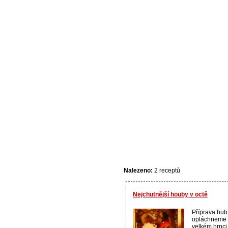
Nalezeno:
2 receptů
Nejchutnější houby v octě
Příprava hub
opláchneme 
velkém hrnci