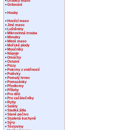
•
Drůbeží maso
•
Grilování
•
Houby
•
Hovězí maso
•
Jiné maso
•
Luštěniny
•
Mikrovlnná trouba
•
Minutky
•
Mleté maso
•
Mořské plody
•
Moučníky
•
Nápoje
•
Omáčky
•
Ostatní
•
Pizzy
•
Pokrmy z vnitřností
•
Polévky
•
Pomalý hrnec
•
Pomazánky
•
Předkrmy
•
Přílohy
•
Pro děti
•
Pro začátečníky
•
Ryby
•
Saláty
•
Sladká jídla
•
Slané pečivo
•
Studená kuchyně
•
Sýry
•
Těstoviny