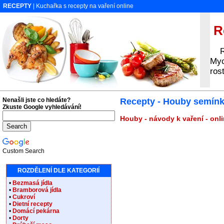
RECEPTY
| Kuchařka s recepty na vaření online
Re
Rec
Myc
ros
Nenašli jste co hledáte?
Recepty - Houby semín
Zkuste Google vyhledávání!
Houby - návody k vaření - onl
Custom Search
ROZDĚLENÍ DLE KATEGORIÍ
•
Bezmasá jídla
•
Bramborová jídla
•
Cukroví
•
Dietní recepty
•
Domácí pekárna
•
Dorty