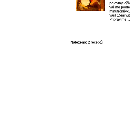
poloviny výš
vaříme podle 
minut(čirůvk
vařil 15minut
Připravíme ...
Nalezeno:
2 receptů