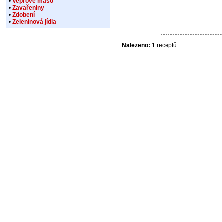
•
Vepřové maso
•
Zavařeniny
•
Zdobení
•
Zeleninová jídla
Nalezeno:
1 receptů