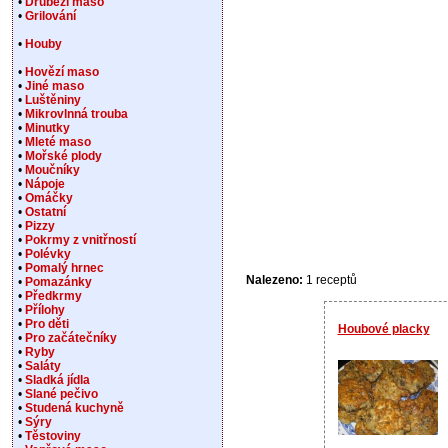
•
Drůbeží maso
•
Grilování
•
Houby
•
Hovězí maso
•
Jiné maso
•
Luštěniny
•
Mikrovlnná trouba
•
Minutky
•
Mleté maso
•
Mořské plody
•
Moučníky
•
Nápoje
•
Omáčky
•
Ostatní
•
Pizzy
•
Pokrmy z vnitřností
•
Polévky
•
Pomalý hrnec
Nalezeno:
1 receptů
•
Pomazánky
•
Předkrmy
•
Přílohy
•
Pro děti
Houbové placky
•
Pro začátečníky
•
Ryby
•
Saláty
•
Sladká jídla
•
Slané pečivo
•
Studená kuchyně
•
Sýry
•
Těstoviny