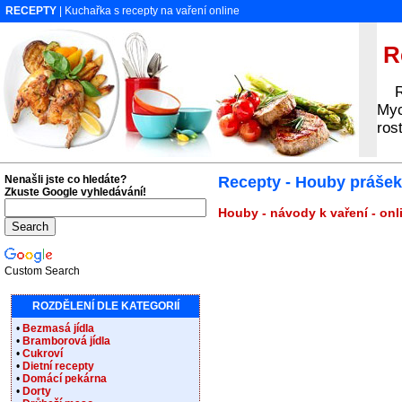
RECEPTY
| Kuchařka s recepty na vaření online
Re
Rec
Myc
ros
Nenašli jste co hledáte?
Recepty - Houby prášek
Zkuste Google vyhledávání!
Houby - návody k vaření - on
Custom Search
ROZDĚLENÍ DLE KATEGORIÍ
•
Bezmasá jídla
•
Bramborová jídla
•
Cukroví
•
Dietní recepty
•
Domácí pekárna
•
Dorty