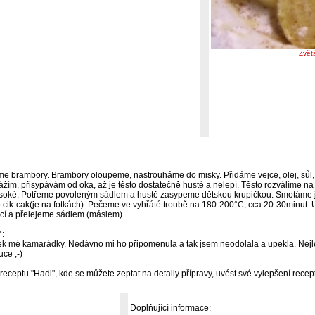
Zvět
me brambory. Brambory oloupeme, nastrouháme do misky. Přidáme vejce, olej, sůl,
m, přisypávám od oka, až je těsto dostatečně husté a nelepí. Těsto rozválíme n
 vysoké. Potřeme povoleným sádlem a hustě zasypeme dětskou krupičkou. Smotáme
 cik-cak(je na fotkách). Pečeme ve vyhřáté troubě na 180-200°C, cca 20-30minut
cí a přelejeme sádlem (máslem).
"
:
ek mé kamarádky. Nedávno mi ho připomenula a tak jsem neodolala a upekla. Nejl
uce ;-)
receptu "Hadi", kde se můžete zeptat na detaily přípravy, uvést své vylepšení recep
Doplňující informace: