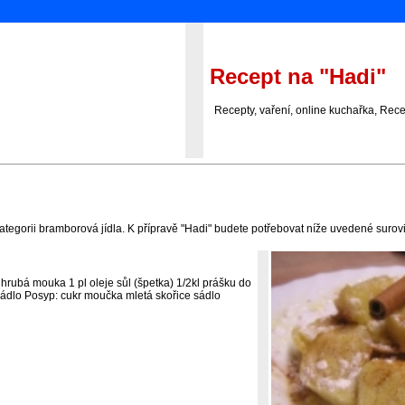
Recept na "Hadi"
Recepty, vaření, online kuchařka, Recept
ategorii bramborová jídla. K přípravě "Hadi" budete potřebovat níže uvedené surovi
hrubá mouka 1 pl oleje sůl (špetka) 1/2kl prášku do
sádlo Posyp: cukr moučka mletá skořice sádlo