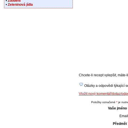
•
Zdobení
•
Zeleninová jídla
Chcete-li recept vylepšit, máte
Otázky a odpovědi týkající se
Vložit nový komentář/dotaz/odp
Položky označené
*
je nutné
Vaše jméno
Email
Předmět