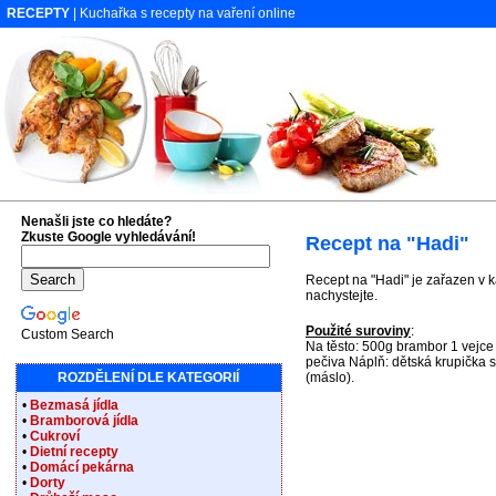
RECEPTY
| Kuchařka s recepty na vaření online
Nenašli jste co hledáte?
Zkuste Google vyhledávání!
Recept na "Hadi"
Recept na "Hadi" je zařazen v k
nachystejte.
Použité suroviny
:
Custom Search
Na těsto: 500g brambor 1 vejce 
pečiva Náplň: dětská krupička 
ROZDĚLENÍ DLE KATEGORIÍ
(máslo).
•
Bezmasá jídla
•
Bramborová jídla
•
Cukroví
•
Dietní recepty
•
Domácí pekárna
•
Dorty