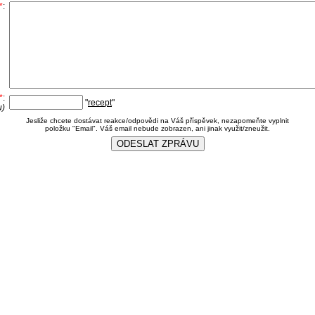
*
:
*
:
"
recept
"
u)
Jesliže chcete dostávat reakce/odpovědi na Váš příspěvek, nezapomeňte vyplnit
položku "Email". Váš email nebude zobrazen, ani jinak využit/zneužit.