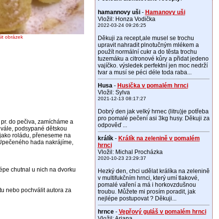
hamannovy uši
-
Hamanovy uši
Vložil: Honza Vodička
2022-03-24 09:26:25
šit obrázek
Děkuji za recept,ale musel se trochu
upravit nahradit plnotučným mlékem a
použít normální cukr a do těsta trochu
tuzemáku a citronové kůry a přidat jedeno
vajíčko. výsledek perfektní jen moc nedrží
tvar a musí se péci déle toda raba...
Husa
-
Husička v pomalém hrnci
Vložil: Sylva
2021-12-13 08:17:27
Dobrý den jak velký hrnec (litru)je potřeba
pro pomalé pečení asi 3kg husy. Děkuji za
 pr. do pečiva, zamícháme a
odpověď ...
a vále, podsypané dětskou
 jako roládu, přeneseme na
králík
-
Králík na zelenině v pomalém
. Upečeného hada nakrájíme,
hrnci
Vložil: Michal Procházka
2020-10-23 23:29:37
épe chutnal u nich na dvorku
Hezký den, chci udělat králíka na zelenině
v multifukčním hrnci, který umí tlakové,
pomalé vaření a má i horkovzdušnou
tu nebo pochválit autora za
troubu. Můžete mi prosím poradit, jak
nejlépe postupovat ? Děkuji...
hrnce
-
Vepřový guláš v pomalém hrnci
Vložil: Ariana