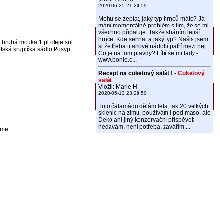
2020-06-25 21:20:59
Mohu se zeptat, jaký typ hrnců máte? Já
mám momentálně problém s tím, že se mi
všechno připaluje. Takže sháním lepší
hrnce. Kde sehnat a jaký typ? Našla jsem
 hrubá mouka 1 pl oleje sůl
si že třeba titanové nádobí patří mezi nej.
ětská krupička sádlo Posyp:
Co je na tom pravdy? Líbí se mi tady -
www.bonio.c...
Recept na cuketový salát !
-
Cuketový
salát
Vložil: Marie H.
2020-05-13 23:28:50
Tuto čalamádu dělám leta, tak 20 velkých
sklenic na zimu, používám i pod maso, ale
Deko ani jiný konzervační příspěvek
nedávám, není potřeba, zavářím....
jeme