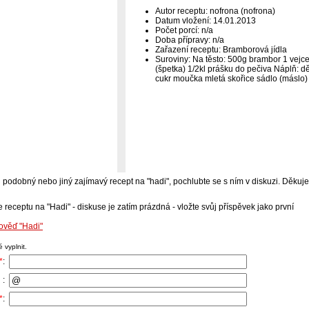
Autor receptu: nofrona (nofrona)
Datum vložení: 14.01.2013
Počet porcí: n/a
Doba přípravy: n/a
Zařazení receptu: Bramborová jídla
Suroviny: Na těsto: 500g brambor 1 vejce
(špetka) 1/2kl prášku do pečiva Náplň: d
cukr moučka mletá skořice sádlo (máslo)
-li podobný nebo jiný zajímavý recept na "hadi", pochlubte se s ním v diskuzi. Děku
 receptu na "Hadi" - diskuse je zatím prázdná - vložte svůj příspěvek jako první
ověď "Hadi"
 vyplnit.
*
:
 :
*
: