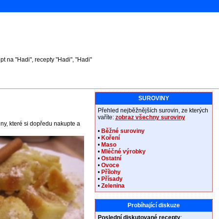
 na "Hadi", recepty "Hadi", "Hadi"
SUROVINY
Přehled nejběžnějších surovin, ze kterých
vaříte:
zobraz všechny suroviny
ny, které si dopředu nakupte a
•
Běžné suroviny
•
Koření
•
Maso
•
Mléčné výrobky
•
Ostatní
•
Ovoce
•
Přílohy
•
Přísady
•
Zelenina
Probíhající diskuze
Poslední diskutované recepty
: