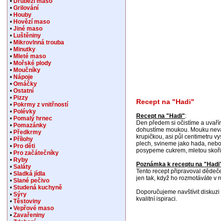
•
Drůbeží maso
•
Grilování
•
Houby
•
Hovězí maso
•
Jiné maso
•
Luštěniny
•
Mikrovlnná trouba
•
Minutky
•
Mleté maso
•
Mořské plody
•
Moučníky
•
Nápoje
•
Omáčky
•
Ostatní
•
Pizzy
Recept na "Hadi"
•
Pokrmy z vnitřností
•
Polévky
Recept na "Hadi"
:
•
Pomalý hrnec
Den předem si očistíme a uvaří
•
Pomazánky
dohustíme moukou. Mouku neváží
•
Předkrmy
krupičkou, asi půl centimetru
•
Přílohy
plech, svineme jako hada, nebo
•
Pro děti
posypeme cukrem, mletou skoři
•
Pro začátečníky
•
Ryby
Poznámka k receptu na "Hadi
•
Saláty
Tento recept připravoval dědeč
•
Sladká jídla
jen tak, když ho rozmotáváte v r
•
Slané pečivo
•
Studená kuchyně
Doporučujeme navštívit diskuzi 
•
Sýry
kvalitní ispiraci.
•
Těstoviny
•
Vepřové maso
•
Zavařeniny