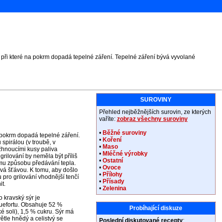
 při které na pokrm dopadá tepelné záření. Tepelné záření bývá vyvolané
SUROVINY
Přehled nejběžnějších surovin, ze kterých
vaříte:
zobraz všechny suroviny
•
Běžné suroviny
a pokrm dopadá tepelné záření.
•
Koření
spirálou (v troubě, v
•
Maso
žhnoucími kusy paliva
•
Mléčné výrobky
grilování by neměla být příliš
•
Ostatní
ému způsobu předávání tepla.
•
Ovoce
évá šťávou. K tomu, aby došlo
•
Přílohy
 pro grilování vhodnější tenčí
•
Přísady
t.
•
Zelenina
o kravský sýr je
efortu. Obsahuje 52 %
Probíhající diskuze
é soli), 1,5 % cukru. Sýr má
ětle hnědý a celistvý se
Poslední diskutované recepty
: