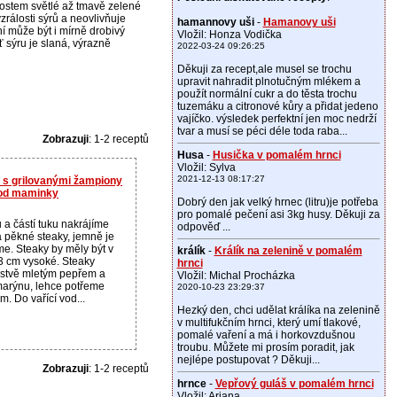
rostem světlé až tmavě zelené
zrálosti sýrů a neovlivňuje
hamannovy uši
-
Hamanovy uši
ní může být i mírně drobivý
Vložil: Honza Vodička
ť sýru je slaná, výrazně
2022-03-24 09:26:25
Děkuji za recept,ale musel se trochu
upravit nahradit plnotučným mlékem a
použít normální cukr a do těsta trochu
tuzemáku a citronové kůry a přidat jedeno
vajíčko. výsledek perfektní jen moc nedrží
tvar a musí se péci déle toda raba...
Zobrazuji
: 1-2 receptů
Husa
-
Husička v pomalém hrnci
Vložil: Sylva
2021-12-13 08:17:27
u s grilovanými žampiony
 od maminky
Dobrý den jak velký hrnec (litru)je potřeba
pro pomalé pečení asi 3kg husy. Děkuji za
 a částí tuku nakrájíme
odpověď ...
a pěkné steaky, jemně je
e. Steaky by měly být v
králík
-
Králík na zelenině v pomalém
3 cm vysoké. Steaky
hrnci
stvě mletým pepřem a
Vložil: Michal Procházka
marýnu, lehce potřeme
2020-10-23 23:29:37
m. Do vařící vod...
Hezký den, chci udělat králíka na zelenině
v multifukčním hrnci, který umí tlakové,
pomalé vaření a má i horkovzdušnou
troubu. Můžete mi prosím poradit, jak
nejlépe postupovat ? Děkuji...
Zobrazuji
: 1-2 receptů
hrnce
-
Vepřový guláš v pomalém hrnci
Vložil: Ariana