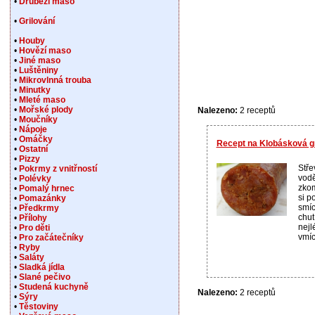
•
Drůbeží maso
•
Grilování
•
Houby
•
Hovězí maso
•
Jiné maso
•
Luštěniny
•
Mikrovlnná trouba
•
Minutky
•
Mleté maso
•
Mořské plody
Nalezeno:
2 receptů
•
Moučníky
•
Nápoje
•
Omáčky
Recept na Klobásková gr
•
Ostatní
•
Pizzy
Stř
•
Pokrmy z vnitřností
vodě
•
Polévky
zkom
•
Pomalý hrnec
si p
•
Pomazánky
smíc
•
Předkrmy
chut
•
Přílohy
nejl
•
Pro děti
vmíc
•
Pro začátečníky
•
Ryby
•
Saláty
•
Sladká jídla
•
Slané pečivo
•
Studená kuchyně
Nalezeno:
2 receptů
•
Sýry
•
Těstoviny