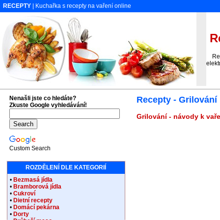
RECEPTY
| Kuchařka s recepty na vaření online
Re
Recep
elekt
Nenašli jste co hledáte?
Recepty - Grilování
Zkuste Google vyhledávání!
Grilování - návody k vař
Custom Search
ROZDĚLENÍ DLE KATEGORIÍ
•
Bezmasá jídla
•
Bramborová jídla
•
Cukroví
•
Dietní recepty
•
Domácí pekárna
•
Dorty