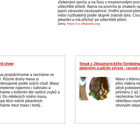
zřetelnými vpichy a na řezu s mramorovitým pro
ušlechtilé plísně. Barva na povrchu je znakem vy
jejich zdravotní nezávadnost. Vnitřní prorost plís
nebo roztíratelný podle stupně zralosti sýra. Chu
pikantní a má příchuť po ušlechtilé plísni.
Zdroj:
https://cs.wikipedia.org
il show
Steak z Jihoamerického Striploin
plněnými zrajícím sýrem - recept
eva propláchneme a necháme ve
. Různé druhy masa si
Maso s blánou
binujeme podle svých chutí. Maso
přes vlákna n
omeleme najemno i nahrubo a
pěstí poklepem
háme s kořením dle našich zvyků a
průměru 2 až 
í. Do některých směsí masa,
okořeníme čer
épe těch méně pikantních
větvičkou roz
háme mezi maso i tvrdý...
olivovým oleje