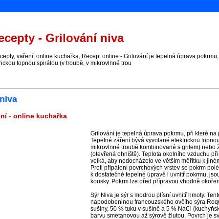
cepty - Grilování niva
ty, vaření, online kuchařka, Recept online - Grilování je tepelná úprava pokrmu,
rickou topnou spirálou (v troubě, v mikrovlnné trou
 niva
ení - online kuchařka
Grilování je tepelná úprava pokrmu, při které n
Tepelné záření bývá vyvolané elektrickou topnou 
mikrovlnné troubě kombinované s grilem) nebo 
(otevřená ohniště). Teplota okolního vzduchu při 
velká, aby nedocházelo ve větším měřítku k jin
Proti připálení povrchových vrstev se pokrm pol
k dostatečné tepelné úpravě i uvnitř pokrmu, jsou
kousky. Pokrm lze před přípravou vhodně okořeni
Sýr Niva je sýr s modrou plísní uvnitř hmoty. Tent
napodobeninou francouzského ovčího sýra Roqu
sušiny, 50 % tuku v sušině a 5 % NaCl (kuchyňsk
barvu smetanovou až sýrově žlutou. Povrch je sv