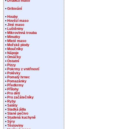
•
Drůbeží maso
•
Grilování
•
Houby
•
Hovězí maso
•
Jiné maso
•
Luštěniny
•
Mikrovlnná trouba
•
Minutky
•
Mleté maso
•
Mořské plody
•
Moučníky
•
Nápoje
•
Omáčky
•
Ostatní
•
Pizzy
•
Pokrmy z vnitřností
•
Polévky
•
Pomalý hrnec
•
Pomazánky
•
Předkrmy
•
Přílohy
•
Pro děti
•
Pro začátečníky
•
Ryby
•
Saláty
•
Sladká jídla
•
Slané pečivo
•
Studená kuchyně
•
Sýry
•
Těstoviny