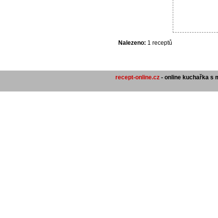
Nalezeno:
1 receptů
recept-online.cz
- online kuchařka s 