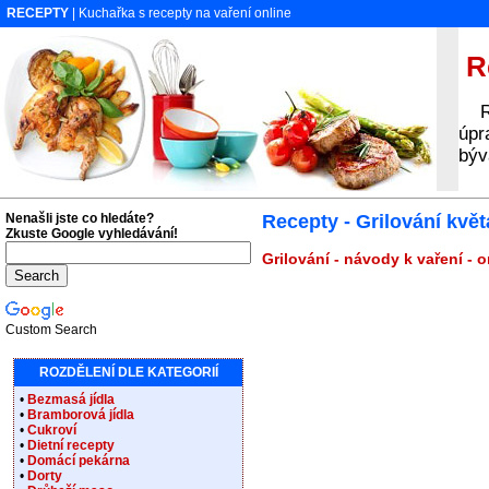
RECEPTY
| Kuchařka s recepty na vaření online
Re
Rec
úpr
býv
Nenašli jste co hledáte?
Recepty - Grilování květ
Zkuste Google vyhledávání!
Grilování - návody k vaření - 
Custom Search
ROZDĚLENÍ DLE KATEGORIÍ
•
Bezmasá jídla
•
Bramborová jídla
•
Cukroví
•
Dietní recepty
•
Domácí pekárna
•
Dorty