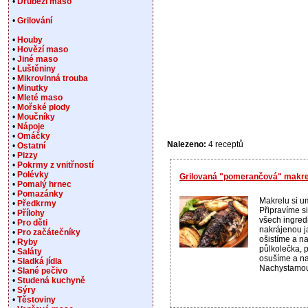
•
Drůbeží maso
•
Grilování
•
Houby
•
Hovězí maso
•
Jiné maso
•
Luštěniny
•
Mikrovlnná trouba
•
Minutky
•
Mleté maso
•
Mořské plody
•
Moučníky
•
Nápoje
•
Omáčky
Nalezeno:
4 receptů
•
Ostatní
•
Pizzy
•
Pokrmy z vnitřností
•
Polévky
Grilovaná "pomerančová" makre
•
Pomalý hrnec
•
Pomazánky
Makrelu si u
•
Předkrmy
Připravíme s
•
Přílohy
všech ingred
•
Pro děti
nakrájenou ja
•
Pro začátečníky
ošistíme a n
•
Ryby
půlkolečka, 
•
Saláty
osušíme a na
•
Sladká jídla
Nachystamou
•
Slané pečivo
•
Studená kuchyně
•
Sýry
•
Těstoviny