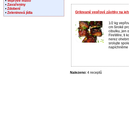
•
Vepřové maso
•
Zavařeniny
•
Zdobení
Grilované vepřové závitky na je
•
Zeleninová jídla
1/2 kg vepřov
cm široké pro
cibulku, jen 
FireWire, ti 
nerez ohebný
srolujte spo
napíchněme n
Nalezeno:
4 receptů