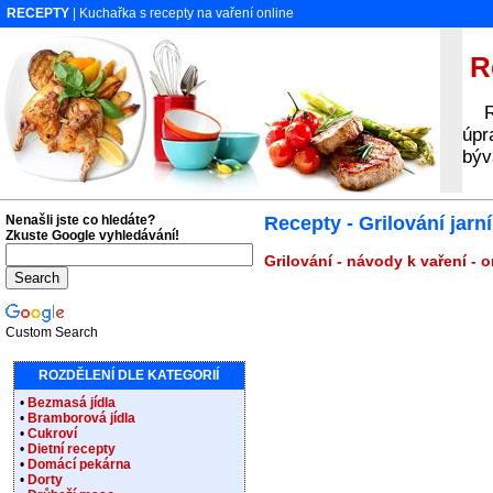
RECEPTY
| Kuchařka s recepty na vaření online
Re
Rec
úpr
býv
Nenašli jste co hledáte?
Recepty - Grilování jarní
Zkuste Google vyhledávání!
Grilování - návody k vaření - 
Custom Search
ROZDĚLENÍ DLE KATEGORIÍ
•
Bezmasá jídla
•
Bramborová jídla
•
Cukroví
•
Dietní recepty
•
Domácí pekárna
•
Dorty