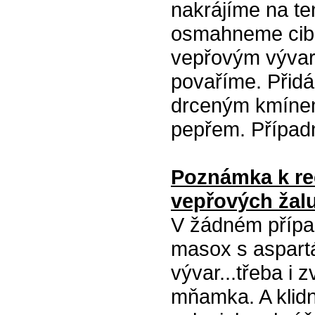
nakrájíme na te
osmahneme cibul
vepřovým vývare
povaříme. Přid
drceným kmínem
pepřem. Případ
Poznámka k re
vepřových žal
V žádném přípa
masox s aspart
vývar...třeba i 
mňamka. A klid