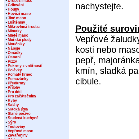
•
Drůbeží maso
nachystejte.
•
Grilování
•
Houby
•
Hovězí maso
•
Jiné maso
•
Luštěniny
Použité surovi
•
Mikrovlnná trouba
•
Minutky
•
Mleté maso
Vepřové žaludk
•
Mořské plody
•
Moučníky
kosti nebo maso
•
Nápoje
•
Omáčky
•
Ostatní
pepř, majoránka
•
Pizzy
•
Pokrmy z vnitřností
kmín, sladká pa
•
Polévky
•
Pomalý hrnec
cibule.
•
Pomazánky
•
Předkrmy
•
Přílohy
•
Pro děti
•
Pro začátečníky
•
Ryby
•
Saláty
•
Sladká jídla
•
Slané pečivo
•
Studená kuchyně
•
Sýry
•
Těstoviny
•
Vepřové maso
•
Zavařeniny