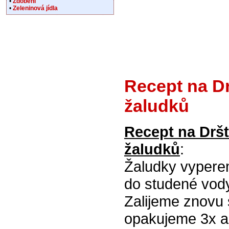
•
Zdobení
•
Zeleninová jídla
Recept na D
žaludků
Recept na Drš
žaludků
:
Žaludky vypere
do studené vody
Zalijeme znovu 
opakujeme 3x a