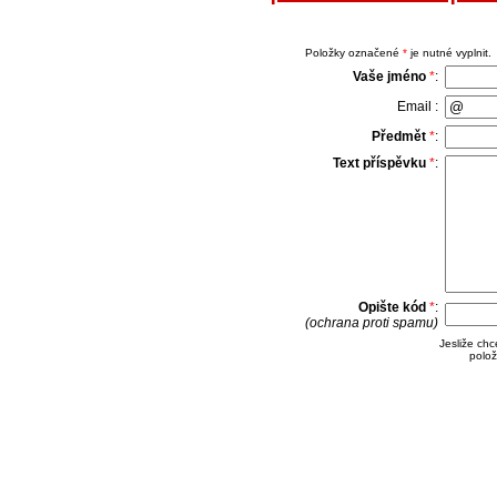
Položky označené
*
je nutné vyplnit.
Vaše jméno
*
:
Email :
Předmět
*
:
Text příspěvku
*
:
Opište kód
*
:
(ochrana proti spamu)
Jesliže ch
polož