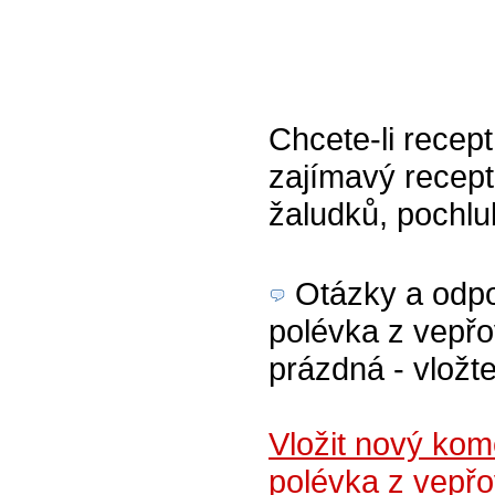
Chcete-li recept
zajímavý recept
žaludků, pochlu
Otázky a odpov
polévka z vepřo
prázdná - vložte
Vložit nový ko
polévka z vepř