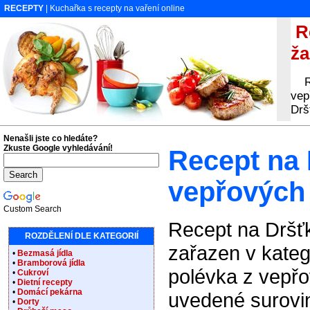
RECEPTY
| Kuchařka s recepty na vaření online
Re
ža
Rec
vep
Drš
Nenašli jste co hledáte?
Zkuste Google vyhledávání!
Recept na 
vepřových
Custom Search
Recept na Dršť
ROZDĚLENÍ DLE KATEGORIÍ
zařazen v kateg
•
Bezmasá jídla
•
Bramborová jídla
polévka z vepřo
•
Cukroví
•
Dietní recepty
•
Domácí pekárna
uvedené surovin
•
Dorty