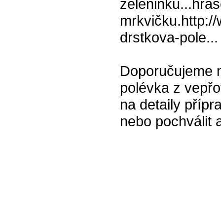
zeleninku...hrá
mrkvičku.http:/
drstkova-pole...
Doporučujeme na
polévka z vepřo
na detaily přípr
nebo pochválit a