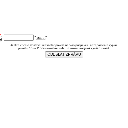
*
:
"
recept
"
u)
Jesliže chcete dostávat reakce/odpovědi na Váš příspěvek, nezapomeňte vyplnit
položku "Email". Váš email nebude zobrazen, ani jinak využit/zneužit.