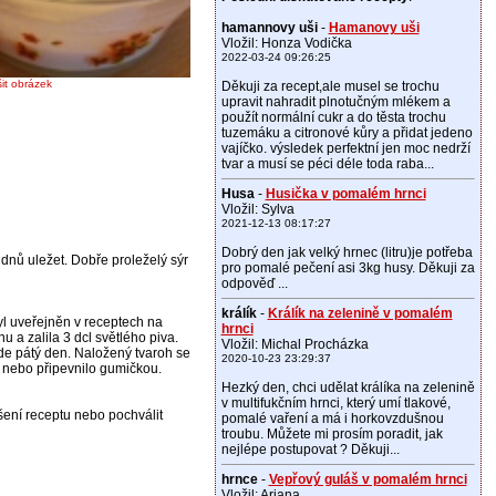
hamannovy uši
-
Hamanovy uši
Vložil: Honza Vodička
2022-03-24 09:26:25
šit obrázek
Děkuji za recept,ale musel se trochu
upravit nahradit plnotučným mlékem a
použít normální cukr a do těsta trochu
tuzemáku a citronové kůry a přidat jedeno
vajíčko. výsledek perfektní jen moc nedrží
tvar a musí se péci déle toda raba...
Husa
-
Husička v pomalém hrnci
Vložil: Sylva
2021-12-13 08:17:27
Dobrý den jak velký hrnec (litru)je potřeba
dnů uležet. Dobře proleželý sýr
pro pomalé pečení asi 3kg husy. Děkuji za
odpověď ...
králík
-
Králík na zelenině v pomalém
yl uveřejněn v receptech na
hrnci
u a zalila 3 dcl světlého piva.
Vložil: Michal Procházka
ude pátý den. Naložený tvaroh se
2020-10-23 23:29:37
m nebo připevnilo gumičkou.
Hezký den, chci udělat králíka na zelenině
v multifukčním hrnci, který umí tlakové,
pšení receptu nebo pochválit
pomalé vaření a má i horkovzdušnou
troubu. Můžete mi prosím poradit, jak
nejlépe postupovat ? Děkuji...
hrnce
-
Vepřový guláš v pomalém hrnci
Vložil: Ariana