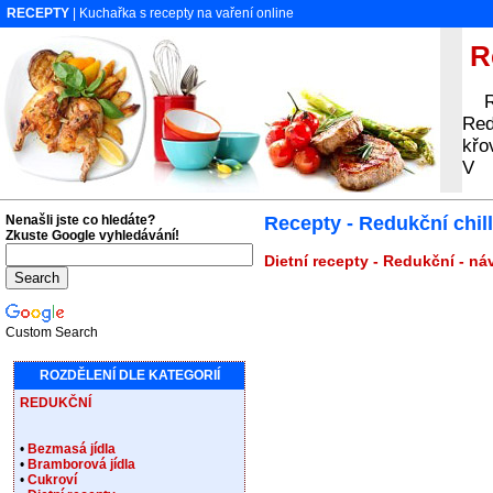
RECEPTY
| Kuchařka s recepty na vaření online
Re
Rec
Red
křo
V
Nenašli jste co hledáte?
Recepty - Redukční chill
Zkuste Google vyhledávání!
Dietní recepty - Redukční - ná
Custom Search
ROZDĚLENÍ DLE KATEGORIÍ
REDUKČNÍ
•
Bezmasá jídla
•
Bramborová jídla
•
Cukroví