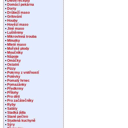
•
Dietní recepty
•
Domácí pekárna
•
Dorty
•
Drůbeží maso
•
Grilování
•
Houby
•
Hovězí maso
•
Jiné maso
•
Luštěniny
•
Mikrovlnná trouba
•
Minutky
•
Mleté maso
•
Mořské plody
•
Moučníky
•
Nápoje
•
Omáčky
•
Ostatní
•
Pizzy
•
Pokrmy z vnitřností
•
Polévky
•
Pomalý hrnec
•
Pomazánky
•
Předkrmy
•
Přílohy
•
Pro děti
•
Pro začátečníky
•
Ryby
•
Saláty
•
Sladká jídla
•
Slané pečivo
•
Studená kuchyně
•
Sýry