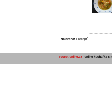
Nalezeno:
1 receptů
recept-online.cz
- online kuchařka s 