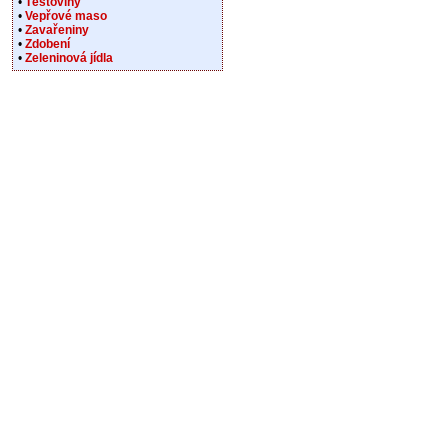
•
Těstoviny
•
Vepřové maso
•
Zavařeniny
•
Zdobení
•
Zeleninová jídla