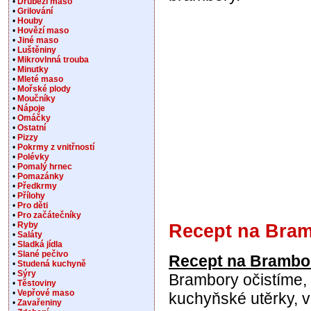
•
Drůbeží maso
•
Grilování
•
Houby
•
Hovězí maso
•
Jiné maso
•
Luštěniny
•
Mikrovlnná trouba
•
Minutky
•
Mleté maso
•
Mořské plody
•
Moučníky
•
Nápoje
•
Omáčky
•
Ostatní
•
Pizzy
•
Pokrmy z vnitřností
•
Polévky
•
Pomalý hrnec
•
Pomazánky
•
Předkrmy
•
Přílohy
•
Pro děti
•
Pro začátečníky
•
Ryby
Recept na Bram
•
Saláty
•
Sladká jídla
•
Slané pečivo
Recept na Brambor
•
Studená kuchyně
•
Sýry
Brambory očistíme, 
•
Těstoviny
•
Vepřové maso
kuchyňské utěrky, v
•
Zavařeniny