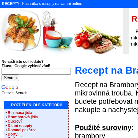
RECEPTY
| Kuchařka s recepty na vaření online
Re
Rec
mik
mik
Nenašli jste co hledáte?
Zkuste Google vyhledávání!
Recept na Br
Recept na Brambory 
mikrovlnná trouba. 
Custom Search
budete potřebovat n
ROZDĚLENÍ DLE KATEGORIÍ
nakupte a nachystej
•
Bezmasá jídla
•
Bramborová jídla
•
Cukroví
•
Dietní recepty
Použité suroviny
:
•
Domácí pekárna
brambory.
•
Dorty