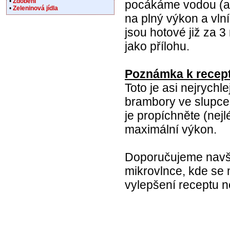
•
Zdobení
pocákáme vodou (asi
•
Zeleninová jídla
na plný výkon a vln
jsou hotové již za 3
jako přílohu.
Poznámka k recept
Toto je asi nejrychl
brambory ve slupce
je propíchněte (nejl
maximální výkon.
Doporučujeme navšt
mikrovlnce, kde se 
vylepšení receptu ne