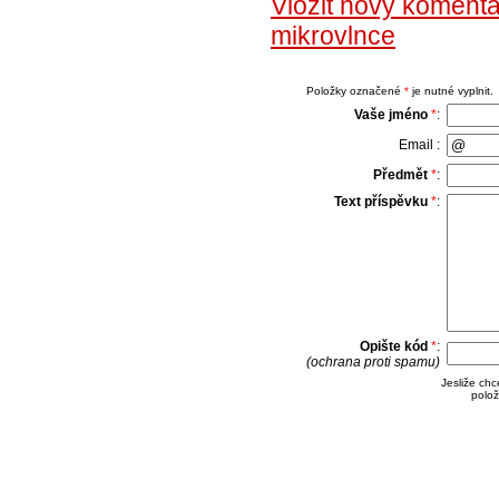
Vložit nový koment
mikrovlnce
Položky označené
*
je nutné vyplnit.
Vaše jméno
*
:
Email :
Předmět
*
:
Text příspěvku
*
:
Opište kód
*
:
(ochrana proti spamu)
Jesliže ch
polož