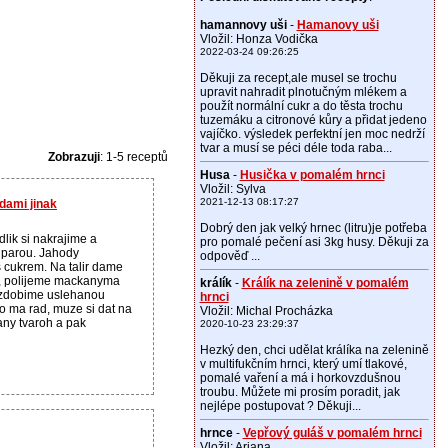
hamannovy uši
-
Hamanovy uši
Vložil: Honza Vodička
2022-03-24 09:26:25
Děkuji za recept,ale musel se trochu
upravit nahradit plnotučným mlékem a
použít normální cukr a do těsta trochu
tuzemáku a citronové kůry a přidat jedeno
vajíčko. výsledek perfektní jen moc nedrží
tvar a musí se péci déle toda raba...
Zobrazuji
: 1-5 receptů
Husa
-
Husička v pomalém hrnci
Vložil: Sylva
2021-12-13 08:17:27
dami jinak
Dobrý den jak velký hrnec (litru)je potřeba
lik si nakrajime a
pro pomalé pečení asi 3kg husy. Děkuji za
 parou. Jahody
odpověď ...
cukrem. Na talir dame
k, polijeme mackanyma
králík
-
Králík na zelenině v pomalém
zdobime uslehanou
hrnci
o ma rad, muze si dat na
Vložil: Michal Procházka
any tvaroh a pak
2020-10-23 23:29:37
Hezký den, chci udělat králíka na zelenině
v multifukčním hrnci, který umí tlakové,
pomalé vaření a má i horkovzdušnou
troubu. Můžete mi prosím poradit, jak
nejlépe postupovat ? Děkuji...
hrnce
-
Vepřový guláš v pomalém hrnci
Vložil: Ariana