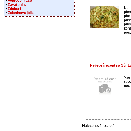
•
Vepřové maso
•
Zavařeniny
Na o
•
Zdobení
přid
•
Zeleninová jídla
přik
pust
přid
konz
použ
Nejlepší recept na Sýr L
Vše
špet
nech
Nalezeno:
5 receptů