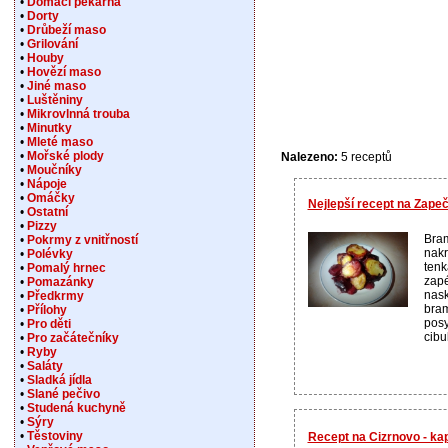
•
Domácí pekárna
•
Dorty
•
Drůbeží maso
•
Grilování
•
Houby
•
Hovězí maso
•
Jiné maso
•
Luštěniny
•
Mikrovlnná trouba
•
Minutky
•
Mleté maso
•
Mořské plody
Nalezeno:
5 receptů
•
Moučníky
•
Nápoje
•
Omáčky
Nejlepší recept na Zap
•
Ostatní
•
Pizzy
Bram
•
Pokrmy z vnitřností
nakr
•
Polévky
tenk
•
Pomalý hrnec
zapé
•
Pomazánky
nask
•
Předkrmy
bram
•
Přílohy
posy
•
Pro děti
cibu
•
Pro začátečníky
•
Ryby
•
Saláty
•
Sladká jídla
•
Slané pečivo
•
Studená kuchyně
•
Sýry
•
Těstoviny
Recept na Cizrnovo - ka