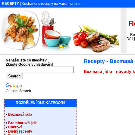
RECEPTY
| Kuchařka s recepty na vaření online
Re
Rece
Děti 
Nenašli jste co hledáte?
Recepty - Bezmasá j
Zkuste Google vyhledávání!
Bezmasá jídla - návody k
Custom Search
ROZDĚLENÍ DLE KATEGORIÍ
•
Bezmasá jídla
•
Bramborová jídla
•
Cukroví
•
Dietní recepty