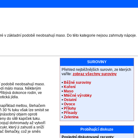
eré v základní podobě neobsahují maso. Do této kategorie nejsou zahrnuty nápoje.
SUROVINY
Přehled nejběžnějších surovin, ze kterých
vaříte:
zobraz všechny suroviny
•
Běžné suroviny
ní podobě neobsahují maso.
•
Koření
jedí málo masa. Některým
•
Maso
Přibývá dokonce rodin, ve
•
Mléčné výrobky
tická jídla.
•
Ostatní
•
Ovoce
 například metlou, šlehačem
•
Přílohy
 30 % tuku však lze smísit se
•
Přísady
jnásobný objem oproti
•
Zelenina
ny do sítě kapiček tuku.
pojují dohromady až vytvoří
r, který ji zahustí a sníží
Probíhající diskuze
ač šlehačky, což je směs
Poslední diskutované recepty
: