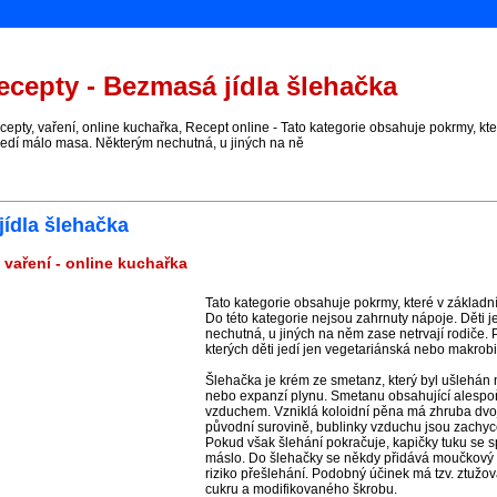
cepty - Bezmasá jídla šlehačka
pty, vaření, online kuchařka, Recept online - Tato kategorie obsahuje pokrmy, kt
jedí málo masa. Některým nechutná, u jiných na ně
ídla šlehačka
 vaření - online kuchařka
Tato kategorie obsahuje pokrmy, které v základ
Do této kategorie nejsou zahrnuty nápoje. Děti 
nechutná, u jiných na něm zase netrvají rodiče. 
kterých děti jedí jen vegetariánská nebo makrobio
Šlehačka je krém ze smetanz, který byl ušlehán
nebo expanzí plynu. Smetanu obsahující alespoň
vzduchem. Vzniklá koloidní pěna má zhruba dvo
původní surovině, bublinky vzduchu jsou zachyce
Pokud však šlehání pokračuje, kapičky tuku se s
máslo. Do šlehačky se někdy přidává moučkový cuk
riziko přešlehání. Podobný účinek má tzv. ztužov
cukru a modifikovaného škrobu.