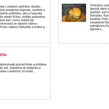
Těstoviny uvař
leji s máslem zpěníme cibulku,
špenát, který
áme porájenou kapustu, osolíme a
pepřem, solí 
lopíme pokličkou, aby si kapusta
šlehačku. Šun
ila vlastní šťávu, chvilku podusíme,
kostičky. Poté
áme kari, cizrnu (může být
nasypeme část 
ervovaná ve slaném nálevu -
nakrájenou šu
ít bez nálevu) šlehačku a krátce p...
špenát a ...
učina
 dohromady promícháme a přidáme
ku soli. Zabalíme do plátýnka a
áme v ledničce 24 hodin....