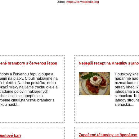
Zdroj:
https://cs.wikipedia.org
ečené brambory s červenou řepou
Nejlepší recept na Knedlíky s jaho
bory a červenou řepu oloupe a
Houskovy kned
ájím na plátky. Cibuli nakrájíme na
naparime nad
á kolečka. Na dno pekáčku, nebo
rozmackame s 
kací misky nalijeme trochu oleje a
ohraty knedli
ládáme polovin nakrájených
jahodama a o
bor, osolíme, opepříme a
slehackou. Kd
peme cibulí,na vrstvu brambor s
jahody strouh
lkou naskl...
slehacku....
Zapečené těstoviny se špenátem
pustové kari