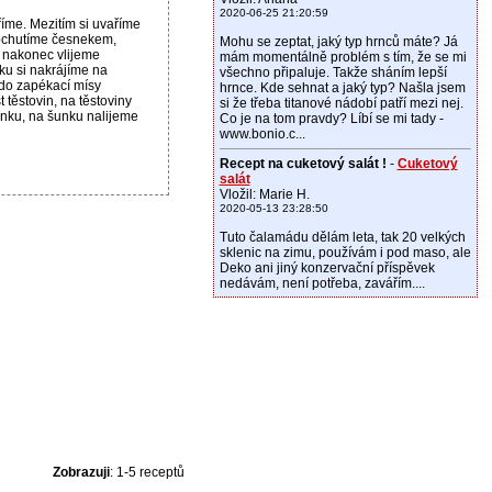
2020-06-25 21:20:59
íme. Mezitím si uvaříme
 ochutíme česnekem,
Mohu se zeptat, jaký typ hrnců máte? Já
a nakonec vlijeme
mám momentálně problém s tím, že se mi
ku si nakrájíme na
všechno připaluje. Takže sháním lepší
 do zapékací mísy
hrnce. Kde sehnat a jaký typ? Našla jsem
těstovin, na těstoviny
si že třeba titanové nádobí patří mezi nej.
nku, na šunku nalijeme
Co je na tom pravdy? Líbí se mi tady -
www.bonio.c...
Recept na cuketový salát !
-
Cuketový
salát
Vložil: Marie H.
2020-05-13 23:28:50
Tuto čalamádu dělám leta, tak 20 velkých
sklenic na zimu, používám i pod maso, ale
Deko ani jiný konzervační příspěvek
nedávám, není potřeba, zavářím....
Zobrazuji
: 1-5 receptů