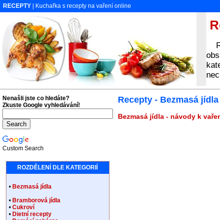
RECEPTY
| Kuchařka s recepty na vaření online
Re
Rec
obs
kat
nec
Nenašli jste co hledáte?
Recepty - Bezmasá jídla
Zkuste Google vyhledávání!
Bezmasá jídla - návody k vařen
Custom Search
ROZDĚLENÍ DLE KATEGORIÍ
•
Bezmasá jídla
•
Bramborová jídla
•
Cukroví
•
Dietní recepty