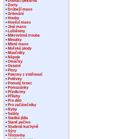
•
Domácí pekárna
•
Dorty
•
Drůbeží maso
•
Grilování
•
Houby
•
Hovězí maso
•
Jiné maso
•
Luštěniny
•
Mikrovlnná trouba
•
Minutky
•
Mleté maso
•
Mořské plody
•
Moučníky
•
Nápoje
•
Omáčky
•
Ostatní
•
Pizzy
•
Pokrmy z vnitřností
•
Polévky
•
Pomalý hrnec
•
Pomazánky
•
Předkrmy
•
Přílohy
•
Pro děti
•
Pro začátečníky
•
Ryby
•
Saláty
•
Sladká jídla
•
Slané pečivo
•
Studená kuchyně
•
Sýry
•
Těstoviny