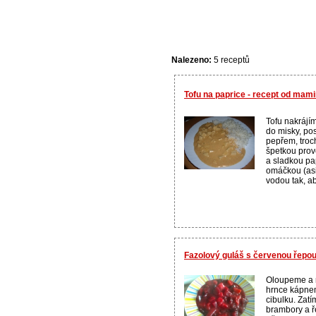
Nalezeno:
5 receptů
Tofu na paprice - recept od mam
Tofu nakrájí
do misky, po
pepřem, troc
špetkou prov
a sladkou pa
omáčkou (asi
vodou tak, ab
Fazolový guláš s červenou řepo
Oloupeme a n
hrnce kápne
cibulku. Zat
brambory a ř