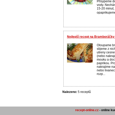
Přisypeme do
vody. Nechám
15-20 minut
opaprikujeme
Nejlepší recept na Bramboráčky
Oloupame br
slijeme z nic
utreny cesne
(nebo nakraj
mouku a doch
paprikou. P
nakrajime na 
nebo livanec
rozp...
Nalezeno:
5 receptů
recept-online.cz
- online k