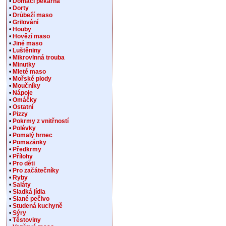
•
Domácí pekárna
•
Dorty
•
Drůbeží maso
•
Grilování
•
Houby
•
Hovězí maso
•
Jiné maso
•
Luštěniny
•
Mikrovlnná trouba
•
Minutky
•
Mleté maso
•
Mořské plody
•
Moučníky
•
Nápoje
•
Omáčky
•
Ostatní
•
Pizzy
•
Pokrmy z vnitřností
•
Polévky
•
Pomalý hrnec
•
Pomazánky
•
Předkrmy
•
Přílohy
•
Pro děti
•
Pro začátečníky
•
Ryby
•
Saláty
•
Sladká jídla
•
Slané pečivo
•
Studená kuchyně
•
Sýry
•
Těstoviny