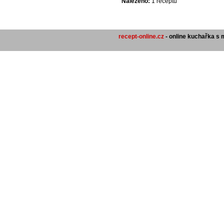
Nalezeno:
1 receptů
recept-online.cz
- online kuchařka s 