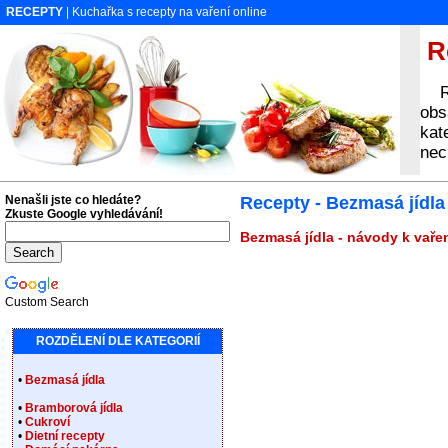
RECEPTY
| Kuchařka s recepty na vaření online
Re
Rec
obs
kat
nec
Nenašli jste co hledáte?
Recepty - Bezmasá jídla
Zkuste Google vyhledávání!
Bezmasá jídla - návody k vařen
Custom Search
ROZDĚLENÍ DLE KATEGORIÍ
•
Bezmasá jídla
•
Bramborová jídla
•
Cukroví
•
Dietní recepty