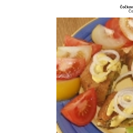
Čočkov
Čo